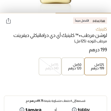
هدايا مجانية
الأفضل مبيعاً
كلينيك
لوشن مرطب+™ كلينيك آي دي دراماتيكلي ديفرينت
مرطب للوجه
(125مل)
125مل
50مل
115مل
⁦199⁩ درهم
⁦120⁩ درهم
⁦140⁩ درهم
قسمها إلى 4 دفعات متساوية بقيمة
49.75
درهم
مع
أو