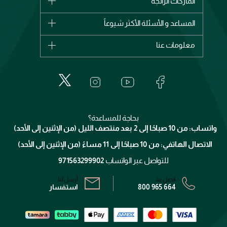
الماركات الرائجة
وصل حديثاً
شانيل
المساعد و الأسئلة الأكثر شيوعاً
الأكثر مبيعاً
ديور
اشترِ بطاقة هدية
حسابك
معلومات عنا
بربري
عطور
الطلبات
إيف سان لوران
حول وجوه
المكياج
الأسئلة الأكثر شيوعاً
لانكوم
خدمات المعارض
العناية بالبشرة
الدفع
جيفنشي
تواصل معنا
للإستحمام والجسم
شارك مع أصدقائك
ميك اب فور ايفر
منصّة شبكة الشركاء
العناية بالشعر
التوصيل
كلارنس
انضموا لفيسز
بحاجة للمساعدة؟
الإرجاع
واتساب: من 10 صباحًا إلى 2 بعد منتصف الليل (من الإثنين إلى الأحد)
برنامج الولاء ميوز
تتبع طلبك
الاتصال الهاتفي: من 10 صباحًا إلى 11 مساءً (من الإثنين إلى الأحد)
الشروط و الأحكام
محدد المتاجر
سياسة الخصوصية
للتواصل عبر الواتساب
971563299902
اتصل بنا:
أرسل لنا:
800 965 664
استفسار