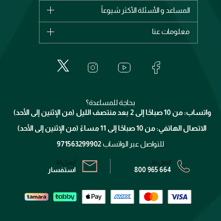
شانيل
المساعد و الأسئلة الأكثر شيوعاً
الأكثر مبيعاً
ديور
اشترِ بطاقة هدية
حسابك
معلومات عنا
بربري
عطور
الطلبات
إيف سان لوران
حول وجوه
المكياج
الأسئلة الأكثر شيوعاً
لانكوم
خدمات المعارض
العناية بالبشرة
الدفع
جيفنشي
تواصل معنا
للإستحمام والجسم
شارك مع أصدقائك
ميك اب فور ايفر
منصّة شبكة الشركاء
العناية بالشعر
التوصيل
كلارنس
انضموا لفيسز
بحاجة للمساعدة؟
الإرجاع
واتساب: من 10 صباحًا إلى 2 بعد منتصف الليل (من الإثنين إلى الأحد)
برنامج الولاء ميوز
تتبع طلبك
الاتصال الهاتفي: من 10 صباحًا إلى 11 مساءً (من الإثنين إلى الأحد)
الشروط و الأحكام
محدد المتاجر
سياسة الخصوصية
للتواصل عبر الواتساب
971563299902
اتصل بنا:
أرسل لنا:
800 965 664
استفسار