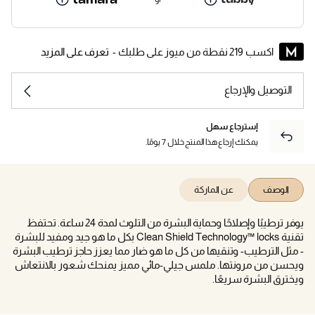
اكسب 219 نقطة من ميوز على طلبك -
تعرف على المزيد
التوصيل والإرجاع
إسترجاع سهل
يمكنك إرجاع هذا المنتج خلال 7 يومًا.
الوصف
عن الماركة
يوفر ترطيبًا وإصلاحًا وحماية البشرة من التلوث لمدة 24 ساعة. تحتفظ
تقنية Clean Shield Technology™ locks بكل ما هو جيد ومفيد للبشرة
- مثل الترطيب- وتنقيها من كل ما هو ضار مما يعزز حاجز ترطيب البشرة
ويحسن من مرونتها. ملمس جيلي-مائي مميز يمنحك شعور بالانتعاش
ويخترق البشرة سريعًا.