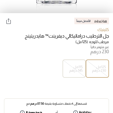
هدايا مجانية
الأفضل مبيعاً
كلينيك
جل الترطيب دراماتيكالي ديفرينت™ هايدريتينج
مرطب للوجه
(125مل)
غير متوفر حالياً
125مل
115مل
⁦230⁩ درهم
⁦145⁩ درهم
قسمها إلى 4 دفعات متساوية بقيمة
57.50
درهم
مع
أو