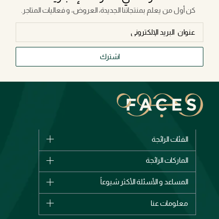
كن أول من يعلم بمنتجاتنا الجديدة، العروض، و فعاليات المتاجر.
اشترك
الفئات الرائجة
الماركات
الماركات الرائجة
وصل حديثاً
شانيل
المساعد و الأسئلة الأكثر شيوعاً
الأكثر مبيعاً
ديور
اشترِ بطاقة هدية
حسابك
معلومات عنا
بربري
عطور
الطلبات
إيف سان لوران
حول وجوه