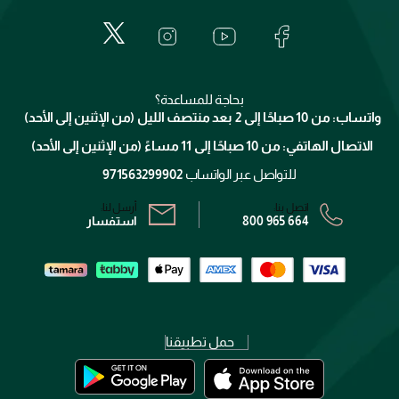
المكياج
الأسئلة الأكثر شيوعاً
لانكوم
خدمات المعارض
العناية بالبشرة
الدفع
جيفنشي
تواصل معنا
للإستحمام والجسم
شارك مع أصدقائك
ميك اب فور ايفر
منصّة شبكة الشركاء
العناية بالشعر
التوصيل
كلارنس
انضموا لفيسز
بحاجة للمساعدة؟
الإرجاع
واتساب: من 10 صباحًا إلى 2 بعد منتصف الليل (من الإثنين إلى الأحد)
برنامج الولاء ميوز
تتبع طلبك
الاتصال الهاتفي: من 10 صباحًا إلى 11 مساءً (من الإثنين إلى الأحد)
الشروط و الأحكام
محدد المتاجر
سياسة الخصوصية
للتواصل عبر الواتساب
971563299902
اتصل بنا:
أرسل لنا:
800 965 664
استفسار
حمل تطبيقنا