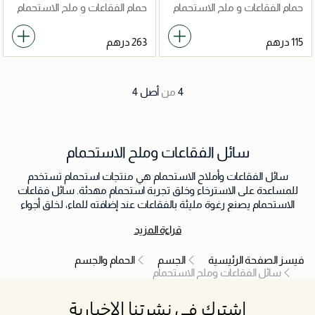
المزاج 236 مل
سولت بودي بوليش
حمام الفقاعات و ملح الاستحمام
حمام الفقاعات و ملح الاستحمام
4
من
أصل
4
سائل الفقاعات وملح الاستحمام
سائل الفقاعات وأملاح الاستحمام هي منتجات استحمام تستخدم
للمساعدة على الاسترخاء وخلق تجربة استحمام مهدئة. سائل فقاعات
الاستحمام يصنع رغوة مليئة بالفقاعات عند إضافته للماء، لخلق أجواء
ممتعة وفاخرة. أما أملاح الاستحمام فهي ممزوجة بالمعادن والروائح
قراءة المزيد
العطرية التي يمكنها المساعدة في تخفيف الشد العضلي وتعزيز
الاسترخاء، مما يجعلها منتجات مثالية للاسترخاء في نهاية يوم طويل.
فيسز الصفحة الرئيسية
الجسم
الحمام والجسم
سائل الفقاعات وملح الاستحمام
اشترك في نشرتنا الإخبارية