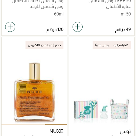
SPF 50+ واقي الشمس
واقي شمس لطيف للأطفال
للأطفال
عناية الأطفال
واقي شمس للوجه
60ml
50 ml
هدايا مجانية
وصل حديثاً
حصرياً عبر المتجر الإلكتروني
توس
NUXE