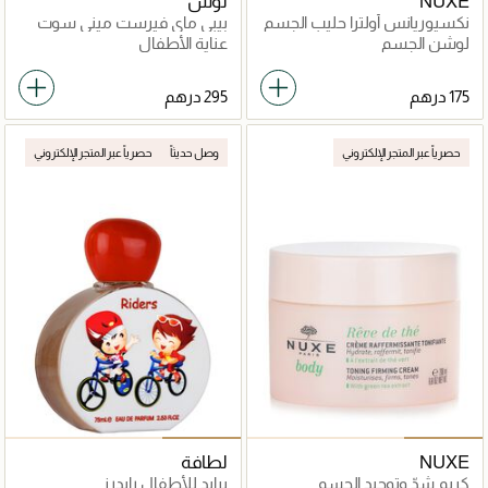
NUXE
توس
نكسيوريانس أولترا حليب الجسم
بيبي ماي فيرست ميني سوت
المشدد
كيس
لوشن الجسم
عناية الأطفال
حصرياً عبر المتجر الإلكتروني
وصل حديثاً
حصرياً عبر المتجر الإلكتروني
NUXE
لطافة
كريم شدّ وتوحيد الجسم
برايد للأطفال رايدرز