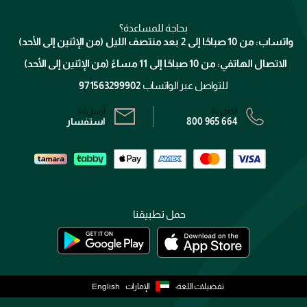
ميك اب فور ايفر
منصّة شبكة الشركاء
العناية بالشعر
التوصيل
كلارنس
انضموا لفيسز
بحاجة للمساعدة؟
الإرجاع
واتساب: من 10 صباحًا إلى 2 بعد منتصف الليل (من الإثنين إلى الأحد)
برنامج الولاء ميوز
تتبع طلبك
الاتصال الهاتفي: من 10 صباحًا إلى 11 مساءً (من الإثنين إلى الأحد)
الشروط و الأحكام
محدد المتاجر
سياسة الخصوصية
للتواصل عبر الواتساب
971563299902
اتصل بنا:
أرسل لنا:
800 965 664
استفسار
حمل تطبيقنا
تفضيلات اللغة:
الإمارات
English