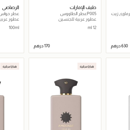
طيف الإمارات
الرصاصي
رماوي زيت
P005عطر الطاووس
عطر حواس
عطور عربية للجنسين
عطور عربية 
100ml
12 ml
اصيل
جاري تحميل التفاصيل
هدايا مجانية
هدايا مجانية