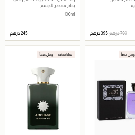
ظبي
ة
بخاخ معطر للجسم
bic_men|niche_men|perfume_men|arabic_women|perfume_unisex|niche
100ml
جاري تحميل التفاصيل
جاري تحميل التفاصيل
وصل حديثاً
هدايا مجانية
وصل حديثاً
جر الإلكتروني