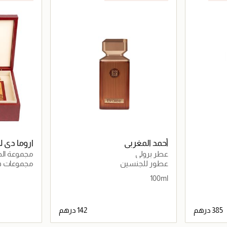
حصرياً عبر المتجر الإلكتروني
أحمد المغربي
اروما دي 
عطر برولي
مجموعة الح
ميلانو - عط
عطور للجنسين
مجموعات هد
100ml