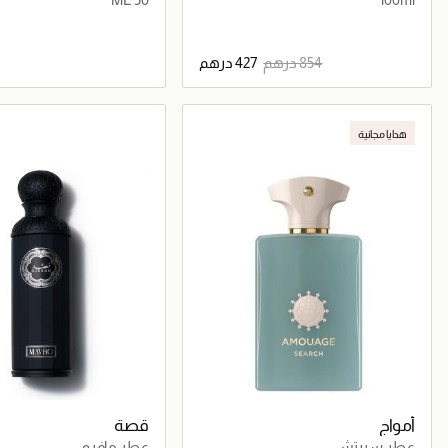
جاري تحميل التفاصيل
جاري تحميل التف
هدايا مجانية
أمواج
قصة
عطر سيرتش
عطر مافرو