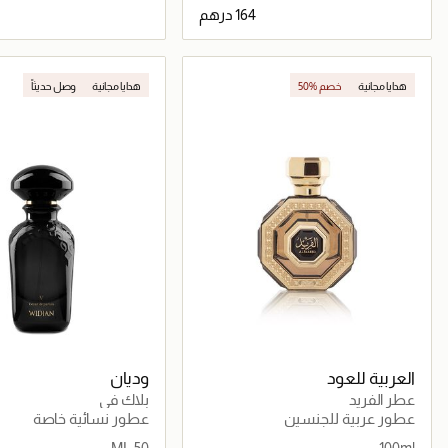
جاري تحميل التفاصيل
جاري تحميل التف
هدايا مجانية
50% خصم
هدايا مجانية
وصل حديثاً
حصرياً عبر المتجر الإلكتروني
العربية للعود
وديان
عطر الفريد
بلاك في
عطور عربية للجنسين
عطور نسائية خاصة
50 ML
100ml