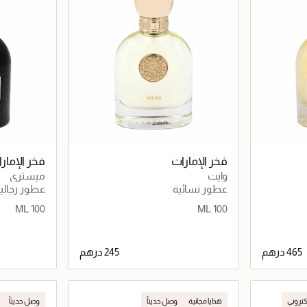
فخر الإمارات
فخر الإمار
وايت
ميستري
عطور نسائية
عطور رجالي
100 ML
100 ML
اصيل
جاري تحميل التفاصيل
لكتروني
هدايا مجانية
وصل حديثاً
وصل حديثاً