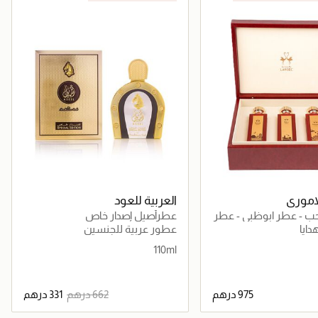
حصرياً عبر المتجر الإلكتروني
لاموري
العربية للعود
ب - عطر ابوظبي - عطر
عطرأصيل إصدار خاص
ر ميامي
ايا
عطور عربية للجنسين
110ml