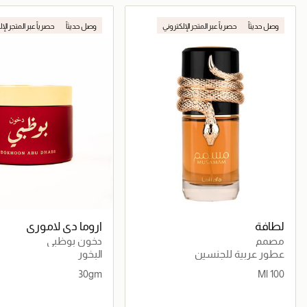
جاري تحميل التفاصيل
جاري تحميل التف
وصل حديثاً
حصرياً عبر المتجر الإلكتروني
وصل حديثاً
حصرياً عبر المتجر الإ
لطافة
اروما دي لاموري
مصمم
دخون بوظبي
عطور عربية للجنسين
البخور
30gm
100 Ml