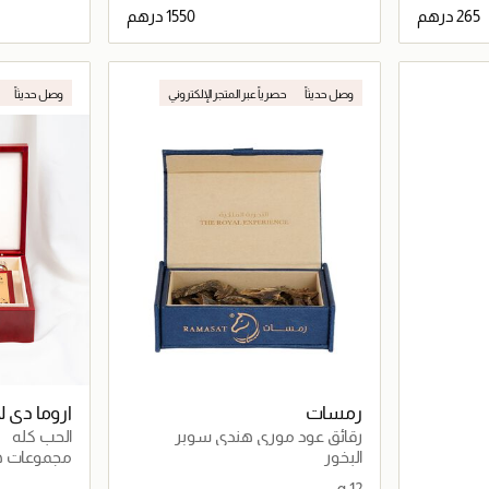
اصيل
جاري تحميل التفاصيل
وصل حديثاً
حصرياً عبر المتجر الإلكتروني
وصل حديثاً
رمسات
اروما دي 
رقائق عود موري هندي سوبر
الحب كله
طبيعي (12 غرام)
البخور
مجموعات هد
12 g