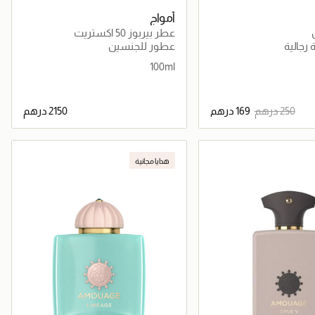
أمواج
عطر بيربوز 50 اكستريت
رجالية
عطور للجنسين
100ml
جاري تحميل التفاصيل
جاري تحميل التفاصيل
هدايا مجانية