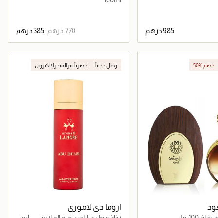
جاري تحميل التفاصيل
جاري تحميل التفاصيل
50% خصم
وصل حديثاً
حصرياً عبر المتجر الإلكتروني
جر الإلكتروني
عود
اروما دي لاموري
اخ 100 مل
رذاذ عطري للجسم و الملابس – أبو