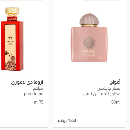
أمواج
اروما دي لاموري
عطر جايدانس
ميلانو
عطور للجنسين نيش
pererfume
75 ml
100ml