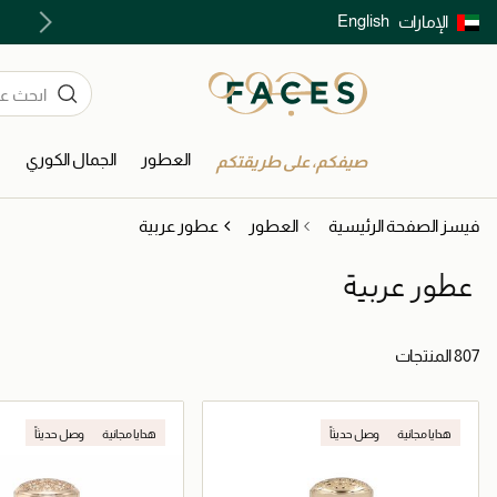
English
الإمارات
توصيل سريع على جميع الطلبات ما فوق 299 درهم
العطور
الجمال الكوري
ا
صيفكم، على طريقتكم
فيسز الصفحة الرئيسية
العطور
عطور عربية
عطور عربية
807 المنتجات
هدايا مجانية
وصل حديثاً
هدايا مجانية
وصل حديثاً