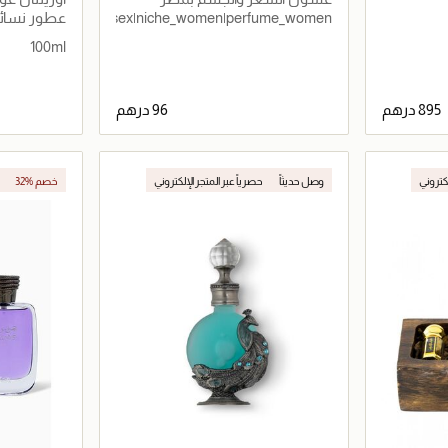
الأمازون
عطور نسائي
_unisex|arabic_unisex|niche_women|perfume_women
100ml
اصيل
جاري تحميل التفاصيل
لكتروني
وصل حديثاً
حصرياً عبر المتجر الإلكتروني
32% خصم
حصرياً عبر المت