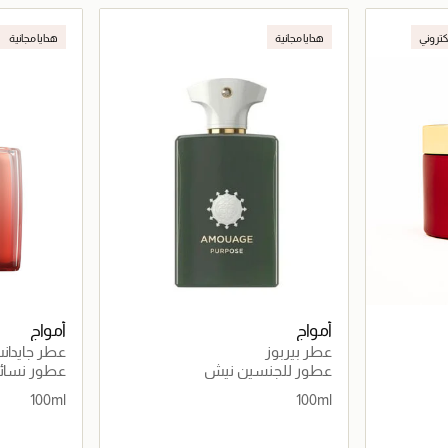
اصيل
جاري تحميل التفاصيل
لكتروني
هدايا مجانية
هدايا مجانية
أمواج
أمواج
عطر بيربوز
عطر جايدانس
عطور للجنسين نيش
عطور نسائ
100ml
100ml