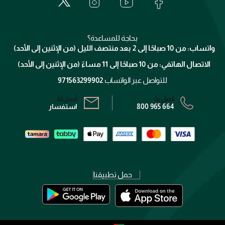
الدفع
جيفنشي
تواصل معنا
للإستحمام والجسم
شارك مع أصدقائك
ميك اب فور ايفر
منصّة شبكة الشركاء
العناية بالشعر
التوصيل
كلارنس
انضموا لفيسز
بحاجة للمساعدة؟
الإرجاع
واتساب: من 10 صباحًا إلى 2 بعد منتصف الليل (من الإثنين إلى الأحد)
برنامج الولاء ميوز
تتبع طلبك
الاتصال الهاتفي: من 10 صباحًا إلى 11 مساءً (من الإثنين إلى الأحد)
الشروط و الأحكام
محدد المتاجر
سياسة الخصوصية
للتواصل عبر الواتساب
971563299902
اتصل بنا:
أرسل لنا:
800 965 664
استفسار
حمل تطبيقنا