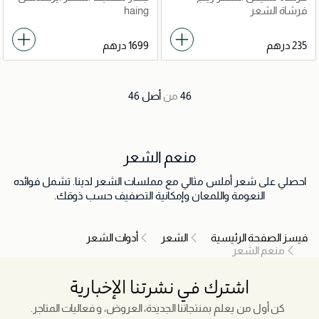
اتش 1
فرشاة الشعر
haing
46
من
أصل
46
منعم الشعر
احصلي على شعر أملس مثالي مع مملسات الشعر لدينا. تشمل فوائده
النعومة واللمعان وإمكانية التصفيف حسب ذوقك.
فيسز الصفحة الرئيسية
الشعر
أدوات الشعر
منعم الشعر
اشترك في نشرتنا الإخبارية
كن أول من يعلم بمنتجاتنا الجديدة، العروض، و فعاليات المتاجر.