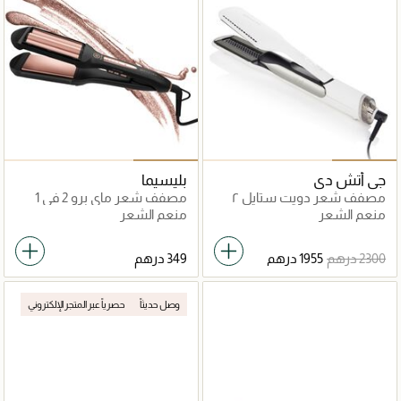
جي أتش دي
بليسيما
مصفف شعر دويت ستايل ٢
مصفف شعر ماي برو 2 في 1
في ١
منعم الشعر
منعم الشعر
وصل حديثاً
حصرياً عبر المتجر الإلكتروني