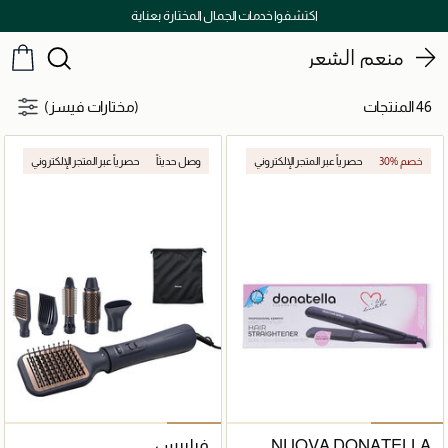
 جميع الطلبات ما فوق 299 درهم
اكتشفوا
منعم الشعر
46 المنتجات
(مختارات فيسز)
30% خصم
حصرياً عبر المتجر الإلكتروني
وصل حديثاً
حصرياً عبر المتجر الإلكتروني
NUOVA DONATELLA
فيليبس