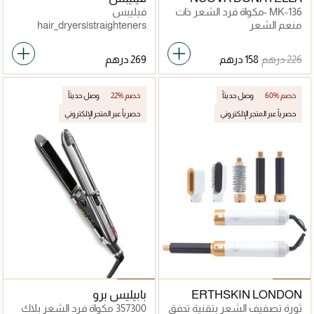
MK-136 -مكواة فرد الشعر ذات
فيليبس
اللوحة العريضة
منعم الشعر
hair_dryers|straighteners
60% خصم
وصل حديثاً
22% خصم
وصل حديثاً
حصرياً عبر المتجر الإلكتروني
حصرياً عبر المتجر الإلكتروني
ERTHSKIN LONDON
بابيليس برو
ثورة تصفيف الشعر بتقنية تدفق
357300 مكواة فرد الشعر بلاك