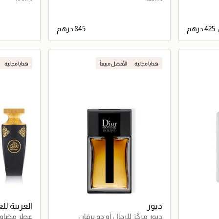
اصيل
جاري تحميل التفاصيل
هدايا مجانية
الأفضل مبيعاً
هدايا مجانية
حصرياً عبر المت
ديور
العربية لل
ديور مركّز للرجال أو دو برفان
عطر مضاو