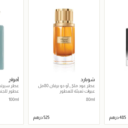
شوبارد
أمواج
عطر عود ملكي أو دو برفان 80مل
عطر سيرت
عبوات تعبئة للعطور
عطور للجن
100ml
80ml