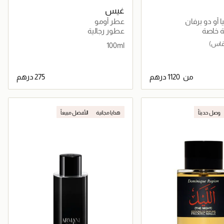
غيس
و برفان
عطر أومو
ة خاصة
عطور رجالية
100ml
من
جاري تحميل التفاصيل
جاري تحميل التفاصيل
وصل حديثاً
هدايا مجانية
الأفضل مبيعاً