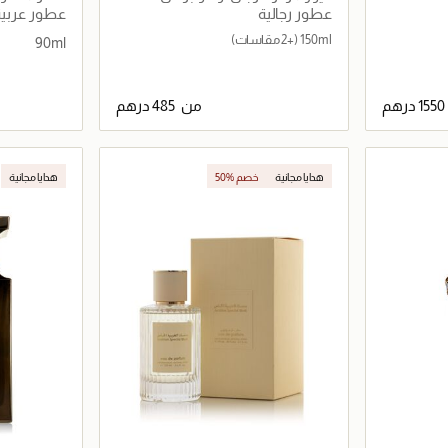
عطور رجالية
عطور عربية
150ml
(+2 مقاسات)
90ml
من
اصيل
جاري تحميل التفاصيل
هدايا مجانية
50% خصم
هدايا مجانية
حصرياً عبر المتجر الإلكتروني