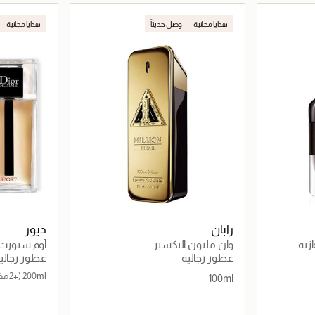
اصيل
جاري تحميل التفاصيل
هدايا مجانية
وصل حديثاً
هدايا مجانية
رابان
ديور
زيه
وان مليون اليكسير
أوم سبورت 
عطور رجالية
عطور رجالي
200ml
(+2 مقاسات)
100ml