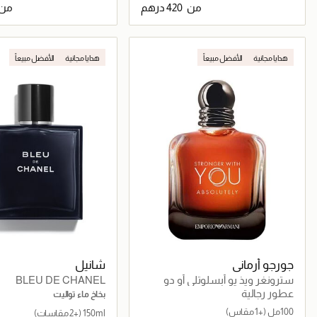
من
من
جاري تحميل التفاصيل
جاري تحميل التف
هدايا مجانية
الأفضل مبيعاً
هدايا مجانية
الأفضل مبيعاً
جورجو أرماني
شانيل
سترونغر ويذ يو أبسلوتلي أو دو
BLEU DE CHANEL
برفان
عطور رجالية
بخاخ ماء تواليت
100مل
(+1 مقاس)
150ml
(+2 مقاسات)