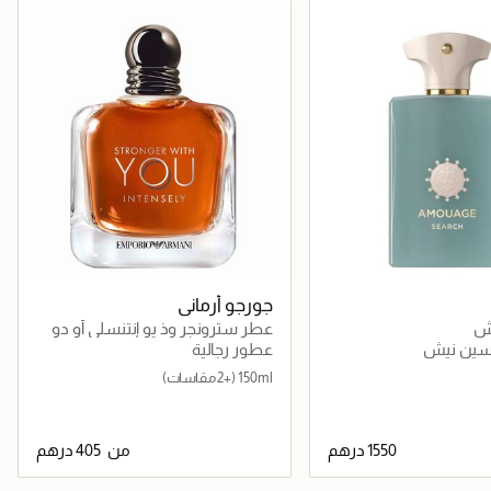
جورجو أرماني
ش
عطر سترونجر وذ يو إنتنسلي أو دو
برفان
سين نيش
عطور رجالية
150ml
(+2 مقاسات)
من