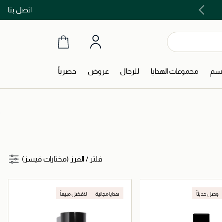
اتصل بنا
اشتري الآن و ادفع لاحقاً مع تابي و تمارا!
جسم
مجموعات الهدايا
للرجال
عروض
حصرياً
فلتر
/
الفرز (مختارات فيسز)
وصل حديثاً
هدايا مجانية
الأفضل مبيعاً