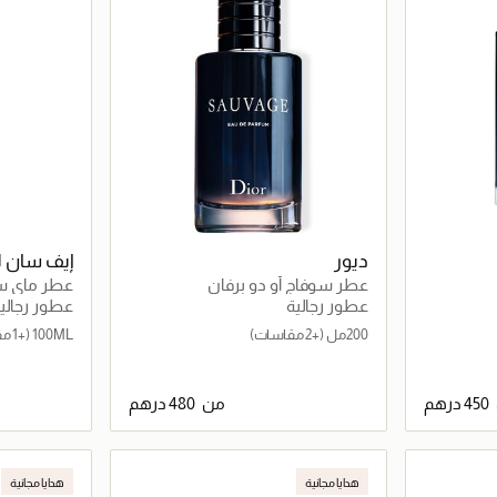
ديور
إيف سان ل
عطر سوفاج أو دو برفان
عطر ماي س
عطور رجالية
عطور رجالي
200مل
(+2 مقاسات)
100ML
(+1 مقاس)
من
اصيل
جاري تحميل التفاصيل
هدايا مجانية
هدايا مجانية