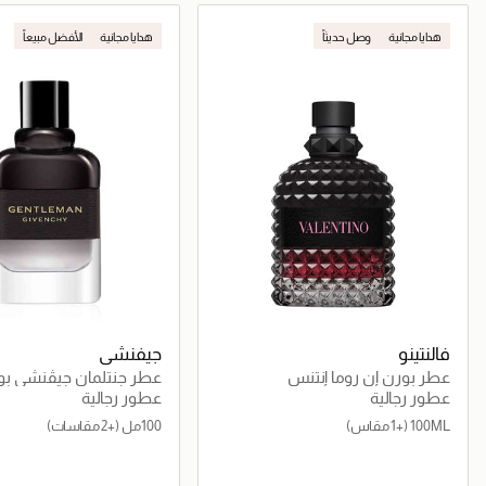
جاري تحميل التفاصيل
جاري تحميل التف
هدايا مجانية
وصل حديثاً
هدايا مجانية
الأفضل مبيعاً
فالنتينو
جيفنشي
عطر بورن إن روما إنتنس
عطر جنتلمان جيڤنشي بوا
عطور رجالية
عطور رجالية
100ML
(+1 مقاس)
100مل
(+2 مقاسات)