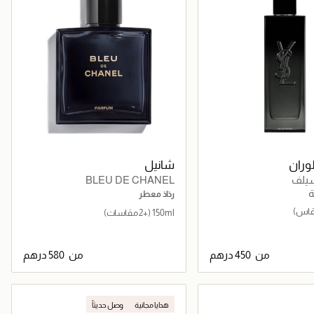
وران
شانيل
يلف
BLEU DE CHANEL
ة
رذاذ معطر
150ml
(+2 مقاسات)
من
من
جاري تحميل التفاصيل
جاري تحميل التفاصيل
هدايا مجانية
وصل حديثاً