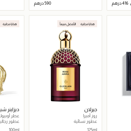
اصيل
جاري تحميل التفاصيل
هدايا مجانية
الأفضل مبيعاً
هدايا مجانية
جيرلان
ديزاينر شي
روز أميرا
دو برفان 100مل
عطور نسائية
عطور رجالي
100ml
125ml