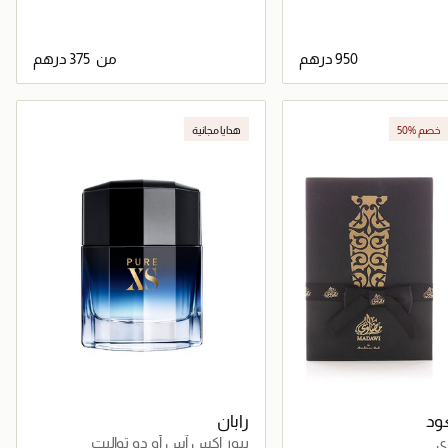
من
جاري تحميل التفاصيل
جاري تحميل التفاصيل
50% خصم
هدايا مجانية
جر الإلكتروني
عود
رابان
ي
بيور إكس آس أو دو تواليت