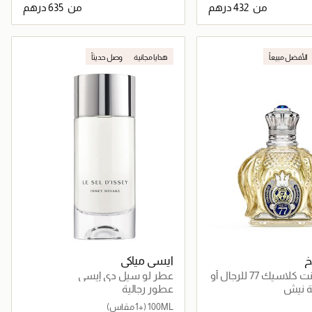
من
من
جاري تحميل التفاصيل
جاري تحميل التفاصيل
الأفضل مبيعاً
هدايا مجانية
وصل حديثاً
خ
ايسي مياكي
عطر أوبيولنت كلاسيك 77 للرجال أو
عطر لو سيل دي إيسي
ة نيش
عطور رجالية
100ML
(+1 مقاس)