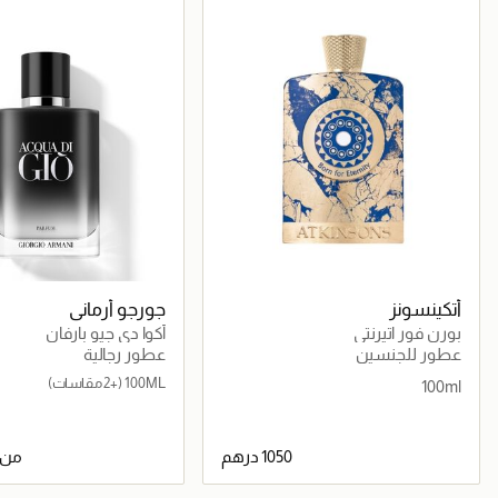
أتكينسونز
جورجو أرماني
بورن فور اتيرنتي
أكوا دي جيو بارفان
عطور للجنسين
عطور رجالية
100ML
(+2 مقاسات)
100ml
من