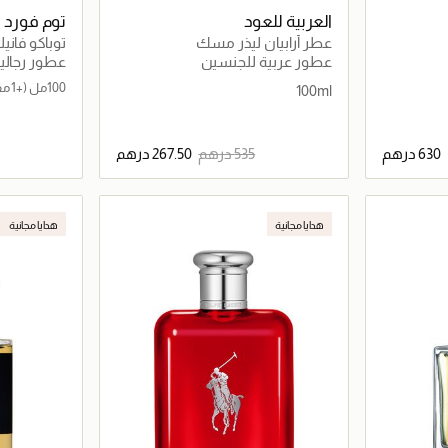
العربية للعود
توم فورد
عطر أرابيان ليذر مسك
توباكو فانيليا أو د
عطور عربية للجنسين
عطور رجالي
100مل
(+1 مقاس)
100ml
اصيل
جاري تحميل التفاصيل
هدايا مجانية
هدايا مجانية