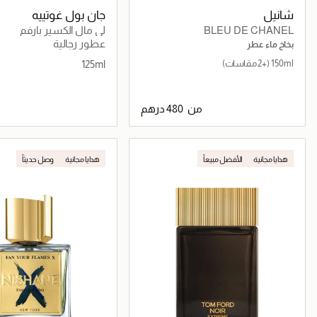
شانيل
جان بول غوتييه
BLEU DE CHANEL
لي مال الكسير بارفم
عطور رجالية
بخاخ ماء عطر
150ml
(+2 مقاسات)
125ml
من
جاري تحميل التفاصيل
جاري تحميل التف
هدايا مجانية
الأفضل مبيعاً
هدايا مجانية
وصل حديثاً