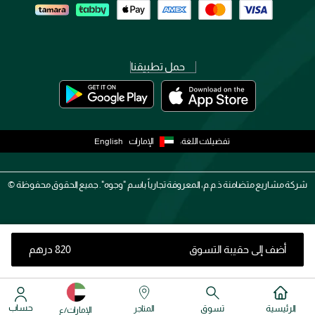
حمل تطبيقنا
تفضيلات اللغة:
الإمارات
English
شركة مشاريع متضامنة ذ.م.م، المعروفة تجارياً باسم "وجوه". جميع الحقوق محفوظة ©
أضف إلى حقيبة التسوق
⁦820⁩ درهم
حساب
الرئيسية
تسوق
المتاجر
الإمارات/ع