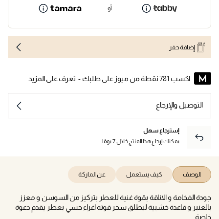
أو
إضافة حفر
اكسب 781 نقطة من ميوز على طلبك -
تعرف على المزيد
التوصيل والإرجاع
إسترجاع سهل
يمكنك إرجاع هذا المنتج خلال 7 يومًا.
الوصف
كيف يستعمل
عن الماركة
جودة الفخامة و الاناقة بقوة غنية للعطر بتركيز من السوسن و معزز
بالعنبر و قاعدة خشبية ليطلق سحر قوته اغراء حسي بعطر يقدم دعوة
خاصة