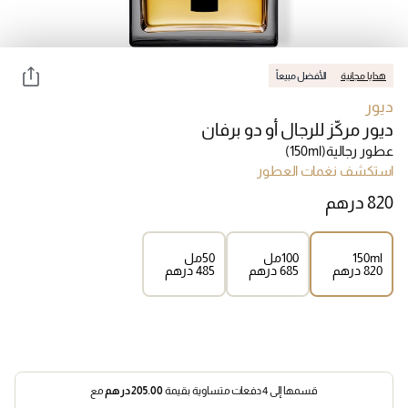
هدايا مجانية
الأفضل مبيعاً
ديور
ديور مركّز للرجال أو دو برفان
عطور رجالية
(150ml)
استكشف نغمات العطور
150ml
100مل
50مل
⁦820⁩ درهم
⁦685⁩ درهم
⁦485⁩ درهم
قسمها إلى 4 دفعات متساوية بقيمة
205.00
درهم
مع