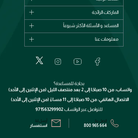
الماركات
الماركات الرائجة
وصل حديثاً
شانيل
المساعد و الأسئلة الأكثر شيوعاً
الأكثر مبيعاً
ديور
اشترِ بطاقة هدية
حسابك
معلومات عنا
بربري
عطور
الطلبات
إيف سان لوران
حول وجوه
المكياج
الأسئلة الأكثر شيوعاً
لانكوم
خدمات المعارض
العناية بالبشرة
الدفع
جيفنشي
تواصل معنا
للإستحمام والجسم
شارك مع أصدقائك
ميك اب فور ايفر
منصّة شبكة الشركاء
العناية بالشعر
التوصيل
كلارنس
انضموا لفيسز
بحاجة للمساعدة؟
الإرجاع
واتساب: من 10 صباحًا إلى 2 بعد منتصف الليل (من الإثنين إلى الأحد)
برنامج الولاء ميوز
تتبع طلبك
الاتصال الهاتفي: من 10 صباحًا إلى 11 مساءً (من الإثنين إلى الأحد)
الشروط و الأحكام
محدد المتاجر
سياسة الخصوصية
للتواصل عبر الواتساب
971563299902
اتصل بنا:
أرسل لنا:
800 965 664
استفسار