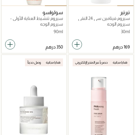
تيرتير
سولواسو
سيروم فيتامين سي 24 النقي
سيروم تنشيط العناية الأولى -
سيروم الوجه
سيروم الوجه
90ml
30ml
هدايا مجانية
حصرياً عبر المتجر الإلكتروني
هدايا مجانية
وصل حديثاً