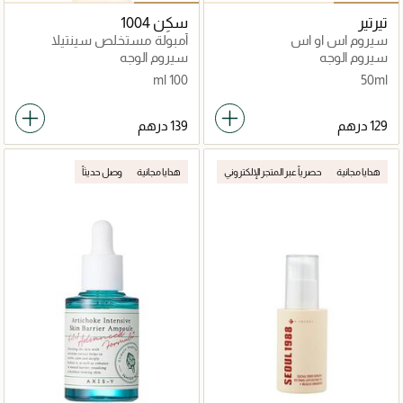
تيرتير
سكِن 1004
سيروم اس او اس
أمبولة مستخلص سينتيلا
للعناية بالمسام
سيروم الوجه
سيروم الوجه
100 ml
50ml
هدايا مجانية
حصرياً عبر المتجر الإلكتروني
هدايا مجانية
وصل حديثاً