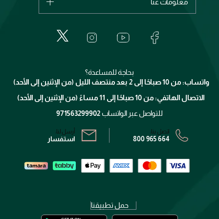
معلومات عنا
بربري
عطور
الطلبات
إيف سان لوران
حول وجوه
المكياج
الأسئلة الأكثر شيوعاً
لانكوم
خدمات المعارض
العناية بالبشرة
الدفع
جيفنشي
تواصل معنا
للإستحمام والجسم
شارك مع أصدقائك
ميك اب فور ايفر
منصّة شبكة الشركاء
العناية بالشعر
التوصيل
كلارنس
انضموا لفيسز
بحاجة للمساعدة؟
الإرجاع
واتساب: من 10 صباحًا إلى 2 بعد منتصف الليل (من الإثنين إلى الأحد)
برنامج الولاء ميوز
تتبع طلبك
الاتصال الهاتفي: من 10 صباحًا إلى 11 مساءً (من الإثنين إلى الأحد)
الشروط و الأحكام
محدد المتاجر
سياسة الخصوصية
للتواصل عبر الواتساب
971563299902
اتصل بنا:
أرسل لنا:
800 965 664
استفسار
حمل تطبيقنا