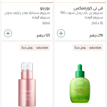
في تي كوزمتيكس
بوريتو
سيروم رتي-اي ريدل شوت 100
سيروم سينتيلا وندر ريليف بدون
عطر
سيروم الوجه
سيروم الوجه
60ml
2ml x 10
هدايا مجانية
وصل حديثاً
هدايا مجانية
وصل حديثاً