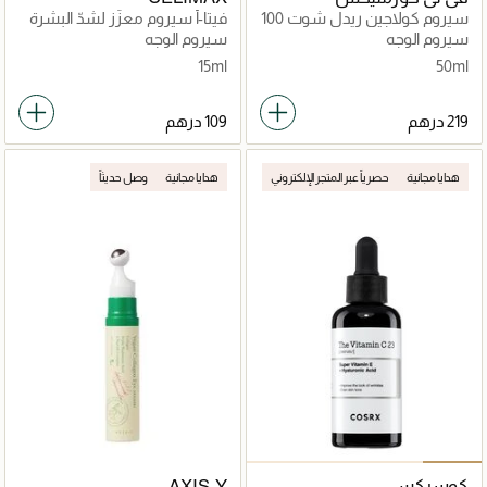
سيروم كولاجين ريدل شوت 100
فيتا-أ سيروم معزّز لشدّ البشرة
بالريتينال
سيروم الوجه
سيروم الوجه
15ml
50ml
هدايا مجانية
حصرياً عبر المتجر الإلكتروني
هدايا مجانية
وصل حديثاً
كوسركس
AXIS-Y