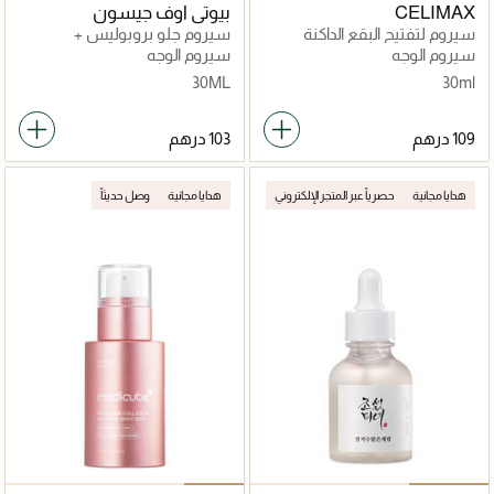
CELIMAX
بيوتي اوف جيسون
سيروم لتفتيح البقع الداكنة
سيروم جلو بروبوليس +
وتنقية المسام
نياسيناميد
سيروم الوجه
سيروم الوجه
30ML
30ml
هدايا مجانية
حصرياً عبر المتجر الإلكتروني
هدايا مجانية
وصل حديثاً