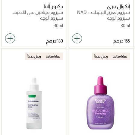
إيكوال بيري
دكتور آلتيا
سيروم تعزيز الببتيدات + NAD
سيروم فيتامين سي اللطيف
(30مل)
سيروم الوجه
سيروم الوجه
30ml
30ml
هدايا مجانية
وصل حديثاً
هدايا مجانية
وصل حديثاً