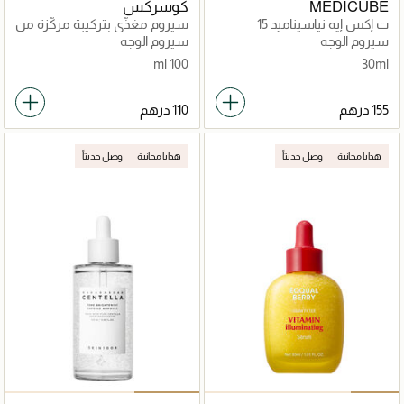
MEDICUBE
كوسركس
ت إكس إيه نياسيناميد 15
سيروم مغذّي بتركيبة مركّزة من
خلاصة الحلزون 96
سيروم الوجه
سيروم الوجه
100 ml
30ml
هدايا مجانية
وصل حديثاً
هدايا مجانية
وصل حديثاً