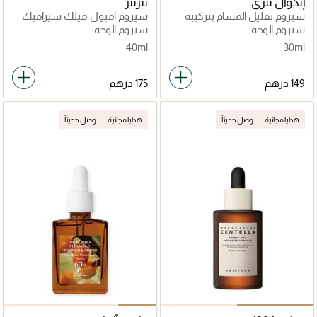
إيكوال بيري
تيرتير
سيروم تقليل المسام بتركيبة
سيروم أمبول ميلك سيراميك
PDRN البنفسجية
سيروم الوجه
سيروم الوجه
40ml
30ml
هدايا مجانية
وصل حديثاً
هدايا مجانية
وصل حديثاً