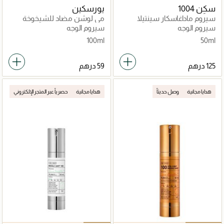
سكِن 1004
يورسكين
سيروم ماداغاسكار سينتيلا
مي لوشن مضاد للشيخوخة
هايلو-سيكا بلو
سيروم الوجه
سيروم الوجه
100ml
50ml
هدايا مجانية
وصل حديثاً
هدايا مجانية
حصرياً عبر المتجر الإلكتروني