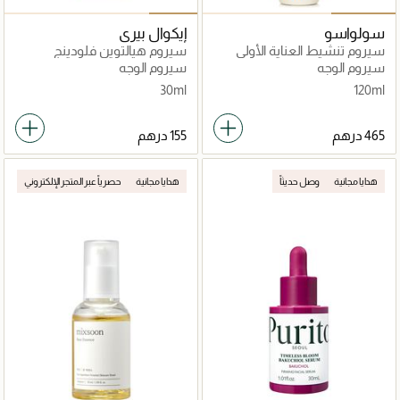
سولواسو
إيكوال بيري
سيروم تنشيط العناية الأولى
سيروم هيالتوين فلودينج
سموثي 30 مل
سيروم الوجه
سيروم الوجه
30ml
120ml
هدايا مجانية
وصل حديثاً
هدايا مجانية
حصرياً عبر المتجر الإلكتروني