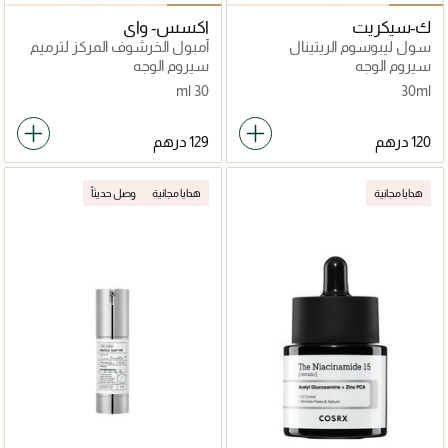
ك-سيكريت
اكسس- واي
سول ليبوسوم الريتينال
أمبول الخرشوف المركز لترميم
والجينسنغ الأسود
حاجز البشرة المتضرر وتهدئة
سيروم الوجه
سيروم الوجه
الالتهابات.
30 ml
30ml
هدايا مجانية
هدايا مجانية
وصل حديثاً