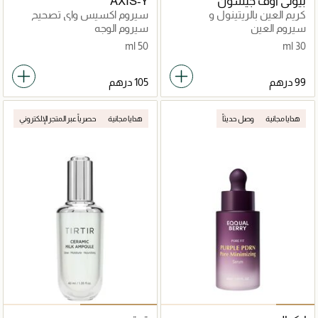
بيوتي اوف جيسون
AXIS-Y
كريم العين بالريتينول و
سيروم اكسيس واي تصحيح
الجينسنغ
البقع الداكنة يعالج التصبغات
سيروم العين
سيروم الوجه
والنمش
50 ml
30 ml
هدايا مجانية
وصل حديثاً
هدايا مجانية
حصرياً عبر المتجر الإلكتروني