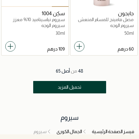
جايجون
سكِن 1004
مصل فامينج للمسام المنعش
سيروم نياسيناميد 10% معزز
للإشراقة
سيروم الوجه
سيروم الوجه
30ml
50ml
48
من
أصل
65
تحميل المزيد
سيروم
فيسز الصفحة الرئيسية
الجمال الكوري
سيروم