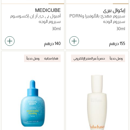
إيكوال بيري
MEDICUBE
سيروم مهدئ بالألوفيرا وPDRN
أمبول بي دي آر إن إكسوسوم
شوت 2000
سيروم الوجه
سيروم الوجه
30ml
30ml
وصل حديثاً
حصرياً عبر المتجر الإلكتروني
هدايا مجانية
وصل حديثاً