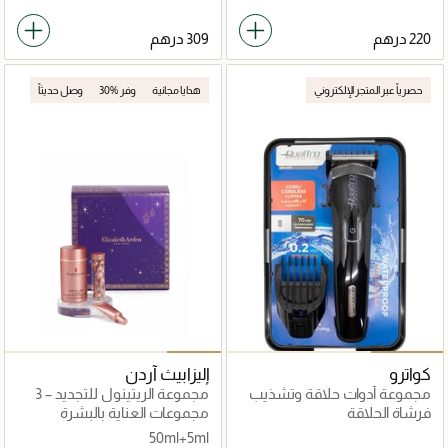
حصرياً عبر المتجر الإلكتروني
هدايا مجانية
وفر %30
وصل حديثاً
كواترو
إليزابيث آردن
مجموعة أدوات حلاقة وتشذيب
مجموعة الريتينول للتجديد – 3
الشعر المقاومة للماء
قطع
فرشاة الحلاقة
مجموعات العناية بالبشرة
50ml+5ml