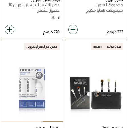
مجموعة العيون
عطر الشعر ليبر سان لوران 30
مل
مجموعات هدايا مكياج
عطور الشعر
30ml
هدايا مجانية
هدية +
حصرياً عبر المتجر الإلكتروني
سيجما بيوتي
بوسلي إم دي