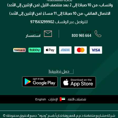
الإرجاع
واتساب: من 10 صباحًا إلى 2 بعد منتصف الليل (من الإثنين إلى الأحد)
برنامج الولاء ميوز
تتبع طلبك
الاتصال الهاتفي: من 10 صباحًا إلى 11 مساءً (من الإثنين إلى الأحد)
الشروط و الأحكام
محدد المتاجر
سياسة الخصوصية
للتواصل عبر الواتساب
971563299902
اتصل بنا:
أرسل لنا:
800 965 664
استفسار
حمل تطبيقنا
تفضيلات اللغة:
الإمارات
English
شركة مشاريع متضامنة ذ.م.م، المعروفة تجارياً باسم "وجوه". جميع الحقوق محفوظة ©