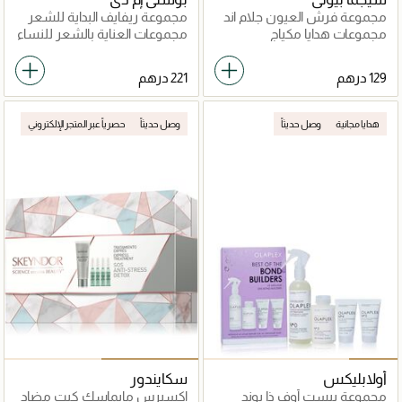
مجموعة فرش العيون جلام اند
مجموعة ريفايف البداية للشعر
جو ميني - مناسبة للسفر
غير المعالج بالألوان
مجموعات هدايا مكياج
مجموعات العناية بالشعر للنساء
هدايا مجانية
وصل حديثاً
وصل حديثاً
حصرياً عبر المتجر الإلكتروني
أولابليكس
سكايندور
مجموعة بيست أوف ذا بوند
إكسبرس مايماسك كيت مضاد