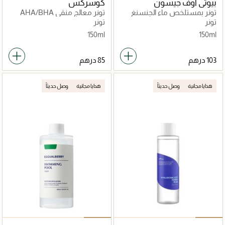
بيوتي اوف جيسون
كوسركس
تونر بمستلخص ماء الجنسنغ
تونر معالج منقي AHA/BHA
تونر
تونر
150ml
150ml
هدايا مجانية
وصل حديثاً
هدايا مجانية
وصل حديثاً