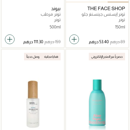
THE FACE SHOP
بيوند
تونر إيسنس جينسنغ جلو
تونر مرطب
تونر
تونر
500ml
150ml
حصرياً عبر المتجر الإلكتروني
هدايا مجانية
وصل حديثاً