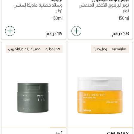
تونر البرقوق الأخضر المنعش
وسائد قطنية ماديكا إسنس
المهدئة للبشرة
تونر
تونر
130ml
150ml
هدايا مجانية
وصل حديثاً
هدايا مجانية
حصرياً عبر المتجر الإلكتروني
CELIMAX
أنوا