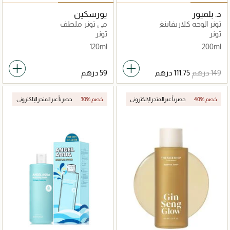
د. بلميور
يورسكين
تونر الوجه كلاريفاينغ
مي تونر ملطف
تونر
تونر
120ml
200ml
40% خصم
حصرياً عبر المتجر الإلكتروني
30% خصم
حصرياً عبر المتجر الإلكتروني