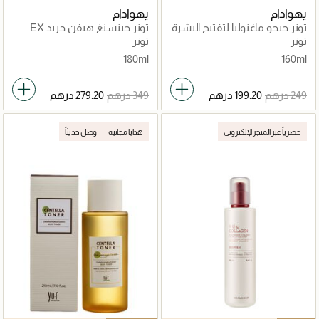
يهوادام
يهوادام
تونر جيجو ماغنوليا لتفتيح البشرة
تونر جينسنغ هيفن جريد EX
تونر
تونر
180ml
160ml
حصرياً عبر المتجر الإلكتروني
هدايا مجانية
وصل حديثاً