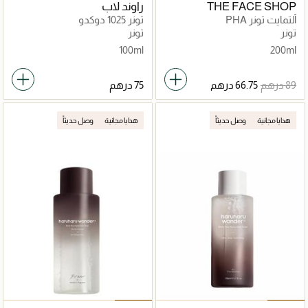
THE FACE SHOP
راوند لاب
ألتمايت تونر PHA
تونر 1025 دوكدو
تونر
تونر
100ml
200ml
هدايا مجانية
وصل حديثاً
هدايا مجانية
وصل حديثاً