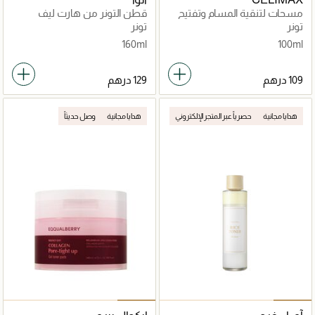
مسحات لتنقية المسام وتفتيح
قطن التونر من هارت ليف
البقع الداكنة
تونر
تونر
160ml
100ml
هدايا مجانية
حصرياً عبر المتجر الإلكتروني
هدايا مجانية
وصل حديثاً