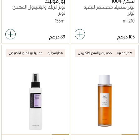
سكِن 1004
بورفوليك
تونر سنتيلا مدغشقر لتنقية
ﺗﻮﻧﺮ اﻟﺰﻧﻚ واﻟﺒﺎﻧﺜﻴﻨﻮل اﻟﻤﻬﺪئ
المسام
ﻟﻠﻤﺴﺎم
تونر
تونر
155ml
210 ml
هدايا مجانية
حصرياً عبر المتجر الإلكتروني
هدايا مجانية
حصرياً عبر المتجر الإلكتروني