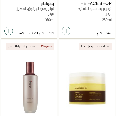
THE FACE SHOP
يهوادام
تونر وايت سيد للتفتيح
تونر زهرة البرقوق المعزز
للحيوية
تونر
تونر
160ml
250ml
هدايا مجانية
وصل حديثاً
20% خصم
حصرياً عبر المتجر الإلكتروني