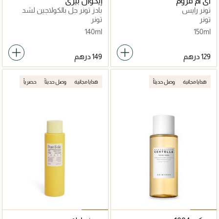
آي ام فروم
إيكوال بيري
تونر رايس
بادز تونر جل بالكولاجين لشد
المسام
تونر
تونر
140ml
150ml
هدايا مجانية
وصل حديثاً
هدايا مجانية
وصل حديثاً
حصرياً