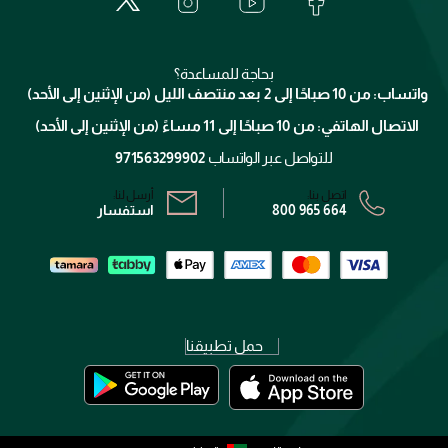
الدفع
جيفنشي
تواصل معنا
للإستحمام والجسم
شارك مع أصدقائك
ميك اب فور ايفر
منصّة شبكة الشركاء
العناية بالشعر
التوصيل
كلارنس
انضموا لفيسز
بحاجة للمساعدة؟
الإرجاع
واتساب: من 10 صباحًا إلى 2 بعد منتصف الليل (من الإثنين إلى الأحد)
برنامج الولاء ميوز
تتبع طلبك
الاتصال الهاتفي: من 10 صباحًا إلى 11 مساءً (من الإثنين إلى الأحد)
الشروط و الأحكام
محدد المتاجر
سياسة الخصوصية
للتواصل عبر الواتساب
971563299902
اتصل بنا:
أرسل لنا:
800 965 664
استفسار
حمل تطبيقنا