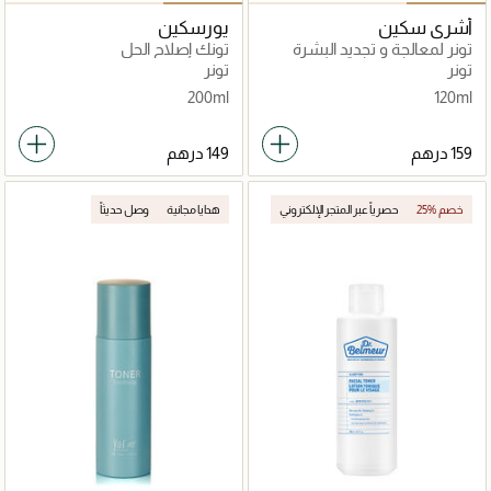
أشري سكين
يورسكين
تونر لمعالجة و تجديد البشرة
تونك إصلاح الحل
الكاملة
تونر
تونر
200ml
120ml
25% خصم
حصرياً عبر المتجر الإلكتروني
هدايا مجانية
وصل حديثاً