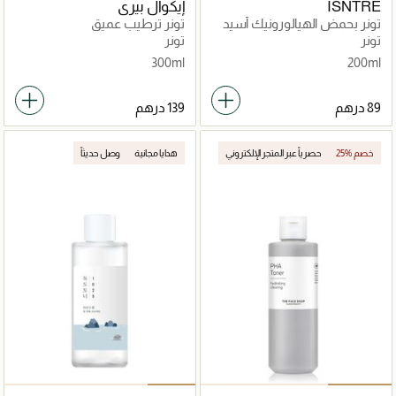
ISNTRE
إيكوال بيري
تونر بحمض الهيالورونيك أسيد
تونر ترطيب عميق
تونر
تونر
300ml
200ml
25% خصم
حصرياً عبر المتجر الإلكتروني
هدايا مجانية
وصل حديثاً