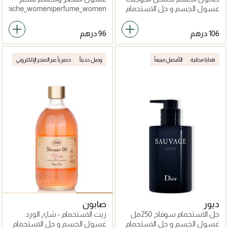
تاكيسومي برايت
الأمازون
غسول الجسم و جل الاستحمام
isex|niche_women|perfume_women
هدايا مجانية
الأفضل مبيعاً
وصل حديثاً
حصرياً عبر المتجر الإلكتروني
ديور
صابون
جل الاستحمام سوفاج 250مل
زيت الاستحمام - شاي الورد
غسول الجسم و جل الاستحمام
غسول الجسم و جل الاستحمام