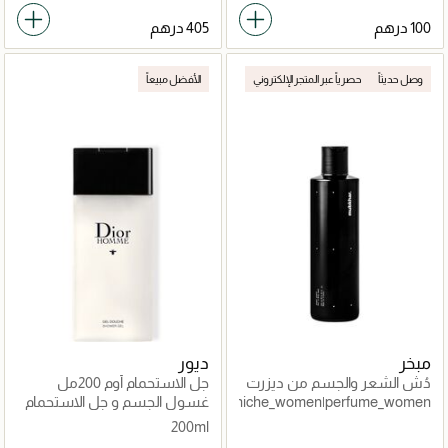
وصل حديثاً
حصرياً عبر المتجر الإلكتروني
الأفضل مبيعاً
مبخر
ديور
دُش الشعر والجسم من ديزرت
جل الاستحمام أوم 200مل
نايتس
غسول الجسم و جل الاستحمام
e_unisex|niche_unisex|arabic_unisex|niche_women|perfume_women
200ml