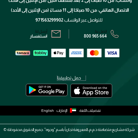
واتساب: من 10 صباحًا إلى 2 بعد منتصف الليل (من الإثنين إلى الأحد)
برنامج الولاء ميوز
تتبع طلبك
الاتصال الهاتفي: من 10 صباحًا إلى 11 مساءً (من الإثنين إلى الأحد)
الشروط و الأحكام
محدد المتاجر
سياسة الخصوصية
للتواصل عبر الواتساب
971563299902
اتصل بنا:
أرسل لنا:
800 965 664
استفسار
حمل تطبيقنا
تفضيلات اللغة:
الإمارات
English
شركة مشاريع متضامنة ذ.م.م، المعروفة تجارياً باسم "وجوه". جميع الحقوق محفوظة ©