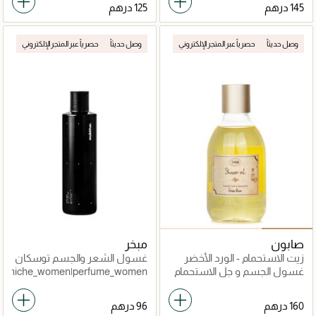
وصل حديثاً
حصرياً عبر المتجر الإلكتروني
وصل حديثاً
حصرياً عبر المتجر الإلكتروني
صابون
مبخر
زيت الاستحمام - الورد الأخضر
غسول الشعر والجسم توسكان
جروف
غسول الجسم و جل الاستحمام
isex|niche_women|perfume_women