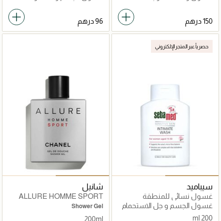
حصرياً عبر المتجر الإلكتروني
سيباميد
شانيل
غسول نسائي للمنطقة
ALLURE HOMME SPORT
الحساسة للبشرة الحساسة
جل للاستحمام
غسول الجسم و جل الاستحمام
Shower Gel
200 ml
200ml