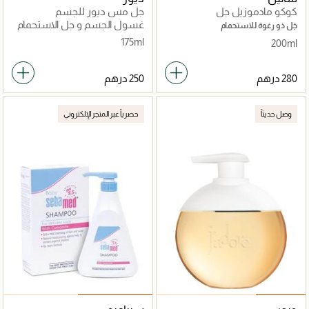
كوكو مادموزيل جل
جل مس ديور للجسم
استحمام200مل
غسول الجسم و جل الاستحمام
جَل ذو رغوة للاستحمام
175ml
200ml
وصل حديثاً
حصرياً عبر المتجر الإلكتروني