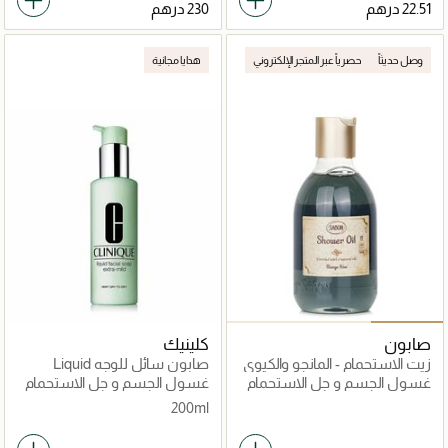
وصل حديثاً
حصرياً عبر المتجر الإلكتروني
هدايا مجانية
صابون
كلينيك
زيت الاستحمام - المانجو والكيوي
صابون سائل للوجه Liquid
Facial Soap - Extra Mild
غسول الجسم و جل الاستحمام
غسول الجسم و جل الاستحمام
200مل
200ml