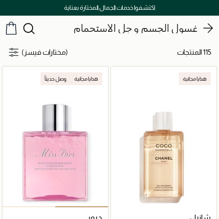
توصيل سريع على جميع الطلبات ما فوق 299 درهم
غسول الجسم و جل الاستحمام
115 المنتجات
(مختارات فيسز)
هدايا مجانية
هدايا مجانية
وصل حديثاً
شانيل
ديور