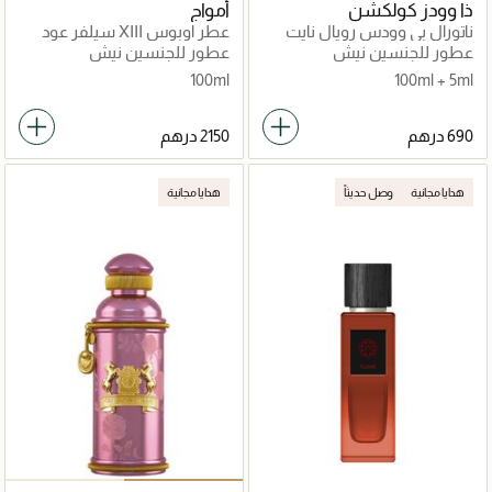
ذا وودز كولكشن
أمواج
ناتورال بي وودس رويال نايت
عطر اوبوس XIII سيلفر عود
عطور للجنسين نيش
عطور للجنسين نيش
100ml
100ml + 5ml
هدايا مجانية
وصل حديثاً
هدايا مجانية