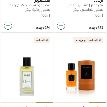
آركاديا
أتكينسونز
ماء عطر إنفينيتي، 100 مل
عطر عود سيف ذا كينج أو دي
بارفان 100مل
عطور للجنسين نيش
عطور رجالية نيش
100ml
100ml
هدايا مجانية
وصل حديثاً
هدايا مجانية