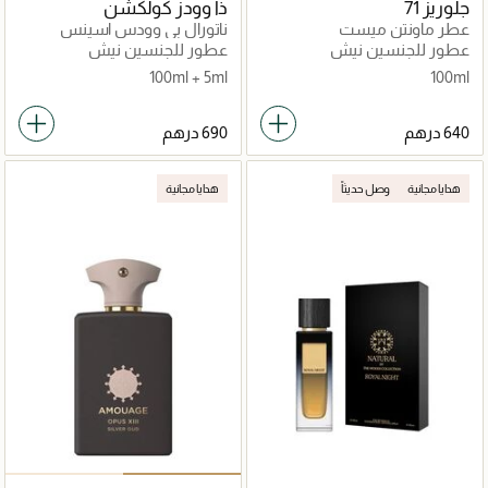
جلوريز 71
ذا وودز كولكشن
عطر ماونتن ميست
ناتورال بي وودس اسينس
عطور للجنسين نيش
عطور للجنسين نيش
100ml + 5ml
100ml
هدايا مجانية
وصل حديثاً
هدايا مجانية