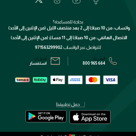
جيفنشي
تواصل معنا
للإستحمام والجسم
شارك مع أصدقائك
ميك اب فور ايفر
منصّة شبكة الشركاء
العناية بالشعر
التوصيل
كلارنس
انضموا لفيسز
بحاجة للمساعدة؟
الإرجاع
واتساب: من 10 صباحًا إلى 2 بعد منتصف الليل (من الإثنين إلى الأحد)
برنامج الولاء ميوز
تتبع طلبك
الاتصال الهاتفي: من 10 صباحًا إلى 11 مساءً (من الإثنين إلى الأحد)
الشروط و الأحكام
محدد المتاجر
سياسة الخصوصية
للتواصل عبر الواتساب
971563299902
اتصل بنا:
أرسل لنا:
800 965 664
استفسار
حمل تطبيقنا