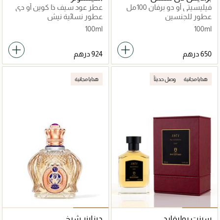
فيليسيتي أو دو برفان 100مل
عطر عود سيف ذا كوين أو دي
بارفان 100مل
عطور للجنسين
عطور نسائية نيش
100ml
100ml
هدايا مجانية
وصل حديثاً
هدايا مجانية
سينت بوليفارد
ديزاينر شيخ