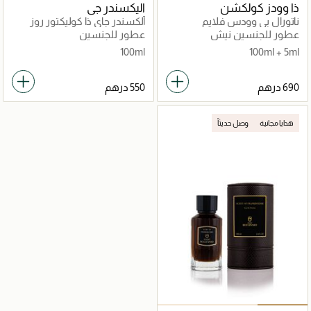
ذا وودز كولكشن
اليكسندر جي
ناتورال بي وودس فلايم
ألكسندر جاي ذا كوليكتور روز
عود ماء عطر 100 مل
عطور للجنسين نيش
عطور للجنسين
100ml
100ml + 5ml
هدايا مجانية
وصل حديثاً