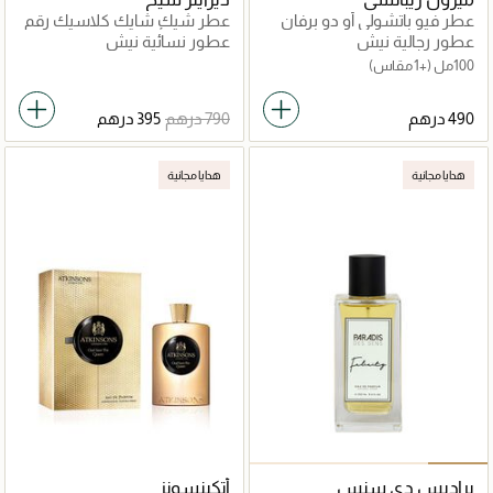
عطر فيو باتشولي أو دو برفان
عطر شيك شايك كلاسيك رقم
30 للنساء أو دو برفان
عطور رجالية نيش
عطور نسائية نيش
100مل
(+1 مقاس)
هدايا مجانية
هدايا مجانية
براديس دي سنس
أتكينسونز