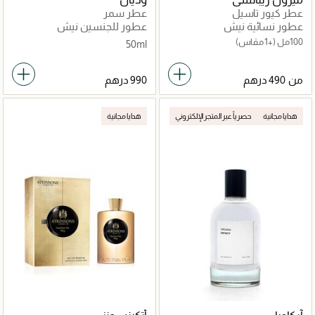
عطر كيور تاسيل
عطر سمر
عطور نسائية نيش
عطور للجنسين نيش
100مل
(+1 مقاس)
50ml
من
هدايا مجانية
حصرياً عبر المتجر الإلكتروني
هدايا مجانية