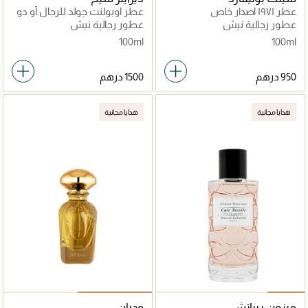
عطر ١٩٧١ اصدار خاص
عطر اوبولنت جولد للرجال أو دو
برفان 100مل
عطور رجالية نيش
عطور رجالية نيش
100ml
100ml
هدايا مجانية
هدايا مجانية
ميزون ريباتشي
وديان