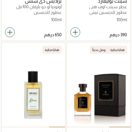
سينت بوليفارد
براديس دي سنس
عطر سينت اوف هني
أوتوبيا أو دو بارفان 100مل
عطور للجنسين نيش
عطور للجنسين
100ml
100ml
هدايا مجانية
وصل حديثاً
هدايا مجانية