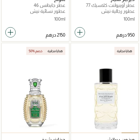
عطر أوبيولنت كلاسيك 77
عطر جايدانس 46
للرجال أو دو برفان 100مل
عطور رجالية نيش
عطور نسائية نيش
100ml
100ml
هدايا مجانية
هدايا مجانية
50% خصم
ميزون ريباتشي
ديزاينر شيخ