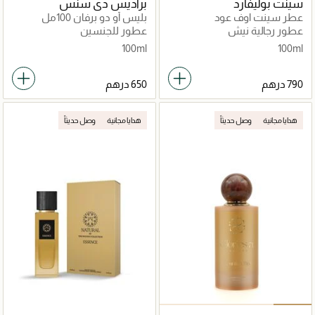
سينت بوليفارد
براديس دي سنس
عطر سينت اوف عود
بليس أو دو برفان 100مل
عطور رجالية نيش
عطور للجنسين
100ml
100ml
هدايا مجانية
وصل حديثاً
هدايا مجانية
وصل حديثاً