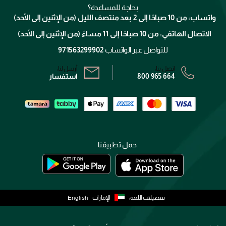
كلارنس
انضموا لفيسز
بحاجة للمساعدة؟
الإرجاع
واتساب: من 10 صباحًا إلى 2 بعد منتصف الليل (من الإثنين إلى الأحد)
برنامج الولاء ميوز
تتبع طلبك
الاتصال الهاتفي: من 10 صباحًا إلى 11 مساءً (من الإثنين إلى الأحد)
الشروط و الأحكام
محدد المتاجر
سياسة الخصوصية
للتواصل عبر الواتساب
971563299902
اتصل بنا:
أرسل لنا:
800 965 664
استفسار
حمل تطبيقنا
تفضيلات اللغة:
الإمارات
English