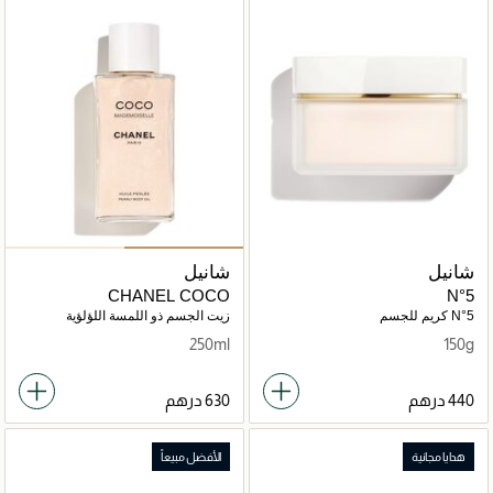
شانيل
شانيل
CHANEL COCO
N°5
MADEMOISELLE
N°5 كريم للجسم
زيت الجسم ذو اللمسة اللؤلؤية
250ml
150g
هدايا مجانية
الأفضل مبيعاً