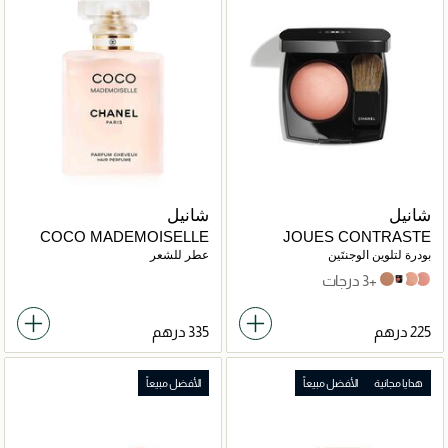
شانيل
شانيل
COCO MADEMOISELLE
JOUES CONTRASTE
بودرة لتلوين الوجنتَين
عطر للشعر
+3 درجات
Foschia Rosa
608 OMBRE
82 reflex
71 malice
هدايا مجانية
الأفضل مبيعاً
الأفضل مبيعاً