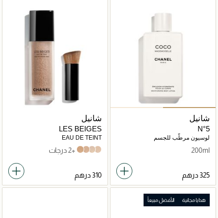
شانيل
شانيل
LES BEIGES
N°5
لوسيون مرطّب للجسم
EAU DE TEINT
200ml
+2 درجات
medium plus
light deep
medium light
Medium
هدايا مجانية
الأفضل مبيعاً