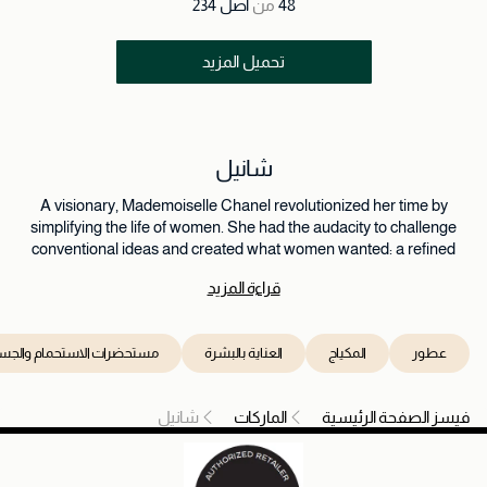
48
من
أصل
234
تحميل المزيد
شانيل
A visionary, Mademoiselle Chanel revolutionized her time by
simplifying the life of women. She had the audacity to challenge
conventional ideas and created what women wanted: a refined
beauty and comfortable elegance. Each CHANEL product is an
قراءة المزيد
original creation. Its aesthetic always goes hand in hand with a
practical and functional spirit. According to CHANEL, luxury is not
only beauty, but also style.
عطور
المكياج
العناية بالبشرة
مستحضرات الاستحمام والجس
فيسز الصفحة الرئيسية
الماركات
شانيل