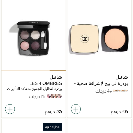
شانيل
شانيل
بودرة لي بيج لإشراقة صحية -
LES 4 OMBRES
عبوة إعادة تعبئة
بودرة لتظليل الجفون متعدّدة التأثيرات
+4 درجات
b50
b40
b30
b10
+11 درجات
228 tissé cambon
226 tissé rivoli
204 tissé vendôme
202 tissé camélia
هدايا مجانية