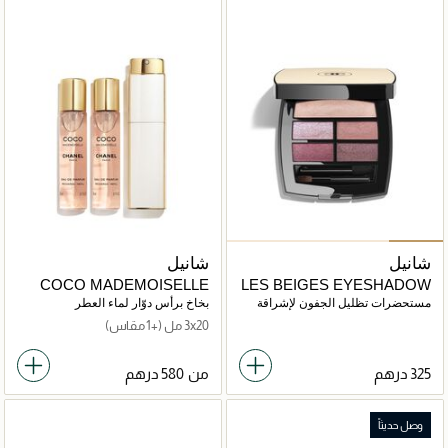
شانيل
شانيل
COCO MADEMOISELLE
LES BEIGES EYESHADOW
TWIST AND SPRAY Eau de
PALETTE
مستحضرات تظليل الجفون لإشراقة
بخاخ برأس دوّار لماء العطر
Parfum rechargeable
صحية وطبيعية
3x20 مل
(+1 مقاس)
من
وصل حديثاً