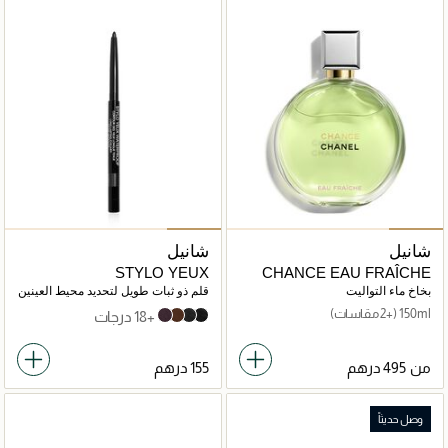
شانيل
شانيل
STYLO YEUX
CHANCE EAU FRAÎCHE
WATERPROOF
Eau de Toilette Vaporisateur
بخاخ ماء التواليت
قلم ذو ثبات طويل لتحديد محيط العينين
150ml
(+2 مقاسات)
+18 درجات
83 CASSIS
20 ESPRESSO
10 ÉBÈNE
88 NOIR INTENSE
من
وصل حديثاً