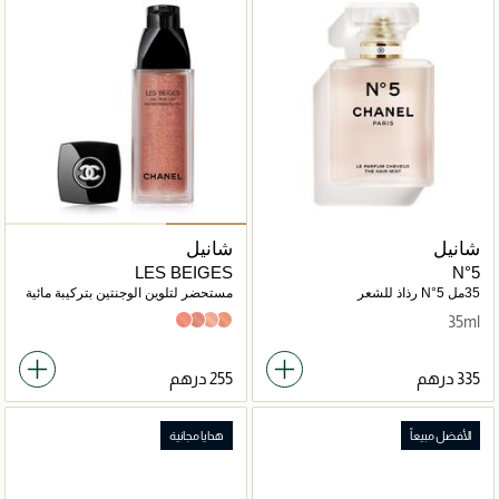
شانيل
شانيل
LES BEIGES
N°5
35مل N°5 رذاذ للشعر
مستحضر لتلوين الوجنتين بتركيبة مائية
35ml
Intense Coral
Warm Pink
Light Pink
Light Peach
الأفضل مبيعاً
هدايا مجانية