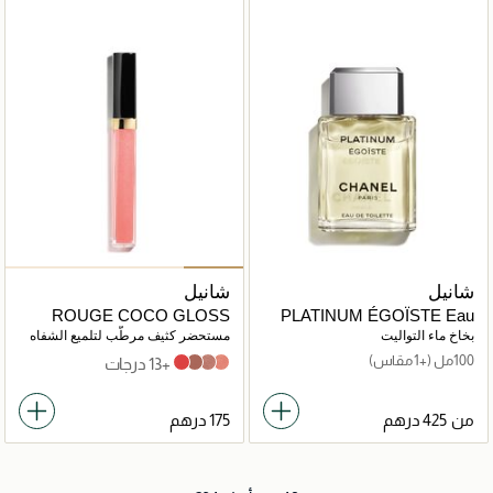
شانيل
شانيل
ROUGE COCO GLOSS
PLATINUM ÉGOÏSTE Eau
de Toilette Vaporisateur
بخاخ ماء التواليت
مستحضر كثيف مرطّب لتلميع الشفاه
100مل
(+1 مقاس)
+13 درجات
748 nectar
716 caramel
722 noce moscata
166 physical
من