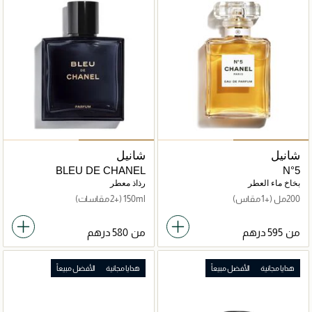
شانيل
شانيل
BLEU DE CHANEL
N°5
بخاخ ماء العطر
رذاذ معطر
200مل
(+1 مقاس)
150ml
(+2 مقاسات)
من
من
هدايا مجانية
الأفضل مبيعاً
هدايا مجانية
الأفضل مبيعاً