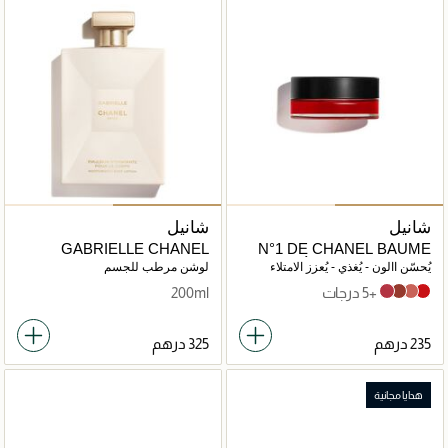
شانيل
شانيل
GABRIELLE CHANEL
N°1 DE CHANEL BAUME
LÈVRES ET JOUES
يُحسّن االون - يُغذي - يُعزز الامتلاء
لوشن مرطب للجسم
+5 درجات
200ml
Lively Rosewood
Vital Beige
Healthy Pink
Red Camellia
هدايا مجانية