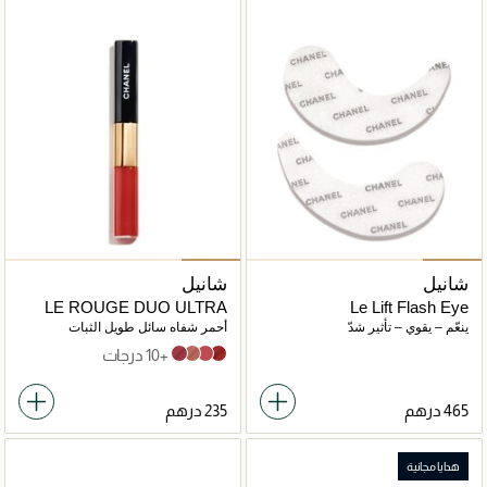
شانيل
شانيل
LE ROUGE DUO ULTRA
Le Lift Flash Eye
TENUE
ينعّم – يقوي – تأثير شدّ
أحمر شفاه سائل طويل الثبات
+10 درجات
156 Dance
148 Feel
144 Move
152 Shake
هدايا مجانية