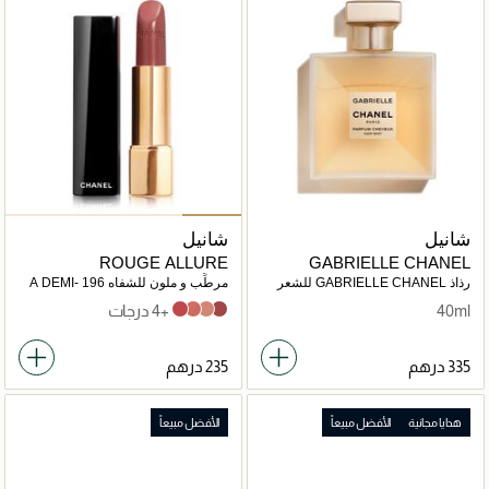
شانيل
شانيل
ROUGE ALLURE
GABRIELLE CHANEL
رذاذ GABRIELLE CHANEL للشعر
مرطِّب و ملون للشفاه 196 A DEMI-
MOT 3.5G
40ml
+4 درجات
À DEMI-MOT
NUANCE
INATTENDU
ILLUSION
هدايا مجانية
الأفضل مبيعاً
الأفضل مبيعاً