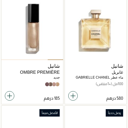
شانيل
شانيل
غابريل
OMBRE PREMIÈRE
LAQUE
ماء عطر GABRIELLE CHANEL
جديد
مستحضر سائل لتظيل الجفون طويل
100مل
(+1 مقاس)
32 vastness
28 desert wind
26 quartz rose
22 rayon
الثبات
وصل حديثاً
الأفضل مبيعاً