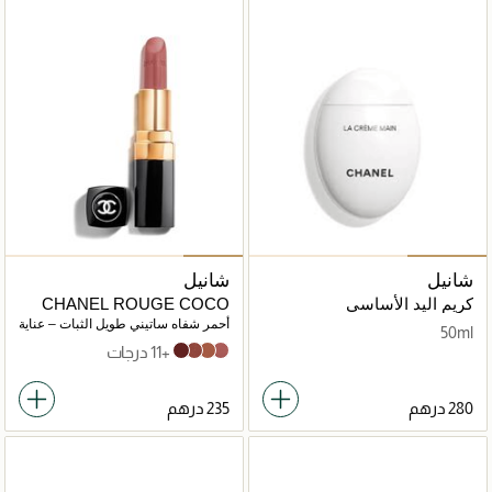
شانيل
شانيل
كريم اليد الأساسي
CHANEL ROUGE COCO
أحمر شفاه ساتيني طويل الثبات – عناية
50ml
مرطبة ومنعمة للشفاه
+11 درجات
LOS ANGELES
MADEMOISELLE
PARIS 1ER
DEAUVILLE