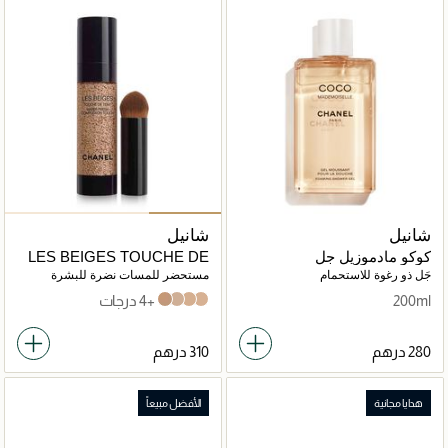
شانيل
شانيل
كوكو مادموزيل جل
LES BEIGES TOUCHE DE
استحمام200مل
TEINT
جَل ذو رغوة للاستحمام
مستحضر للمسات نضرة للبشرة
بقطرات ميكروية بأصباغ.
200ml
+4 درجات
B40
B30
B20
B10
يُعزز التجانس - ينير - يُرطب.
إشراقة صحية طبيعية، يمكن زيادة
كثافتها.
هدايا مجانية
الأفضل مبيعاً