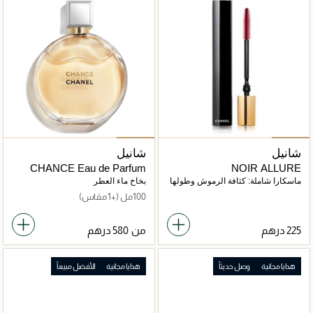
شانيل
شانيل
CHANCE Eau de Parfum
NOIR ALLURE
Vaporisateur
ماسكارا شاملة: كثافة الرموش وطولها
بخاخ ماء العطر
وتجعدها وتحديدها
100مل
(+1 مقاس)
من
هدايا مجانية
وصل حديثاً
هدايا مجانية
الأفضل مبيعاً