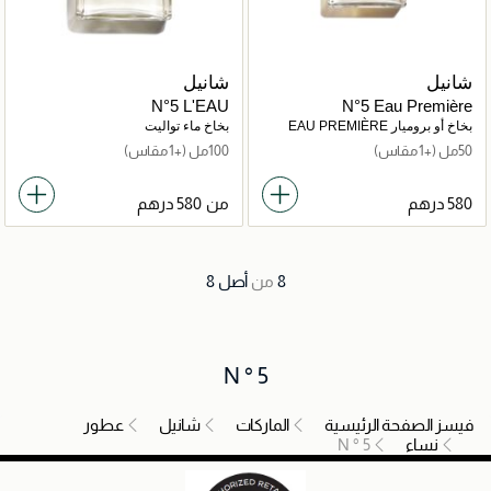
شانيل
شانيل
N°5 L'EAU
N°5 Eau Première
بخاخ أو بروميار EAU PREMIÈRE
بخاخ ماء تواليت
50مل
(+1 مقاس)
100مل
(+1 مقاس)
من
8
من
أصل
8
N ° 5
فيسز الصفحة الرئيسية
الماركات
شانيل
عطور
نساء
N ° 5