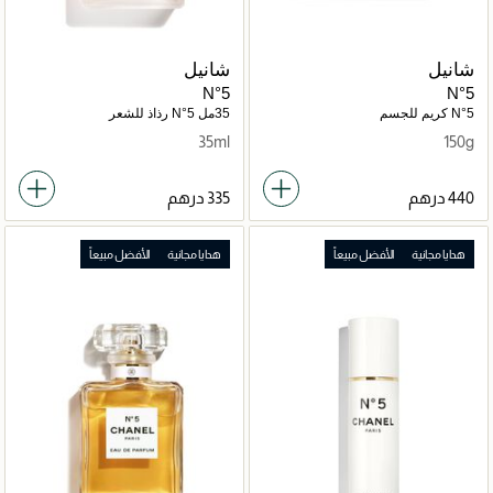
شانيل
شانيل
N°5
N°5
N°5 كريم للجسم
35مل N°5 رذاذ للشعر
35ml
150g
هدايا مجانية
الأفضل مبيعاً
هدايا مجانية
الأفضل مبيعاً