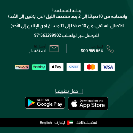
ميك اب فور ايفر
منصّة شبكة الشركاء
العناية بالشعر
التوصيل
كلارنس
انضموا لفيسز
بحاجة للمساعدة؟
الإرجاع
واتساب: من 10 صباحًا إلى 2 بعد منتصف الليل (من الإثنين إلى الأحد)
برنامج الولاء ميوز
تتبع طلبك
الاتصال الهاتفي: من 10 صباحًا إلى 11 مساءً (من الإثنين إلى الأحد)
الشروط و الأحكام
محدد المتاجر
سياسة الخصوصية
للتواصل عبر الواتساب
971563299902
اتصل بنا:
أرسل لنا:
800 965 664
استفسار
حمل تطبيقنا
تفضيلات اللغة:
الإمارات
English