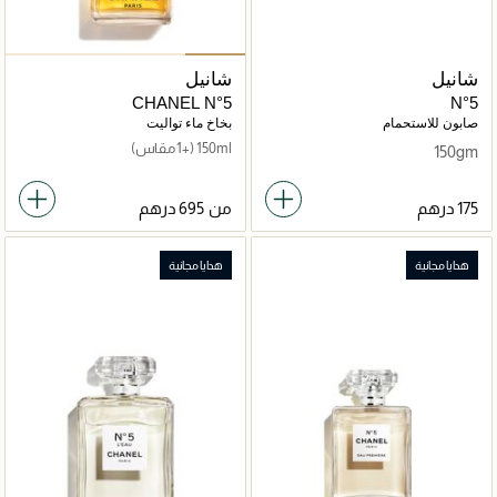
شانيل
شانيل
CHANEL N°5
N°5
صابون للاستحمام
بخاخ ماء تواليت
150ml
(+1 مقاس)
150gm
من
هدايا مجانية
هدايا مجانية