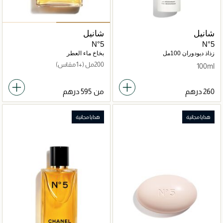
شانيل
شانيل
N°5
N°5
زذاذ ديودوران 100مل
بخاخ ماء العطر
200مل
(+1 مقاس)
100ml
من
هدايا مجانية
هدايا مجانية