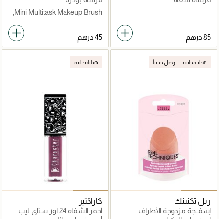
Mini Multitask Makeup Brush,
هدايا مجانية
وصل حديثاً
هدايا مجانية
ريل تكنينك
كاراكتير
إسفنجة مزدوجة الأطراف
أحمر الشفاه 24 اور ستاي ليب
غلوس