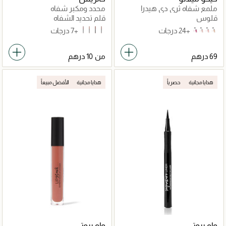
ملمع شفاه ثري دي هيدرا
محدد ومكبر شفاه
قلوس
قلم تحديد الشفاه
+24 درجات
+7 درجات
060 Cheers To Life
010 Understated Chic
100 Go All-Out
040 Starring Role
10
06
04
02 Natural Beige
من
هدايا مجانية
حصرياً
هدايا مجانية
الأفضل مبيعاً
واو بيوتي
واو بيوتي