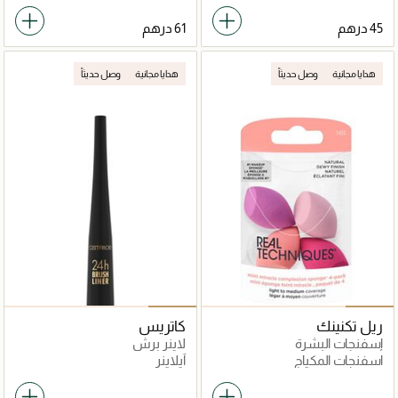
هدايا مجانية
وصل حديثاً
هدايا مجانية
وصل حديثاً
ريل تكنينك
كاتريس
إسفنجات البشرة
لاينر برش
اسفنجات المكياج
آيلاينر