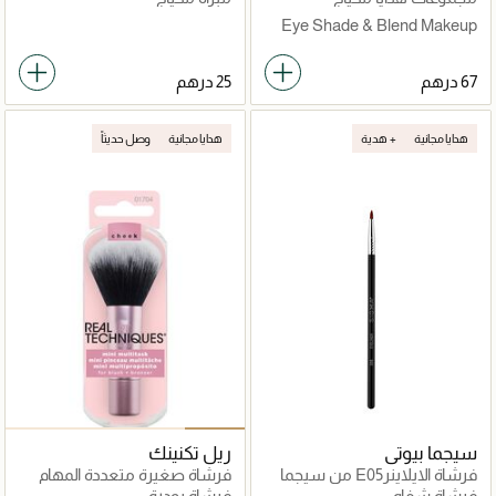
Eye Shade & Blend Makeup
Brush Trio, For Eyeshadow &
Liner
هدايا مجانية
هدية +
هدايا مجانية
وصل حديثاً
سيجما بيوتي
ريل تكنينك
فرشاة الايلاينرE05 من سيجما
فرشاة صغيرة متعددة المهام
بيوتي
فرشاة شفاه
فرشاة بودرة