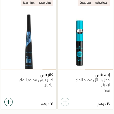
هدايا مجانية
وصل حديثاً
هدايا مجانية
وصل حديثاً
إيسينس
كاتريس
كحل سائل مضاد للماء
لاينر برش مقاوم للماء
آيلاينر
آيلاينر
3ml