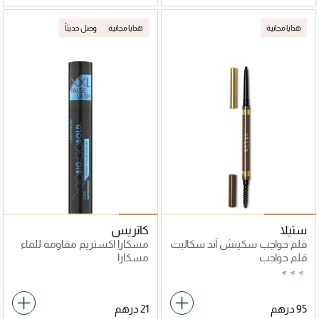
هدايا مجانية
هدايا مجانية
وصل حديثاً
ستيلا
كاتريس
قلم حواجب سكيتش آند سكالبت
مسكارا اكستريم مقاومة للماء
جو بيج جو بولد
قلم حواجب
مسكارا
Medium
Dark
Light