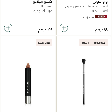
واو بيوتي
كيكو ميلانو
أحمر شفاه مات مادنس يدوم
فيس 11
طويلاً
أحمر شفاه
فرشاة بودرة
+2 درجات
Brick Buzz
Rose Daze
Wild Wood
Red Alert
هدايا مجانية
هدية +
هدايا مجانية