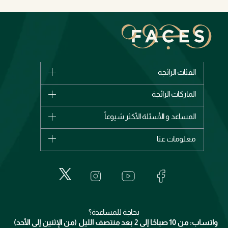
الفئات الرائجة
الماركات
الماركات الرائجة
وصل حديثاً
شانيل
المساعد و الأسئلة الأكثر شيوعاً
الأكثر مبيعاً
ديور
اشترِ بطاقة هدية
حسابك
معلومات عنا
بربري
عطور
الطلبات
إيف سان لوران
حول وجوه
المكياج
الأسئلة الأكثر شيوعاً
لانكوم
خدمات المعارض
العناية بالبشرة
الدفع
جيفنشي
تواصل معنا
للإستحمام والجسم
شارك مع أصدقائك
ميك اب فور ايفر
منصّة شبكة الشركاء
العناية بالشعر
التوصيل
كلارنس
انضموا لفيسز
بحاجة للمساعدة؟
الإرجاع
واتساب: من 10 صباحًا إلى 2 بعد منتصف الليل (من الإثنين إلى الأحد)
برنامج الولاء ميوز