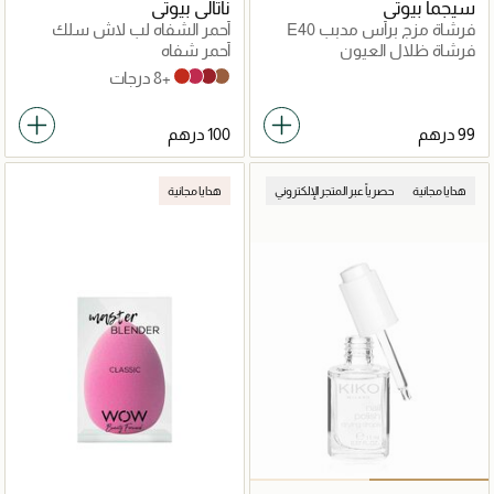
سيجما بيوتي
ناتالي بيوتي
فرشاة مزج برأس مدبب E40
أحمر الشفاه لب لاش سلك
مطفي
فرشاة ظلال العيون
أحمر شفاه
+8 درجات
Cherry Lips
Brown Sugar
Lava
2004 - Flirt
هدايا مجانية
حصرياً عبر المتجر الإلكتروني
هدايا مجانية