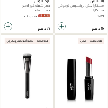
إيسينس
بارخا بيوتي
مسكارا لاش برينسيس لرموش
أحمر شفاه غير لامع
تشبه الرموش الاصطناعية
مسكارا
أحمر شفاه
12ml
+7 درجات
Saesha LIGHT AU NATURELLE NUDE
Queen BWARM EARTHY BEIGE
RV DEEP TANGY CORAL
Mika DARK PINK
هدايا مجانية
حصرياً
هدايا مجانية
حصرياً عبر المتجر الإلكتروني