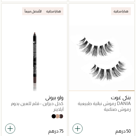
هدايا مجانية
هدايا مجانية
الأفضل مبيعاً
بنكي غوت
واو بيوتي
DANIA رموش نباتية طبيعية
كحل ديزاين - قلم للعين يدوم
طويلا
رموش صناعية
آيلاينر
Sweet Bunni
Caramel
Black