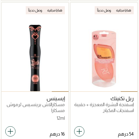
هدايا مجانية
وصل حديثاً
هدايا مجانية
وصل حديثاً
ريل تكنينك
إيسينس
إسفنجة البشرة المعجزة + حقيبة
مسكارالاش برينسيس لرموش
سفر
كثيفة
اسفنجات المكياج
مسكارا
12ml