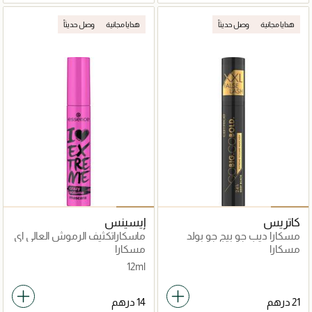
هدايا مجانية
وصل حديثاً
هدايا مجانية
وصل حديثاً
كاتريس
إيسينس
مسكارا ديب جو بيج جو بولد
ماسكاراتكثيف الرموش العالي اي
لوف اكستريم
مسكارا
مسكارا
12ml