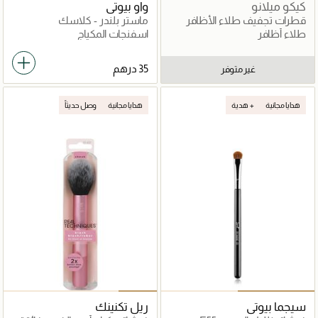
كيكو ميلانو
واو بيوتي
قطرات تجفيف طلاء الأظافر
ماستر بلندر - كلاسك
طلاء أظافر
اسفنجات المكياج
غير متوفر
هدايا مجانية
هدية +
هدايا مجانية
وصل حديثاً
سيجما بيوتي
ريل تكنينك