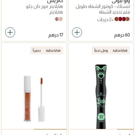
واو بيوتي
كاتريس
لبستك - كونتور الشفاه طويل
هايلايتر مور ذان جلو
الأمد
قلم تحديد الشفاه
هايلايتر
+2 درجات
040_Absolute_Blushin'_Bright
020 Supreme Rose Beam
Very Breezy
Very Intense
Very Henna
Very Chili
هدايا مجانية
وصل حديثاً
هدايا مجانية
حصرياً