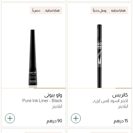
هدايا مجانية
وصل حديثاً
هدايا مجانية
حصرياً
كاتريس
واو بيوتي
لاينر اسود إتس إيزي
Pure Ink Liner - Black
آيلاينر
آيلاينر