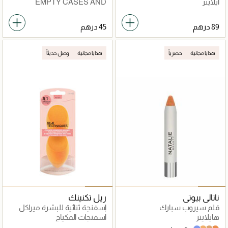
آيلاينر
EMPTY CASES AND
PALETTES
هدايا مجانية
حصرياً
هدايا مجانية
وصل حديثاً
ناتالي بيوتي
ريل تكنينك
قلم سيروب سبارك
إسفنجة ثنائية للبشرة ميراكل
هايلايتر
اسفنجات المكياج