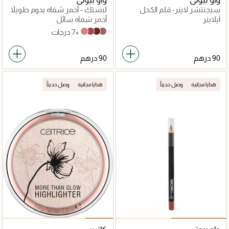
سيجنتشر لاينر- قلم الكحل
لبستك - أحمر شفاه يدوم طويلاً
آيلاينر
أحمر شفاه سائل
+7 درجات
Castana Crunch
Henna Stain
Oud Rose
Asmar Heat
هدايا مجانية
وصل حديثاً
هدايا مجانية
وصل حديثاً