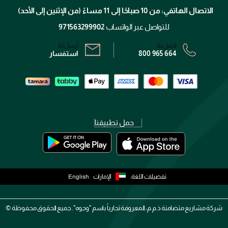
تتبع طلبك
الاتصال الهاتفي: من 10 صباحًا إلى 11 مساءً (من الإثنين إلى الأحد)
الشروط و الأحكام
محدد المتاجر
سياسة الخصوصية
للتواصل عبر الواتساب
971563299902
اتصل بنا:
أرسل لنا:
800 965 664
استفسار
حمل تطبيقنا
تفضيلات اللغة:
الإمارات
English
شركة مشاريع متضامنة ذ.م.م، المعروفة تجارياً باسم "وجوه". جميع الحقوق محفوظة ©