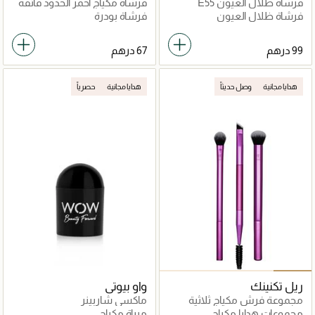
فرشاة ظلال العيون E55
فرشاة مكياج أحمر الخدود فائقة
النعومة
فرشاة ظلال العيون
فرشاة بودرة
هدايا مجانية
وصل حديثاً
هدايا مجانية
حصرياً
ريل تكنينك
واو بيوتي
مجموعة فرش مكياج ثلاثية
ماكسي شاربينر
لتظليل العيون ومزجها
مجموعات هدايا مكياج
مبراة مكياج