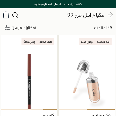
توصيل سريع على جميع الطلبات ما فوق 299 درهم
مكياج أقل من 99
49 المنتجات
(مختارات فيسز)
هدايا مجانية
وصل حديثاً
هدايا مجانية
وصل حديثاً
كيكو ميلانو
كاتريس