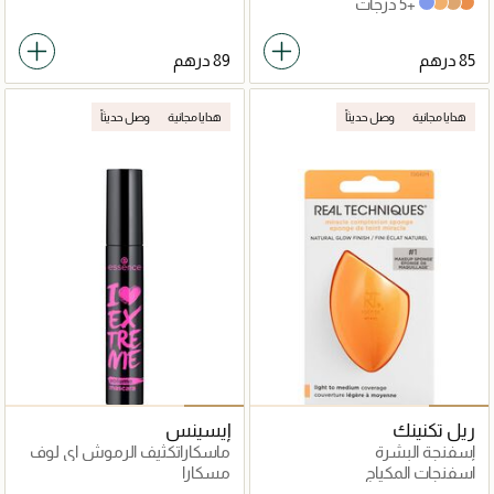
+5 درجات
Gingerbread
Blueberry
cinnamon
Caramel
هدايا مجانية
وصل حديثاً
هدايا مجانية
وصل حديثاً
ريل تكنينك
إيسينس
إسفنجة البشرة
ماسكاراتكثيف الرموش اي لوف
اكستريم
اسفنجات المكياج
مسكارا