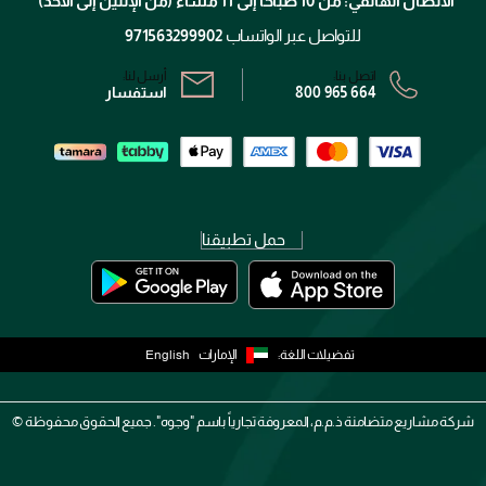
الاتصال الهاتفي: من 10 صباحًا إلى 11 مساءً (من الإثنين إلى الأحد)
الشروط و الأحكام
محدد المتاجر
سياسة الخصوصية
للتواصل عبر الواتساب
971563299902
اتصل بنا:
أرسل لنا:
800 965 664
استفسار
حمل تطبيقنا
تفضيلات اللغة:
الإمارات
English
شركة مشاريع متضامنة ذ.م.م، المعروفة تجارياً باسم "وجوه". جميع الحقوق محفوظة ©