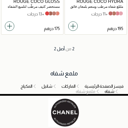
ROUGE COCO GLOSS
ROUGE COCO HYDRA
GLOSS
ملمّع شفاه مرطب ومنعم بلمعان فائق
مستحضر كثيف مرطّب لتلميع الشفاه
+11 درجات
+13 درجات
748 nectar
716 caramel
722 noce moscata
166 physical
445 Bijou
442 Accessoire
438 Charms
432 Cristal
2
من
أصل
2
ملمع شفاه
فيسز الصفحة الرئيسية
الماركات
شانيل
المكياج
شفاه
ملمع شفاه