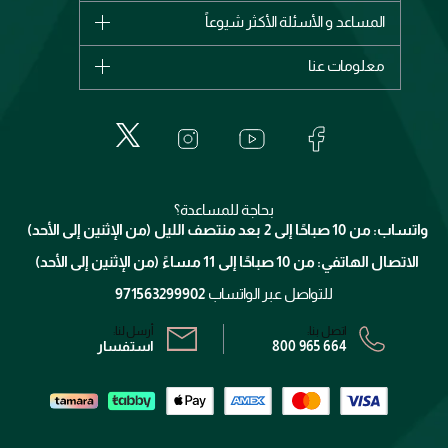
شانيل
المساعد و الأسئلة الأكثر شيوعاً
الأكثر مبيعاً
ديور
اشترِ بطاقة هدية
حسابك
معلومات عنا
بربري
عطور
الطلبات
إيف سان لوران
حول وجوه
المكياج
الأسئلة الأكثر شيوعاً
لانكوم
خدمات المعارض
العناية بالبشرة
الدفع
جيفنشي
تواصل معنا
للإستحمام والجسم
شارك مع أصدقائك
ميك اب فور ايفر
منصّة شبكة الشركاء
العناية بالشعر
التوصيل
كلارنس
انضموا لفيسز
بحاجة للمساعدة؟
الإرجاع
واتساب: من 10 صباحًا إلى 2 بعد منتصف الليل (من الإثنين إلى الأحد)
برنامج الولاء ميوز
تتبع طلبك
الاتصال الهاتفي: من 10 صباحًا إلى 11 مساءً (من الإثنين إلى الأحد)
الشروط و الأحكام
محدد المتاجر
سياسة الخصوصية
للتواصل عبر الواتساب
971563299902
اتصل بنا:
أرسل لنا:
800 965 664
استفسار