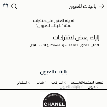
باليتات للعيون
لم يتم العثور على منتجات
لفئة "باليتات للعيون"
إليك بعض الاقتراحات:
المكياج
العطور
العناية بالبشرة
الاستحمام و الجسم
الرجال
باليتات للعيون
فيسز الصفحة الرئيسية
الماركات
شانيل
المكياج
عيون
باليتات للعيون