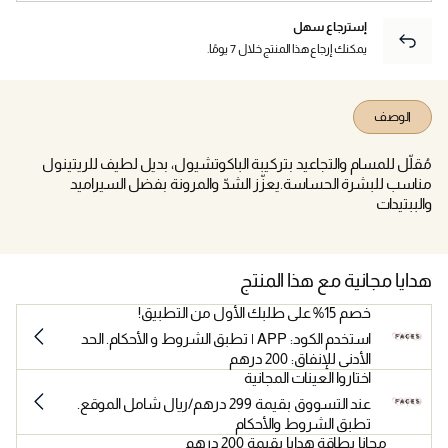
إسترجاع سهل
يمكنك إرجاع هذا المنتج خلال 7 يومًا.
الوصف
مُقلّل للمسام والتجاعيد بتركيبة الباكوتشيول، بديل لطيف للريتينول
مناسب للبشرة الحساسة.يعزّز الشدّ والمرونة بفضل السيراميد
والببتيدات
هدايا مجانية مع هذا المنتج
خصم 15% على طلبك الأول من التطبيق!
استخدم الكود: APP | تطبق الشروط و الأحكام. الحد
الأدنى للإنفاق: 200 درهم
اختاروا العينات المجانية
عند التسووق بقيمة 299 درهم/ريال شامل الموقع.
تطبق الشروط والأحكام
مجانا بطاقة هدايا بقيمة 200 درهم