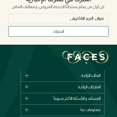
كن أول من يعلم بمنتجاتنا الجديدة، العروض، و فعاليات المتاجر.
اشترك
الفئات الرائجة
الماركات
الماركات الرائجة
وصل حديثاً
شانيل
المساعد و الأسئلة الأكثر شيوعاً
الأكثر مبيعاً
ديور
اشترِ بطاقة هدية
حسابك
معلومات عنا
بربري
عطور
الطلبات
إيف سان لوران