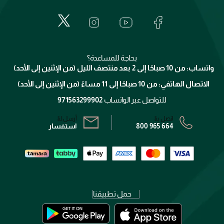
حول وجوه
المكياج
الأسئلة الأكثر شيوعاً
لانكوم
خدمات المعارض
العناية بالبشرة
الدفع
جيفنشي
تواصل معنا
للإستحمام والجسم
شارك مع أصدقائك
ميك اب فور ايفر
منصّة شبكة الشركاء
العناية بالشعر
التوصيل
كلارنس
انضموا لفيسز
بحاجة للمساعدة؟
الإرجاع
واتساب: من 10 صباحًا إلى 2 بعد منتصف الليل (من الإثنين إلى الأحد)
برنامج الولاء ميوز
تتبع طلبك
الاتصال الهاتفي: من 10 صباحًا إلى 11 مساءً (من الإثنين إلى الأحد)
الشروط و الأحكام
محدد المتاجر
سياسة الخصوصية
للتواصل عبر الواتساب
971563299902
اتصل بنا:
أرسل لنا:
800 965 664
استفسار
حمل تطبيقنا