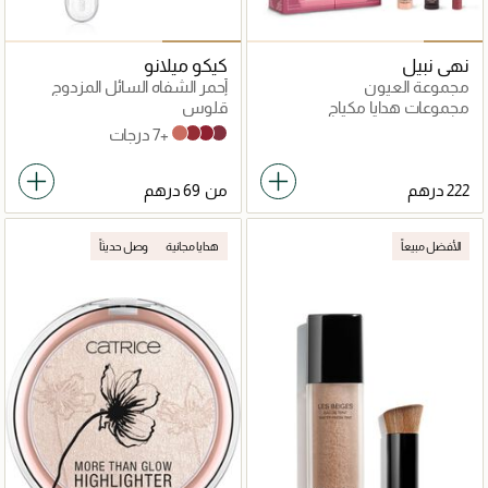
نهى نبيل
كيكو ميلانو
مجموعة العيون
أحمر الشفاه السائل المزدوج
أنليميتد دوبل تاتش
مجموعات هدايا مكياج
قلوس
+7 درجات
103 Natural Rose
107 Cherry Red
108 Satin Currant Red
104 Sangria
من
الأفضل مبيعاً
هدايا مجانية
وصل حديثاً