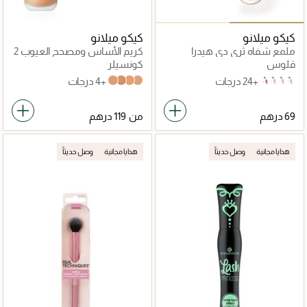
كيكو ميلانو
كيكو ميلانو
ملمع شفاه ثري دي هيدرا
كريم الأساس ومصحح العيوب 2
في 1 ذو التغطية الكاملة
قلوس
كونسيلر
+24 درجات
+4 درجات
Warm Beige 40
Warm Beige 30
Neutral 60
Neutral 40
10
06
04
02 Natural Beige
من
هدايا مجانية
وصل حديثاً
هدايا مجانية
وصل حديثاً