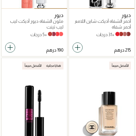
ديور
ديور
أحمر الشفاه آديكت شاين اللامع
ملون الشفاه ديور أديكت ليب
تينت
أحمر شفاه
ليب تينت
+31 درجات
+5 درجات
541 Natural Sienna
491 Natural Rosewood
451 Natural Coral
251 Natural Peach
536 Lucky
008 Dior 8
100 Nude Look
720 Icône
الأفضل مبيعاً
هدايا مجانية
الأفضل مبيعاً