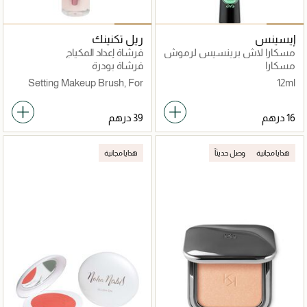
إيسينس
ريل تكنينك
مسكارا لاش برينسيس لرموش
فرشاة إعداد المكياج
تشبه الرموش الاصطناعية
مسكارا
فرشاة بودرة
Setting Makeup Brush, For
12ml
Setting Powders &
Highlighters
هدايا مجانية
وصل حديثاً
هدايا مجانية