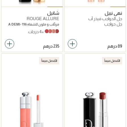
نهى نبيل
شانيل
جل الحواجب فيذر أب
ROUGE ALLURE
جل حواجب
مرطِّب و ملون للشفاه 196 A DEMI-
MOT 3.5G
+4 درجات
À DEMI-MOT
NUANCE
INATTENDU
ILLUSION
الأفضل مبيعاً
الأفضل مبيعاً