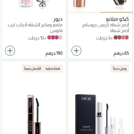
كيكو ميلانو
ديور
أحمر شفاه كريمي جوسامر
ملمع ومكبر الشفاه أديكت ليب
إيموشن
ماكسمايزر
أحمر شفاه
قلوس
+3 درجات
+10 درجات
012 Rosewood
007 Raspberry
006 Berry
001 Pink
105 Pinkish Brown
109 Amaranth
102 Pink Sand
107 Mocaccino
وصل حديثاً
هدايا مجانية
الأفضل مبيعاً