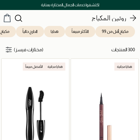
توصيل سريع على جميع الطلبات ما فوق 299 درهم
روتين المكياج
مكياج أقل من 99
الأكثر مبيعاً
هدايا
الدارج حالياً
مكياج
300 المنتجات
(مختارات فيسز)
هدايا مجانية
هدايا مجانية
الأفضل مبيعاً