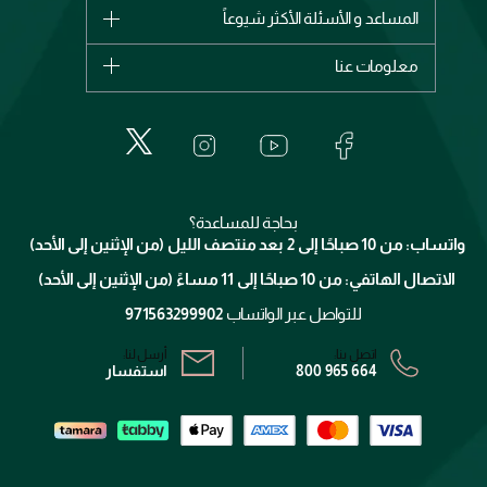
شانيل
المساعد و الأسئلة الأكثر شيوعاً
الأكثر مبيعاً
ديور
اشترِ بطاقة هدية
حسابك
معلومات عنا
بربري
عطور
الطلبات
إيف سان لوران
حول وجوه
المكياج
الأسئلة الأكثر شيوعاً
لانكوم
خدمات المعارض
العناية بالبشرة
الدفع
جيفنشي
تواصل معنا
للإستحمام والجسم
شارك مع أصدقائك
ميك اب فور ايفر
منصّة شبكة الشركاء
العناية بالشعر
التوصيل
كلارنس
انضموا لفيسز
بحاجة للمساعدة؟
الإرجاع
واتساب: من 10 صباحًا إلى 2 بعد منتصف الليل (من الإثنين إلى الأحد)
برنامج الولاء ميوز
تتبع طلبك
الاتصال الهاتفي: من 10 صباحًا إلى 11 مساءً (من الإثنين إلى الأحد)
الشروط و الأحكام
محدد المتاجر
سياسة الخصوصية
للتواصل عبر الواتساب
971563299902
اتصل بنا:
أرسل لنا:
800 965 664
استفسار