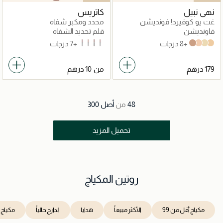
نهى نبيل
كاتريس
غت يو كوفيرد! فونديشن
محدد ومكبر شفاه
مطفي
فاونديشن
قلم تحديد الشفاه
+8 درجات
+7 درجات
060 Cheers To Life
010 Understated Chic
100 Go All-Out
040 Starring Role
W40
W30
W20
W10
من
48
من
أصل
300
تحميل المزيد
روتين المكياج
مكياج أقل من 99
الأكثر مبيعاً
هدايا
الدارج حالياً
مكياج