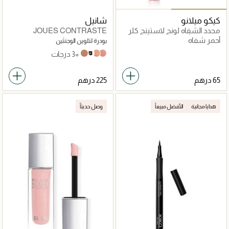
كيكو ميلانو
شانيل
محدد الشفاه لونج لاستينج كلر
JOUES CONTRASTE
يدوم طويلاً
أحمر شفاه
بودرة لتلوين الوجنتَين
+3 درجات
Foschia Rosa
608 OMBRE
82 reflex
71 malice
هدايا مجانية
الأفضل مبيعاً
وصل حديثاً