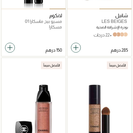
شانيل
لانكوم
LES BEIGES
مسيو بيج ماسكارا 01
مسكارا
بودرة الإشراقة الصحية
+22 درجات
b40
b30
b20
b10
الأفضل مبيعاً
الأفضل مبيعاً