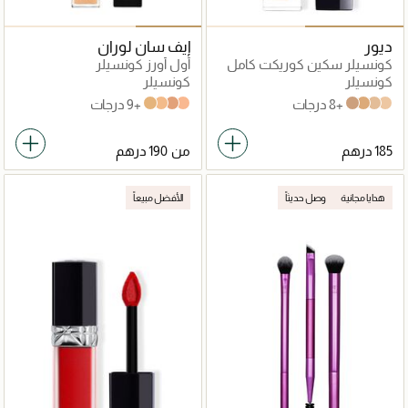
ديور
إيف سان لوران
كونسيلر سكين كوريكت كامل
أول أورز كونسيلر
التغطية
كونسيلر
كونسيلر
+8 درجات
+9 درجات
LW1
LN4
LC5
LC2
2,5 N Neutral
3 W Warm
1 W Warm
1 N Neutral
من
هدايا مجانية
وصل حديثاً
الأفضل مبيعاً