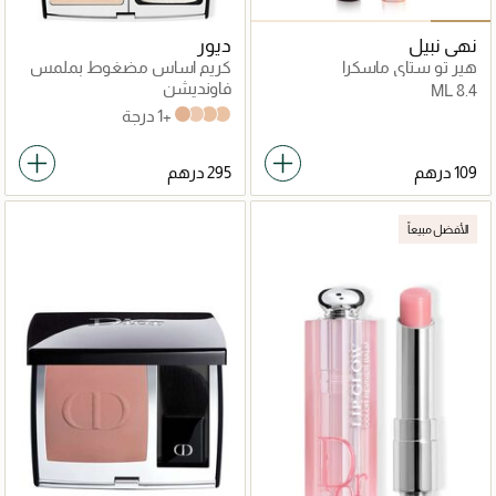
نهى نبيل
ديور
هير تو ستاي ماسكرا
كريم اساس مضغوط بملمس
مخملي
فاونديشن
8.4 ML
+1 درجة
1N Neutral
3N Neutral
2N Neutral
2.5 neutral
الأفضل مبيعاً