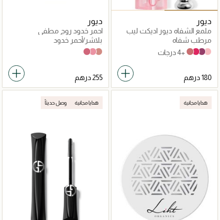
ديور
ديور
ملمع الشفاه ديور اديكت ليب
احمر خدود روج مطفي
جلو
مرطب شفاه
بلاشر/أحمر خدود
+4 درجات
962 Poison
475 Rose Caprice
100 Nude Look
012 Rosewood
007 Raspberry
006 Berry
001 Pink
هدايا مجانية
هدايا مجانية
وصل حديثاً