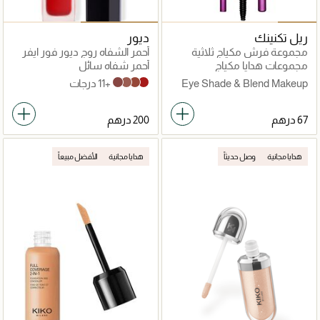
ريل تكنينك
ديور
مجموعة فرش مكياج ثلاثية
أحمر الشفاه روج ديور فور ايفر
لتظليل العيون ومزجها
ليكويد
مجموعات هدايا مكياج
أحمر شفاه سائل
Eye Shade & Blend Makeup
+11 درجات
822 Forever Unique
202 Forever Dream
626 Forever Famous
999 Forever Dior
Brush Trio, For Eyeshadow &
Liner
هدايا مجانية
وصل حديثاً
هدايا مجانية
الأفضل مبيعاً