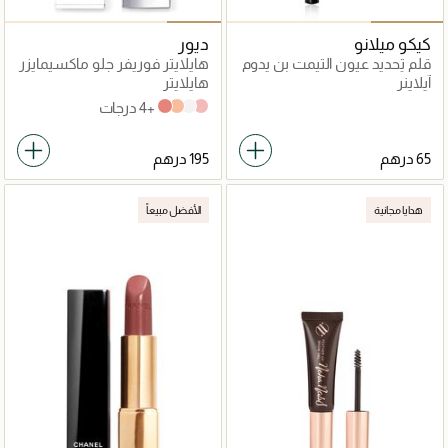
كيكو ميلانو
ديور
قلم تحديد عيون التيمت بن يدوم
هايلايتر فوريفر جلو ماكسيمايزر
طويلاً
آيلاينر
هايلايتر
+4 درجات
ROSY
PEARLY
GOLD
PINK
هدايا مجانية
الأفضل مبيعاً