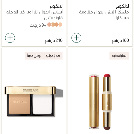
لانكوم
لانكوم
ماسكارا لاش ايدول مقاومة
أساس ايدول الترا وير كير اند جلو
للماء
مسكارا
فاونديشن
+9 درجات
220C
240W
400W
125W
هدايا مجانية
هدايا مجانية
وصل حديثاً