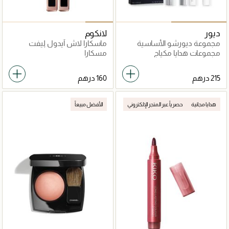
ديور
لانكوم
مجموعة ديورشو الأساسية
ماسكارا لاش آيدول ليفت
للعيون (ماسكارا وبرايمر
فولومينج الفعالة 01 أسود
مجموعات هدايا مكياج
مسكارا
للرموش)
هدايا مجانية
حصرياً عبر المتجر الإلكتروني
الأفضل مبيعاً