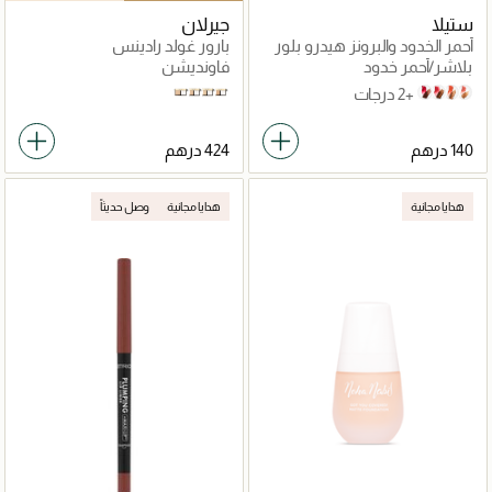
ستيلا
جيرلان
أحمر الخدود والبرونز هيدرو بلور
بارور غولد رادينس
تشيك ديو
بلاشر/أحمر خدود
فاونديشن
+2 درجات
1N
2N
0N
3N
Cranberry and Mahogany
Grapefruit and Caramel
Guava and Mocha
Papaya and Tan
هدايا مجانية
هدايا مجانية
وصل حديثاً