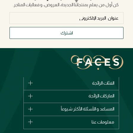
كن أول من يعلم بمنتجاتنا الجديدة، العروض، و فعاليات المتاجر.
اشترك
الفئات الرائجة
الماركات
الماركات الرائجة
وصل حديثاً
شانيل
المساعد و الأسئلة الأكثر شيوعاً
الأكثر مبيعاً
ديور
اشترِ بطاقة هدية
حسابك
معلومات عنا
بربري
عطور
الطلبات
إيف سان لوران
حول وجوه