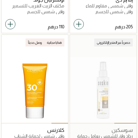
واقي شمسي مقاوم للماء
مكثف الزيت الغريب للتسمير
الغامق
واقي شمس للجسم
واقي شمس للجسم
حصرياً عبر المتجر الإلكتروني
هدايا مجانية
وصل حديثاً
سوسكين
كلارنس
رذاذ واقٍ للشمس بعامل حماية
واقي شمس لحماية الشباب