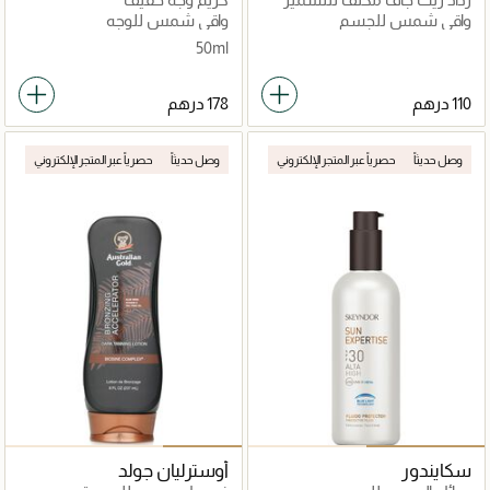
الترطيب+SPF50 غير لامع
واقي شمس للجسم
واقي شمس للوجه
50ml
وصل حديثاً
حصرياً عبر المتجر الإلكتروني
وصل حديثاً
حصرياً عبر المتجر الإلكتروني
سكايندور
أوسترليان جولد