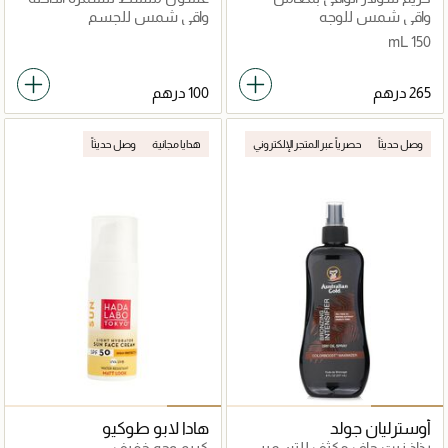
حماية SPF 53
واقي شمس للوجه
واقي شمس للجسم
150 mL
وصل حديثاً
حصرياً عبر المتجر الإلكتروني
هدايا مجانية
وصل حديثاً
أوسترليان جولد
هادا لابو طوكيو
رذاذ زيت جاف مكثف للتسمير
كريم وجه خفيف