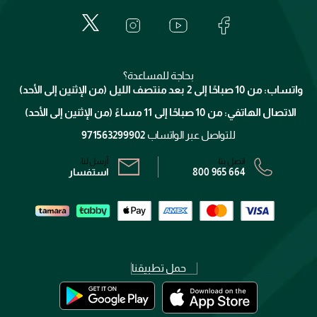
المكياج
الأسئلة الأكثر شيوعاً
لانكوم
خدمات المعارض
العناية بالبشرة
الدفع
جيفنشي
تواصل معنا
للإستحمام والجسم
شارك مع أصدقائك
ميك اب فور ايفر
منصّة شبكة الشركاء
العناية بالشعر
التوصيل
كلارنس
انضموا لفيسز
بحاجة للمساعدة؟
الإرجاع
واتساب: من 10 صباحًا إلى 2 بعد منتصف الليل (من الإثنين إلى الأحد)
برنامج الولاء ميوز
تتبع طلبك
الاتصال الهاتفي: من 10 صباحًا إلى 11 مساءً (من الإثنين إلى الأحد)
الشروط و الأحكام
محدد المتاجر
سياسة الخصوصية
للتواصل عبر الواتساب
971563299902
اتصل بنا:
أرسل لنا:
800 965 664
استفسار
حمل تطبيقنا