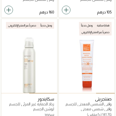
هدايا مجانية
وصل حديثاً
وصل حديثاً
حصرياً عبر المتجر الإلكتروني
حصرياً عبر المتجر الإلكتروني
صنتجريتي
سكايندور
واقي الشمس المعدني للجسم
رذاذ الحماية غير المرئي للجسم
خالٍ من العطور– حماية واسعة
سن إكسبيرتايز بعامل حماية من
واقي شمس معدني
لوشن الجسم
الطيف SPF 30
الشمس SPF50
141.7G
(+1 مقاس)
200ml