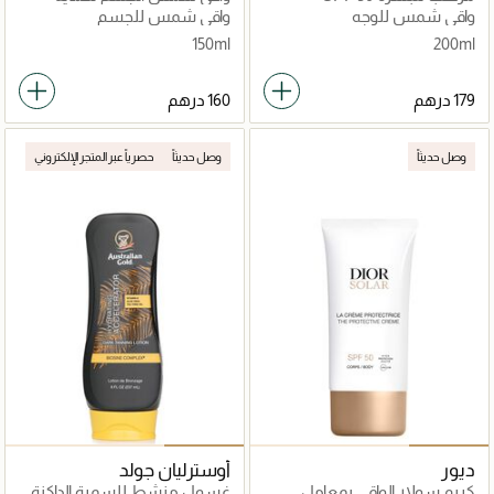
الشباب SPF50+
واقي شمس للوجه
واقي شمس للجسم
150ml
200ml
وصل حديثاً
وصل حديثاً
حصرياً عبر المتجر الإلكتروني
ديور
أوسترليان جولد
كريم سولار الواقي بمعامل
غسول منشط للسمرة الداكنة