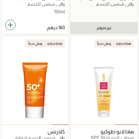
SPF30
50+
واقي شمس للجسم
واقي شمس للجسم
150ml
غير متوفر
هدايا مجانية
وصل حديثاً
هدايا مجانية
وصل حديثاً
هادا لابو طوكيو
كلارنس
مرطب للبشرة SPF 50
واقي شمس الجسم لحماية