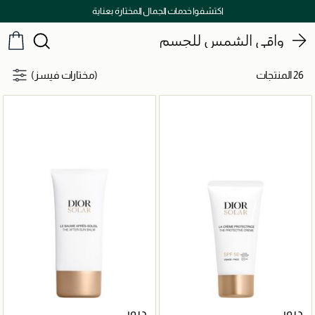
اكتشفوا خدمات الجمال المختارة بعناية
واقي الشمس للجسم
26 المنتجات
(مختارات فيسز)
ديور
ديور