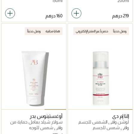
150ml
200ml
وصل حديثاً
حصرياً عبر المتجر الإلكتروني
هدايا مجانية
وصل حديثاً
إلتا إم دي
أوغستينوس بدر
لوشن واقي الشمس للجسم
سولار شيلد بعامل حماية من
الكامل
الشمس SPF 50
واقي شمس للجسم
واقي شمس للوجه