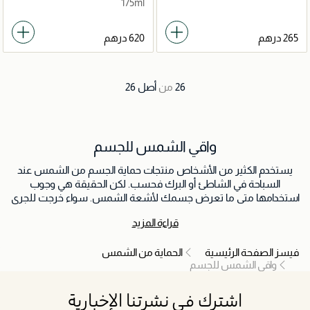
175ml
26
من
أصل
26
واقي الشمس للجسم
يستخدم الكثير من الأشخاص منتجات حماية الجسم من الشمس عند
السباحة في الشاطئ أو البرك فحسب. لكن الحقيقة هي وجوب
استخدامها متى ما تعرض جسمك لأشعة الشمس. سواء خرجت للجري
أو المشس في الحديقة أو توصيل الأطفال من المدرسة، عليك حماية
قراءة المزيد
نفسك.
فيسز الصفحة الرئيسية
الحماية من الشمس
واقي الشمس للجسم
اشترك في نشرتنا الإخبارية