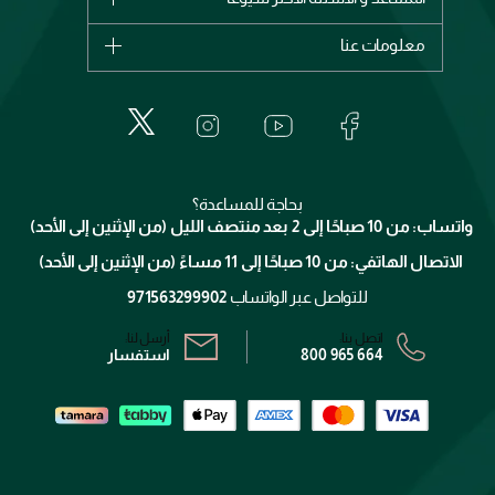
ديور
اشترِ بطاقة هدية
حسابك
معلومات عنا
بربري
عطور
الطلبات
إيف سان لوران
حول وجوه
المكياج
الأسئلة الأكثر شيوعاً
لانكوم
خدمات المعارض
العناية بالبشرة
الدفع
جيفنشي
تواصل معنا
للإستحمام والجسم
شارك مع أصدقائك
ميك اب فور ايفر
منصّة شبكة الشركاء
العناية بالشعر
التوصيل
كلارنس
انضموا لفيسز
بحاجة للمساعدة؟
الإرجاع
واتساب: من 10 صباحًا إلى 2 بعد منتصف الليل (من الإثنين إلى الأحد)
برنامج الولاء ميوز
تتبع طلبك
الاتصال الهاتفي: من 10 صباحًا إلى 11 مساءً (من الإثنين إلى الأحد)
الشروط و الأحكام
محدد المتاجر
سياسة الخصوصية
للتواصل عبر الواتساب
971563299902
اتصل بنا:
أرسل لنا:
800 965 664
استفسار