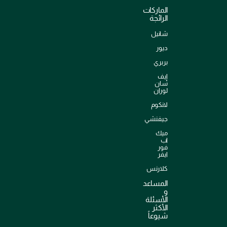
الماركات
الرائجة
شانيل
ديور
بربري
إيف
سان
لوران
لانكوم
جيفنشي
ميك
اب
فور
ايفر
كلارنس
المساعد
و
الأسئلة
الأكثر
شيوعاً