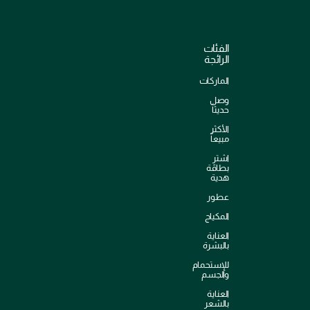
الفئات
الرائجة
الماركات
وصل
حديثاً
الأكثر
مبيعاً
اشترِ
بطاقة
هدية
عطور
المكياج
العناية
بالبشرة
للإستحمام
والجسم
العناية
بالشعر