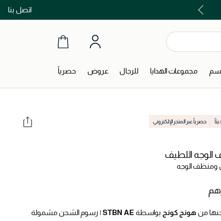
اتصل بنا
اشتري الآن و ادفع لاحقاً مع تابي و تمارا!
جسم
مجموعات الهدايا
للرجال
عروض
حصرياً
اً
حصرياً عبر المتجر الإلكتروني
الوجه اللطيف
ومنظف الوجه
نها من
هونج كونج
بواسطة
STBN AE
|
رسوم الشحن مشمولة