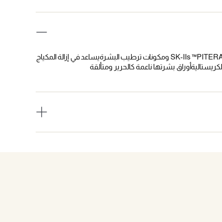
منظف وجه رغوي فائق اللطفتم تركيبه باستخدام المكون المميز ل SK-IIs ™PITERA TM ومكونات ترطيب البشرةيساعد في إزالة المكياج
ريستاليةأوراق بشرتها ناعمة كالحرير ومتألقة