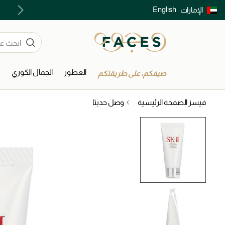
English
الإمارات
توصيل سريع على جميع الطلبات ما فوق 299 درهم
العطور
الجمال الكوري
ا
صيفكم، على طريقتكم
فيسز الصفحة الرئيسية
وصل حديثا