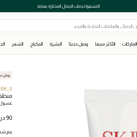
اكتشفوا خدمات الجمال المختارة بعناية
لماركات
الأكثر مبيعا
وصل حديثا
البشرة
المكياج
الشعر
ال
وصل حديث
SK_II
منظف 
غسول 
يتم شح