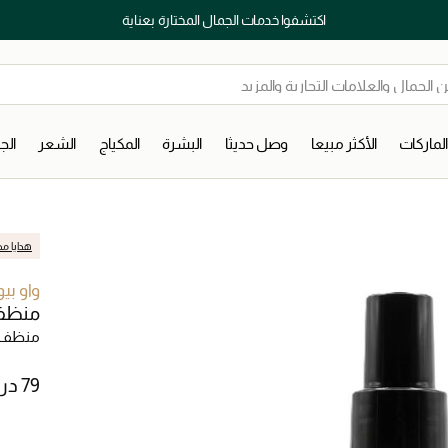
اكتشفوا خدمات الجمال المختارة بعناية
لماركات
الأكثر مبيعا
وصل حديثا
البشرة
المكياج
الشعر
ال
هدايا مج
واو بي
منظف 
منظف ف