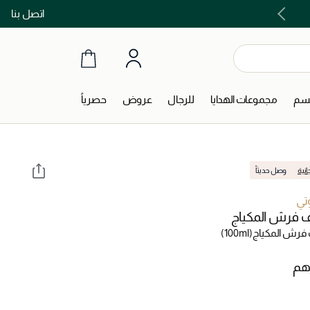
اتصل بنا
اشتري الآن و ادفع لاحقاً مع تابي و تمارا!
جسم
مجموعات الهدايا
للرجال
عروض
حصرياً
انية
وصل حديثاً
وتي
فرش المكياج
رش المكياج
(100ml)