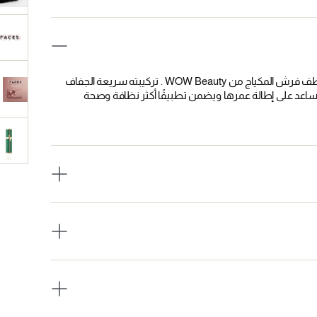
حافظي على فرش المكياج نظيفة ومنتعشة وتعمل بأفضل أداء مع منظف فرش المكياج من WOW Beauty . تركيبته سريعة الجفاف
يساعد على إطالة عمرها ويضمن تطبيقًا أكثر نظافة وصحة