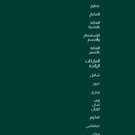
عطور
المكياج
العناية
بالبشرة
للإستحمام
والجسم
العناية
بالشعر
الماركات
الرائجة
شانيل
ديور
بربري
إيف
سان
لوران
لانكوم
جيفنشي
ميك