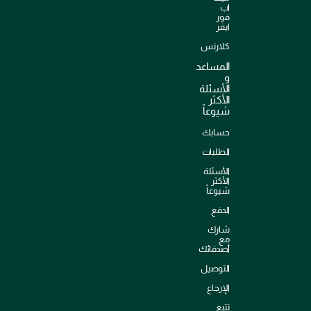
اب
فور
ايفر
كلارنس
المساعد
و
الأسئلة
الأكثر
شيوعاً
حسابك
الطلبات
الأسئلة
الأكثر
شيوعاً
الدفع
شارك
مع
أصدقائك
التوصيل
الإرجاع
تتبع