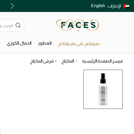
English
الإمارات
توصيل سريع على جميع الطلبات ما فوق 299 درهم
العطور
الجمال الكوري
ا
صيفكم، على طريقتكم
فيسز الصفحة الرئيسية
المكياج
فرش المكياج