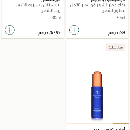
بخاخ عطر الشعر فور هير 30مل
ريزيستانس سيروم الشعر
ثيرابيست 30مل
عطور الشعر
زيت الشعر
30ml
30ml
هدايا مجانية
أوغستينوس بدر