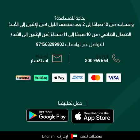
تواصل معنا
للإستحمام والجسم
شارك مع أصدقائك
ميك اب فور ايفر
منصّة شبكة الشركاء
العناية بالشعر
التوصيل
كلارنس
انضموا لفيسز
بحاجة للمساعدة؟
الإرجاع
واتساب: من 10 صباحًا إلى 2 بعد منتصف الليل (من الإثنين إلى الأحد)
برنامج الولاء ميوز
تتبع طلبك
الاتصال الهاتفي: من 10 صباحًا إلى 11 مساءً (من الإثنين إلى الأحد)
الشروط و الأحكام
محدد المتاجر
سياسة الخصوصية
للتواصل عبر الواتساب
971563299902
اتصل بنا:
أرسل لنا:
800 965 664
استفسار
حمل تطبيقنا
تفضيلات اللغة:
الإمارات
English