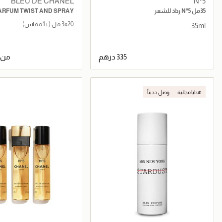
BLEU DE CHANEL
N°5
35مل N°5 رذاذ للشعر
ARFUM TWIST AND SPRAY
3x20 مل
(+1 مقاس)
35ml
من
جاري تحميل التفاصيل
جاري تحميل التف
هدايا مجانية
وصل حديثاً