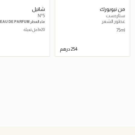
من نيويورك
شانيل
ستاردست
N°5
عطور الشعر
م
اليد
75ml
3x20مل تعبئة
جاري تحميل التفاصيل
جاري تحميل التف