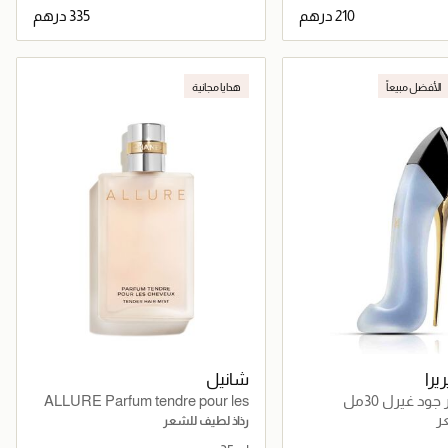
جاري تحميل التفاصيل
جاري تحميل التفاصيل
الأفضل مبيعاً
هدايا مجانية
يرا
شانيل
د غيرل 30مل
ALLURE Parfum tendre pour les
cheveux
ر
رذاذ لطيف للشعر