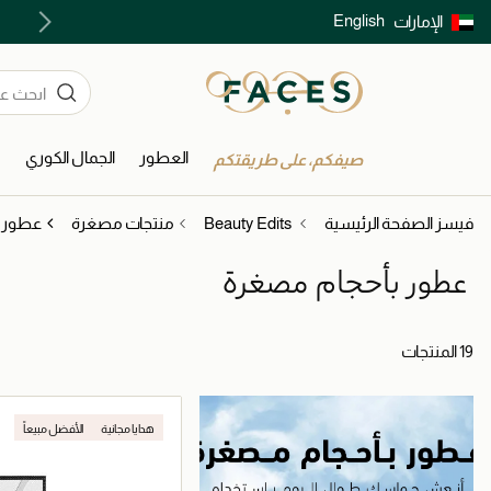
English
الإمارات
توصيل سريع على جميع الطلبات ما فوق 299 درهم
العطور
الجمال الكوري
ا
صيفكم، على طريقتكم
فيسز الصفحة الرئيسية
Beauty Edits
منتجات مصغرة
عطور ب
عطور بأحجام مصغرة
19 المنتجات
هدايا مجانية
الأفضل مبيعاً