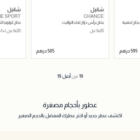
شانيل
شانيل
E SPORT
CHANCE
اء العطر EAU DE PARFUM بخاخ لحقيبة
بخاخ برأس دوّار لماء التواليت
بخاخ كولونيا ل
3x20 مل
3x20 مل
(+1 مقاس)
اصيل
جاري تحميل التفاصيل
19
من
أصل
19
عطور بأحجام مصغرة
اكتشف عطر جديد أو اختر عطرك المفضل بالحجم الصغير