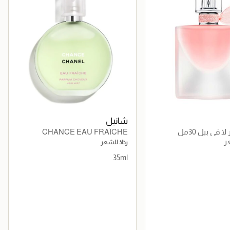
شانيل
في بيل 30مل
CHANCE EAU FRAÎCHE
ر
رذاذ للشعر
35ml