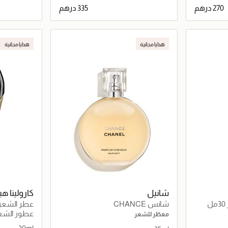
اصيل
جاري تحميل التفاصيل
هدايا مجانية
هدايا مجانية
شانيل
كارولينا هير
شانس CHANCE
عطر الشعر جو
عطور الشع
معطّر للشعر