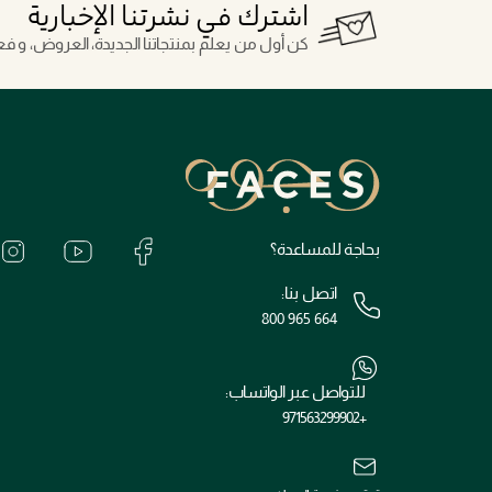
اشترك في نشرتنا الإخبارية
كن أول من يعلم بمنتجاتنا الجديدة، العروض، و فعال
بحاجة للمساعدة؟
اتصل بنا:
800 965 664
للتواصل عبر الواتساب:
+971563299902