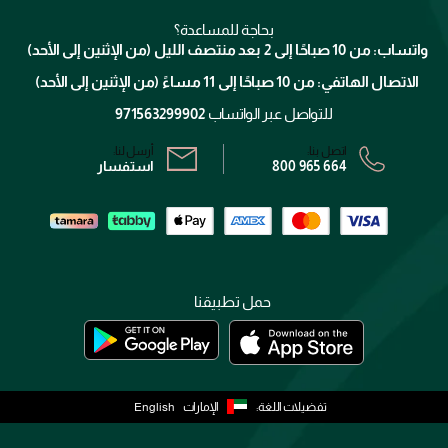
منصّة شبكة الشركاء
العناية بالشعر
التوصيل
كلارنس
انضموا لفيسز
بحاجة للمساعدة؟
الإرجاع
واتساب: من 10 صباحًا إلى 2 بعد منتصف الليل (من الإثنين إلى الأحد)
برنامج الولاء ميوز
تتبع طلبك
الاتصال الهاتفي: من 10 صباحًا إلى 11 مساءً (من الإثنين إلى الأحد)
الشروط و الأحكام
محدد المتاجر
سياسة الخصوصية
للتواصل عبر الواتساب
971563299902
اتصل بنا:
أرسل لنا:
800 965 664
استفسار
حمل تطبيقنا
تفضيلات اللغة:
الإمارات
English