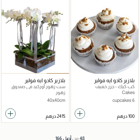
بلازير كادو ايه فولير
بلازير كادو ايه فولير
كب كيك - جزر خفيف
ست زهور أوركيد في صندوق
فاخر من الأكريليك
Cakes
زهور
40x40cm
6 cupcakes
48
من
أصل
166