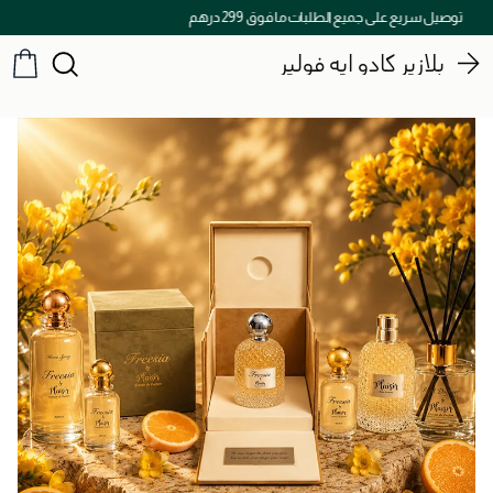
توصيل سريع على جميع الطلبات ما فوق 299 درهم
بلازير كادو ايه فولير