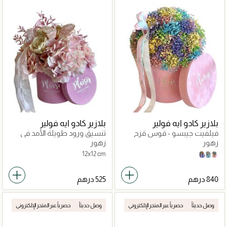
بلازير كادو ايه فولير
بلازير كادو ايه فولير
فيلفيت جيبسو - قوس قزح
تنسيق ورود طويلة الأمد في
كبير
مخمل صغير
زهور
زهور
12x12 cm
Sky Blue
Lilac
Pink
وصل حديثاً
حصرياً عبر المتجر الإلكتروني
وصل حديثاً
حصرياً عبر المتجر الإلكتروني