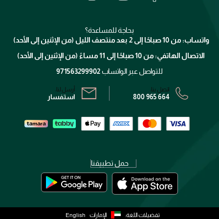
جيفنشي
تواصل معنا
للإستحمام والجسم
شارك مع أصدقائك
ميك اب فور ايفر
منصّة شبكة الشركاء
العناية بالشعر
التوصيل
كلارنس
انضموا لفيسز
بحاجة للمساعدة؟
الإرجاع
واتساب: من 10 صباحًا إلى 2 بعد منتصف الليل (من الإثنين إلى الأحد)
برنامج الولاء ميوز
تتبع طلبك
الاتصال الهاتفي: من 10 صباحًا إلى 11 مساءً (من الإثنين إلى الأحد)
الشروط و الأحكام
محدد المتاجر
سياسة الخصوصية
للتواصل عبر الواتساب
971563299902
اتصل بنا:
أرسل لنا:
800 965 664
استفسار
حمل تطبيقنا
تفضيلات اللغة:
الإمارات
English