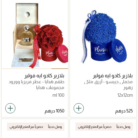
بلازير كادو ايه فولير
بلازير كادو ايه فولير
مخملي جيبسو - أزرق ملكي
طقم هدايا - عطر فريزيا وورود
حمراء طازجة
زهور
مجموعات هدايا
100 ml
12x12cm
وصل حديثاً
حصرياً عبر المتجر الإلكتروني
وصل حديثاً
حصرياً عبر المتجر الإلكتروني