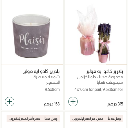
بلازير كادو ايه فولير
بلازير كادو ايه فولير
مجموعة هدايا - دلو الخزامى
شمعة معطرة
وشمعة
مجموعات هدايا
الشموع
9.5x8cm
4x10cm for pail, 9.5x8cm for
candle
وصل حديثاً
حصرياً عبر المتجر الإلكتروني
وصل حديثاً
حصرياً عبر المتجر الإلكتروني