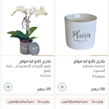
بلازير كادو ايه فولير
بلازير كادو ايه فولير
شمعة معطرة
زهور الأوركيد الصغيرة في علبة
مخملية
الشموع
زهور
12x12cm
9.5x8cm
وصل حديثاً
حصرياً عبر المتجر الإلكتروني
وصل حديثاً
حصرياً عبر المتجر الإلكتروني