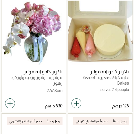
بلازير كادو ايه فولير
بلازير كادو ايه فولير
علبة كيك صغيرة - اصنعها
مزهرية - زهور وردية وأوركيد
بنفسك
في بابليشس
Cakes
زهور
serves 2-4 people
27x18cm
وصل حديثاً
حصرياً عبر المتجر الإلكتروني
وصل حديثاً
حصرياً عبر المتجر الإلكتروني