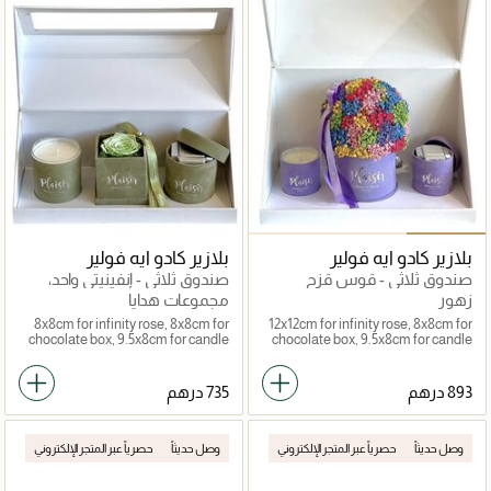
بلازير كادو ايه فولير
بلازير كادو ايه فولير
صندوق ثلاثي - قوس قزح
صندوق ثلاثي - إنفينيتي واحد،
جيبسو، شوكولاتة، شمعة
شوكولاتة، شمعة
زهور
مجموعات هدايا
8x8cm for infinity rose, 8x8cm for
12x12cm for infinity rose, 8x8cm for
chocolate box, 9.5x8cm for candle
chocolate box, 9.5x8cm for candle
وصل حديثاً
حصرياً عبر المتجر الإلكتروني
وصل حديثاً
حصرياً عبر المتجر الإلكتروني