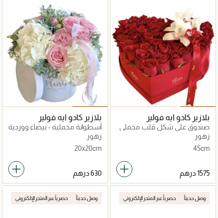
بلازير كادو ايه فولير
بلازير كادو ايه فولير
صندوق على شكل قلب مخملي
أسطوانة مخملية - بيضاء ووردية
- ورود حمراء
جميلة
زهور
زهور
20x20cm
45cm
وصل حديثاً
حصرياً عبر المتجر الإلكتروني
وصل حديثاً
حصرياً عبر المتجر الإلكتروني