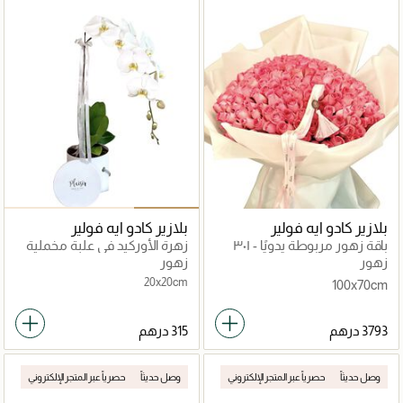
بلازير كادو ايه فولير
بلازير كادو ايه فولير
باقة زهور مربوطة يدويًا - ٣٠١
زهرة الأوركيد في علبة مخملية
وردة وردية
زهور
زهور
20x20cm
100x70cm
وصل حديثاً
حصرياً عبر المتجر الإلكتروني
وصل حديثاً
حصرياً عبر المتجر الإلكتروني