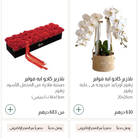
بلازير كادو ايه فولير
بلازير كادو ايه فولير
زهور أوركيد مزدوجة في علبة
صينية فاخرة من المخمل الأسود
مخملية
مزينة بالورود الحمراء
زهور
زهور
20x20cm
46x13cm
(+1 مقاس)
من
وصل حديثاً
حصرياً عبر المتجر الإلكتروني
وصل حديثاً
حصرياً عبر المتجر الإلكتروني