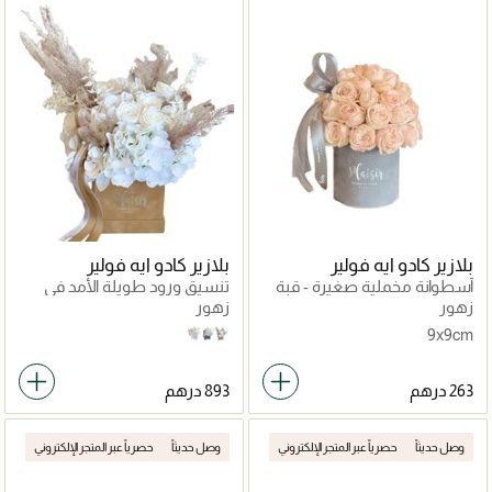
بلازير كادو ايه فولير
بلازير كادو ايه فولير
أسطوانة مخملية صغيرة - قبة
تنسيق ورود طويلة الأمد في
وردية خوخية
مخمل مربع
زهور
زهور
9x9cm
White
Grey
Tan
وصل حديثاً
حصرياً عبر المتجر الإلكتروني
وصل حديثاً
حصرياً عبر المتجر الإلكتروني