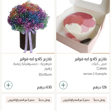
بلازير كادو ايه فولير
بلازير كادو ايه فولير
ميني كيك
مزهرية - جبسوفيليا ريفية
قوس قزح الحب
Cakes
زهور
serves 2-4 people
30x16cm
وصل حديثاً
حصرياً عبر المتجر الإلكتروني
وصل حديثاً
حصرياً عبر المتجر الإلكتروني