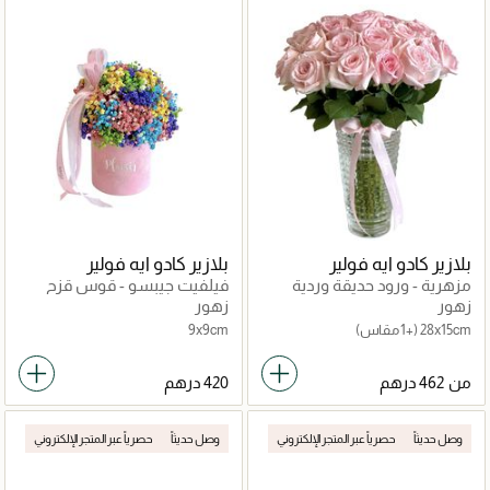
بلازير كادو ايه فولير
بلازير كادو ايه فولير
مزهرية - ورود حديقة وردية
فيلفيت جيبسو - قوس قزح
كبيرة كريس كت
صغير
زهور
زهور
28x15cm
(+1 مقاس)
9x9cm
من
وصل حديثاً
حصرياً عبر المتجر الإلكتروني
وصل حديثاً
حصرياً عبر المتجر الإلكتروني