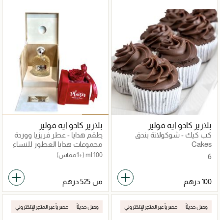
بلازير كادو ايه فولير
بلازير كادو ايه فولير
كب كيك - شوكولاتة بندق
طقم هدايا - عطر فريزيا ووردة
أبدية مفردة
Cakes
مجموعات هدايا العطور للنساء
100 ml
(+1 مقاس)
6
من
وصل حديثاً
حصرياً عبر المتجر الإلكتروني
وصل حديثاً
حصرياً عبر المتجر الإلكتروني