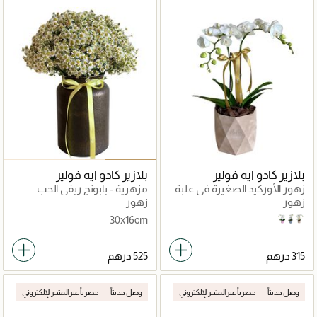
بلازير كادو ايه فولير
بلازير كادو ايه فولير
زهور الأوركيد الصغيرة في علبة
مزهرية - بابونج ريفي الحب
مخملية مجعدة
زهور
زهور
30x16cm
Pink
Grey
Tan
وصل حديثاً
حصرياً عبر المتجر الإلكتروني
وصل حديثاً
حصرياً عبر المتجر الإلكتروني