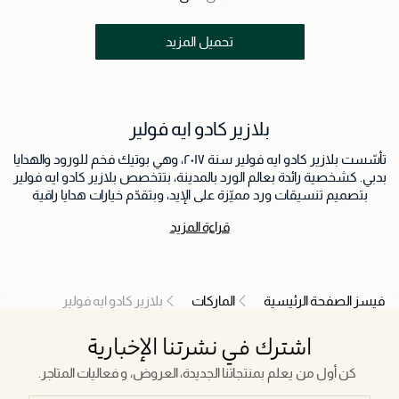
تحميل المزيد
بلازير كادو ايه فولير
تأسّست بلازير كادو ايه فولير سنة ٢٠١٧، وهي بوتيك فخم للورود والهدايا
بدبي. كشخصية رائدة بعالم الورد بالمدينة، بتتخصص بلازير كادو ايه فولير
بتصميم تنسيقات ورد مميّزة على الإيد، وبتقدّم خيارات هدايا راقية
للحظات الحياة القيّمة، أو ببساطة لتضيف ألوان وحياة ليومك، بالبيت أو
قراءة المزيد
بالشغل. رؤية بلازير كادو ايه فولير الإبداعية عم تفتح آفاق جديدة، وعم
تعيد تعريف مفهوم تصميم الورد، وعم تبتكر هدايا ما إلها مثيل بخط
العطور وروائح البيت. تم الوثوق بـ بلازير كادو ايه فولير من قِبل أرقى
الماركات العالمية مثل كارتييه، فِندي، شوبار، آي دبليو سي، ديور،
فيسز الصفحة الرئيسية
الماركات
بلازير كادو ايه فولير
ريكسوس بريميوم دبي، لامبورغيني، رولز رويس، إي جي إم سي موترز،
هاربرز بازار، وأمريكان إكسبريس وغيرهم. مجموعة العطور عند بلازير
كادو ايه فولير بتضل مميّزة وخاصة للّي ما بدّن الروائح المنتشرة
اشترك في نشرتنا الإخبارية
والاعتيادية. مجموعة العطور هي أكتر قطعة هدايا مطلوبة وناجحة عند
كن أول من يعلم بمنتجاتنا الجديدة، العروض، و فعاليات المتاجر.
البراند، وجذبت انتباه شريحة واسعة من العملاء المقتدرين بالمنطقة.
البراند فخور إنه قدر يخلق مجموعة العطور كامتداد لعمله بالورد – شي