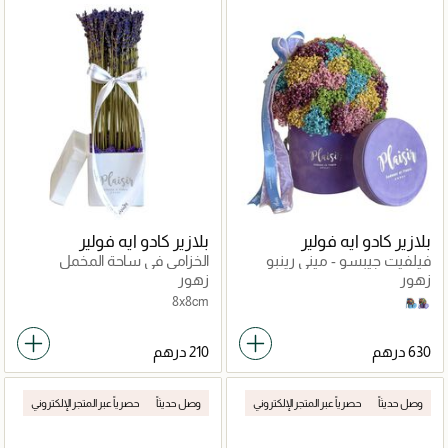
بلازير كادو ايه فولير
بلازير كادو ايه فولير
فيلفيت جيبسو - ميني رينبو
الخزامى في ساحة المخمل
زهور
زهور
8x8cm
Sky Blue
Lilac
وصل حديثاً
حصرياً عبر المتجر الإلكتروني
وصل حديثاً
حصرياً عبر المتجر الإلكتروني