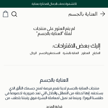
اكتشفوا خدمات الجمال المختارة بعناية
العناية بالجسم
لم يتم العثور على منتجات
لفئة "العناية بالجسم"
إليك بعض الاقتراحات:
المكياج
العطور
العناية بالبشرة
الاستحمام و الجسم
الرجال
العناية بالجسم
منتجات العناية بالجسم لدينا تقدم فرصة لمنح جسمك التألق الذي
يستحقه. إنها لحظة من التمهّل والدلال التي تعد ضرورية (خصوصاً في
طقسنا اليوم!). وبينما قد نميل لمعاملة البشرة فوق رقبتنا بلطف، من
المنطقي أن تمتد جهودنا لبقية الجسم أيضاً. مع تشكيلتنا، يمكنك إيجاد
قراءة المزيد
العناية المثالية لجسمك.