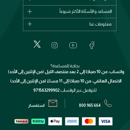
وصل حديثاً
شانيل
المساعد و الأسئلة الأكثر شيوعاً
الأكثر مبيعاً
ديور
اشترِ بطاقة هدية
حسابك
معلومات عنا
بربري
عطور
الطلبات
إيف سان لوران
حول وجوه
المكياج
الأسئلة الأكثر شيوعاً
لانكوم
خدمات المعارض
العناية بالبشرة
الدفع
جيفنشي
تواصل معنا
للإستحمام والجسم
شارك مع أصدقائك
ميك اب فور ايفر
منصّة شبكة الشركاء
العناية بالشعر
التوصيل
كلارنس
انضموا لفيسز
بحاجة للمساعدة؟
الإرجاع
واتساب: من 10 صباحًا إلى 2 بعد منتصف الليل (من الإثنين إلى الأحد)
برنامج الولاء ميوز
تتبع طلبك
الاتصال الهاتفي: من 10 صباحًا إلى 11 مساءً (من الإثنين إلى الأحد)
الشروط و الأحكام
محدد المتاجر
سياسة الخصوصية
للتواصل عبر الواتساب
971563299902
اتصل بنا:
أرسل لنا:
800 965 664
استفسار