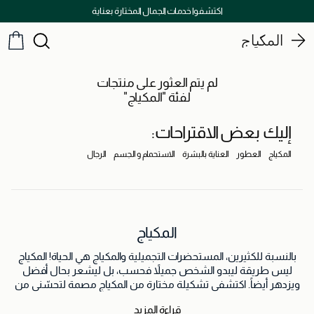
اكتشفوا خدمات الجمال المختارة بعناية
المكياج
لم يتم العثور على منتجات
لفئة "المكياج"
إليك بعض الاقتراحات:
المكياج
العطور
العناية بالبشرة
الاستحمام و الجسم
الرجال
المكياج
بالنسبة للكثيرين، المستحضرات التجميلية والمكياج هي الحياة! المكياج
ليس طريقة ليبدو الشخص جميلاً فحسب، بل ليشعر بحال أفضل
ويزدهر أيضاً. اكتشفي تشكيلة مختارة من المكياج مصمة لتحسّني من
مظهرك.
قراءة المزيد