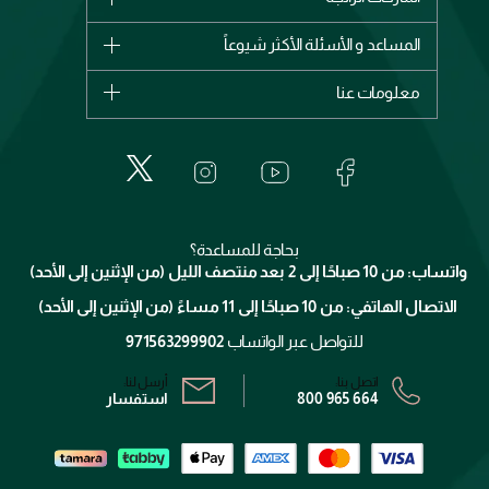
وصل حديثاً
شانيل
المساعد و الأسئلة الأكثر شيوعاً
الأكثر مبيعاً
ديور
اشترِ بطاقة هدية
حسابك
معلومات عنا
بربري
عطور
الطلبات
إيف سان لوران
حول وجوه
المكياج
الأسئلة الأكثر شيوعاً
لانكوم
خدمات المعارض
العناية بالبشرة
الدفع
جيفنشي
تواصل معنا
للإستحمام والجسم
شارك مع أصدقائك
ميك اب فور ايفر
منصّة شبكة الشركاء
العناية بالشعر
التوصيل
كلارنس
انضموا لفيسز
بحاجة للمساعدة؟
الإرجاع
واتساب: من 10 صباحًا إلى 2 بعد منتصف الليل (من الإثنين إلى الأحد)
برنامج الولاء ميوز
تتبع طلبك
الاتصال الهاتفي: من 10 صباحًا إلى 11 مساءً (من الإثنين إلى الأحد)
الشروط و الأحكام
محدد المتاجر
سياسة الخصوصية
للتواصل عبر الواتساب
971563299902
اتصل بنا:
أرسل لنا:
800 965 664
استفسار