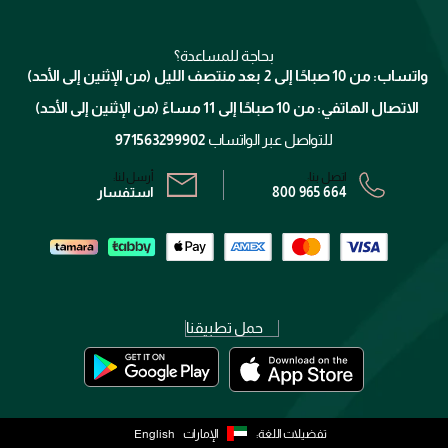
للإستحمام والجسم
شارك مع أصدقائك
ميك اب فور ايفر
منصّة شبكة الشركاء
العناية بالشعر
التوصيل
كلارنس
انضموا لفيسز
بحاجة للمساعدة؟
الإرجاع
واتساب: من 10 صباحًا إلى 2 بعد منتصف الليل (من الإثنين إلى الأحد)
برنامج الولاء ميوز
تتبع طلبك
الاتصال الهاتفي: من 10 صباحًا إلى 11 مساءً (من الإثنين إلى الأحد)
الشروط و الأحكام
محدد المتاجر
سياسة الخصوصية
للتواصل عبر الواتساب
971563299902
اتصل بنا:
أرسل لنا:
800 965 664
استفسار
حمل تطبيقنا
تفضيلات اللغة:
الإمارات
English