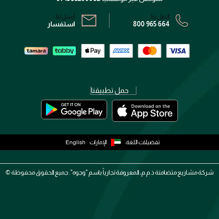
اتصل بنا:
أرسل لنا:
800 965 664
استفسار
حمل تطبيقنا
تفضيلات اللغة:
الإمارات
English
شركة مشاريع متضامنة ذ.م.م، المعروفة تجارياً باسم "وجوه". جميع الحقوق محفوظة ©