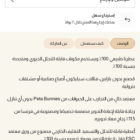
إسترجاع سهل
يمكنك إرجاع هذا المنتج خلال 7 يومًا.
الوصف
كيف يستعمل
عن الماركة
عطرنا طبيعي 100٪ ويستخدم مكونات قابلة للتحلل الحيوي ومتجددة
بنسبة 100٪.
مُصنع بدون بارابين، فثالات، سيليكون، أصباغ صناعية أو مشتقات
بترولية.
معتمد خالٍ من التجارب على الحيوانات من Peta Bunnies بدون أي تنازل.
زجاجة قابلة لإعادة التدوير مصممة خصيصًا ومصنوعة في فرنسا من
11.5٪ زجاج معاد تدويره.
أغطية قابلة للتحلل والتسميد. التغليف الخارجي مصنوع من ورق معتمد
FSC قابل لإعادة التدوير ومعاد تدويره بنسبة 100٪.