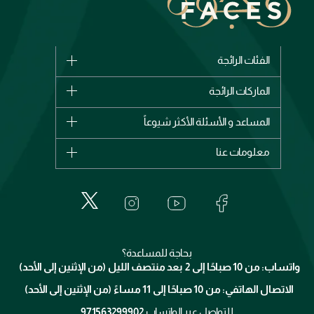
الفئات الرائجة
الماركات
الماركات الرائجة
وصل حديثاً
شانيل
المساعد و الأسئلة الأكثر شيوعاً
الأكثر مبيعاً
ديور
اشترِ بطاقة هدية
حسابك
معلومات عنا
بربري
عطور
الطلبات
إيف سان لوران
حول وجوه
المكياج
الأسئلة الأكثر شيوعاً
لانكوم
خدمات المعارض
العناية بالبشرة
الدفع
جيفنشي
تواصل معنا
للإستحمام والجسم
شارك مع أصدقائك
ميك اب فور ايفر
منصّة شبكة الشركاء
العناية بالشعر
التوصيل
كلارنس
انضموا لفيسز
بحاجة للمساعدة؟
الإرجاع
واتساب: من 10 صباحًا إلى 2 بعد منتصف الليل (من الإثنين إلى الأحد)
برنامج الولاء ميوز
تتبع طلبك
الاتصال الهاتفي: من 10 صباحًا إلى 11 مساءً (من الإثنين إلى الأحد)
الشروط و الأحكام
محدد المتاجر
سياسة الخصوصية
للتواصل عبر الواتساب
971563299902