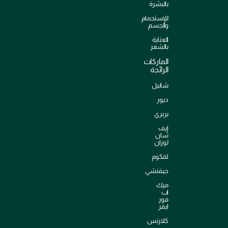
بالبشرة
للإستحمام
والجسم
العناية
بالشعر
الماركات
الرائجة
شانيل
ديور
بربري
إيف
سان
لوران
لانكوم
جيفنشي
ميك
اب
فور
ايفر
كلارنس