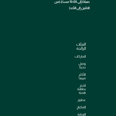
صباحًا إلى 10:00 مساءً (من
الاثنين إلى الأحد)
الفئات
الرائجة
الماركات
وصل
حديثاً
الأكثر
مبيعاً
اشترِ
بطاقة
هدية
عطور
المكياج
العناية