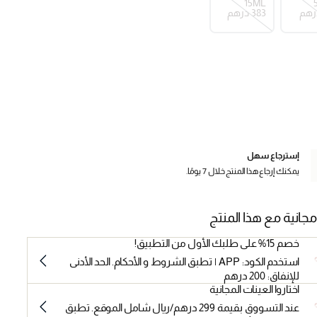
15ML
⁦383⁩ درهم
إسترجاع سهل
يمكنك إرجاع هذا المنتج خلال 7 يومًا.
مجانية مع هذا المنتج
خصم 15% على طلبك الأول من التطبيق!
استخدم الكود: APP | تطبق الشروط و الأحكام. الحد الأدنى
للإنفاق: 200 درهم
اختاروا العينات المجانية
عند التسووق بقيمة 299 درهم/ريال شامل الموقع. تطبق