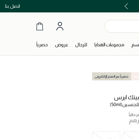
اتصل بنا
اشتري الآن و ادفع لاحقاً مع تابي و تمارا!
جسم
مجموعات الهدايا
للرجال
عروض
حصرياً
انية
حصرياً عبر المتجر الإلكتروني
ينك ايرس
لجنسين
(50ml)
 حالياً