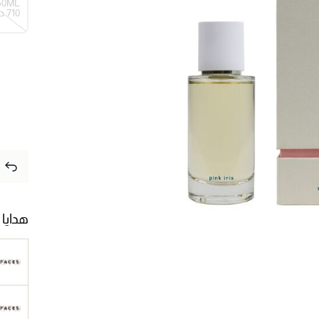
50ML
⁦710⁩ درهم
هدايا 