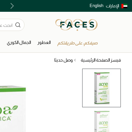
English
الإمارات
توصيل سريع على جميع الطلبات ما فوق 299 درهم
العطور
الجمال الكوري
ا
صيفكم، على طريقتكم
فيسز الصفحة الرئيسية
وصل حديثا