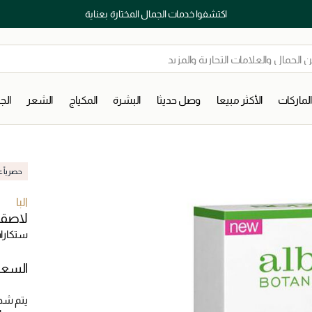
اكتشفوا خدمات الجمال المختارة بعناية
لماركات
الأكثر مبيعا
وصل حديثا
البشرة
المكياج
الشعر
ال
حصرياً عب
البا
لاصقا
ستكارات
السعر
يتم شح