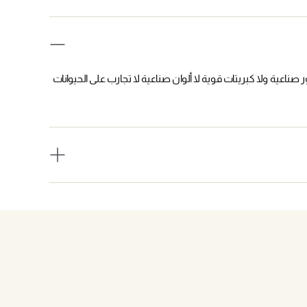
لاتكس 100٪ مكونات نباتية لا عطور صناعية ولا كبريتات قوية لا ألوان صناعية لا تجارب على الحيوانات