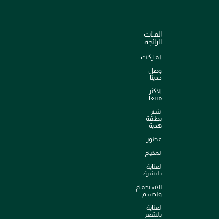
الفئات
الرائجة
الماركات
وصل
حديثاً
الأكثر
مبيعاً
اشترِ
بطاقة
هدية
عطور
المكياج
العناية
بالبشرة
للإستحمام
والجسم
العناية
بالشعر