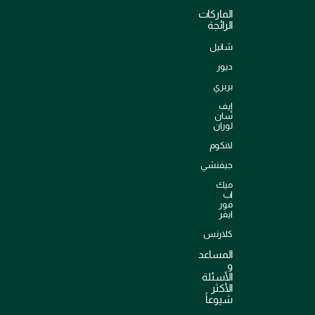
الماركات
الرائجة
شانيل
ديور
بربري
إيف
سان
لوران
لانكوم
جيفنشي
ميك
اب
فور
ايفر
كلارنس
المساعد
و
الأسئلة
الأكثر
شيوعاً