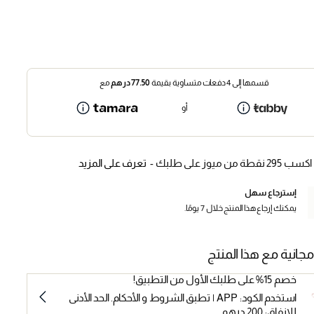
قسمها إلى 4 دفعات متساوية بقيمة
77.50
درهم
مع
أو
اكسب 295 نقطة من ميوز على طلبك -
تعرف على المزيد
إسترجاع سهل
يمكنك إرجاع هذا المنتج خلال 7 يومًا.
مجانية مع هذا المنتج
خصم 15% على طلبك الأول من التطبيق!
استخدم الكود: APP | تطبق الشروط و الأحكام. الحد الأدنى
للإنفاق: 200 درهم