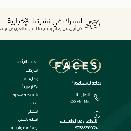
اشترك في نشرتنا الإخبارية
كن أول من يعلم بمنتجاتنا الجديدة، العروض، و فعال
الفئات الرائجة
الماركات
وصل حديثاً
بحاجة للمساعدة؟
الأكثر مبيعاً
اتصل بنا:
اشترِ بطاقة هدية
800 965 664
عطور
المكياج
العناية بالبشرة
للتواصل عبر الواتساب:
+971563299902
للإستحمام والجسم