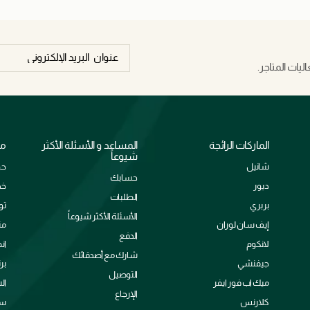
يات المتاجر.
الماركات الرائجة
المساعد و الأسئلة الأكثر
مع
شيوعاً
شانيل
حو
حسابك
ديور
خد
الطلبات
بربري
تو
الأسئلة الأكثر شيوعاً
إيف سان لوران
من
الدفع
لانكوم
ان
شارك مع أصدقائك
جيفنشي
بر
التوصيل
ميك اب فور ايفر
ال
الإرجاع
كلارنس
سي