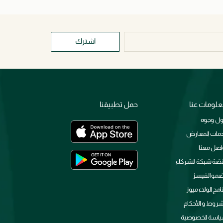
اشترك
لومات عنا
حمل تطبيقنا
ل وجوه
مات المعارض
اصل معنا
صّة شبكة الشركاء
ضموا لفيسز
نامج الولاء ميوز
شروط و الأحكام
اسة الخصوصية