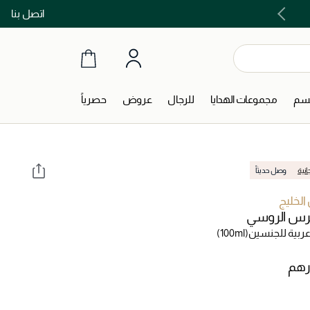
اتصل بنا
اشتري الآن و ادفع لاحقاً مع تابي و تمارا!
جسم
مجموعات الهدايا
للرجال
عروض
حصرياً
انية
وصل حديثاً
الخليج
رس الروسي
ربية للجنسين
(100ml)