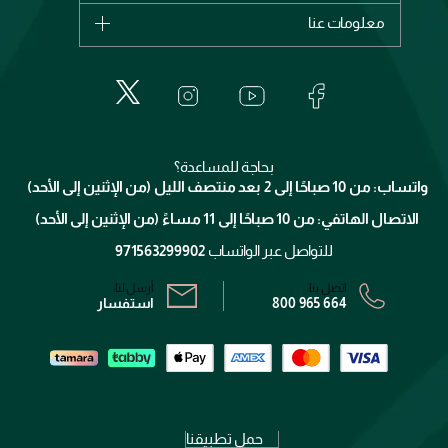
اشترِ بطاقة هدية
حسابك
معلومات عنا
بربري
عطور
الطلبات
إيف سان لوران
حول وجوه
المكياج
الأسئلة الأكثر شيوعاً
لانكوم
خدمات المعارض
العناية بالبشرة
الدفع
جيفنشي
تواصل معنا
للإستحمام والجسم
شارك مع أصدقائك
ميك اب فور ايفر
منصّة شبكة الشركاء
العناية بالشعر
التوصيل
كلارنس
انضموا لفيسز
بحاجة للمساعدة؟
الإرجاع
واتساب: من 10 صباحًا إلى 2 بعد منتصف الليل (من الإثنين إلى الأحد)
برنامج الولاء ميوز
تتبع طلبك
الاتصال الهاتفي: من 10 صباحًا إلى 11 مساءً (من الإثنين إلى الأحد)
الشروط و الأحكام
محدد المتاجر
سياسة الخصوصية
للتواصل عبر الواتساب
971563299902
اتصل بنا:
أرسل لنا:
800 965 664
استفسار
حمل تطبيقنا