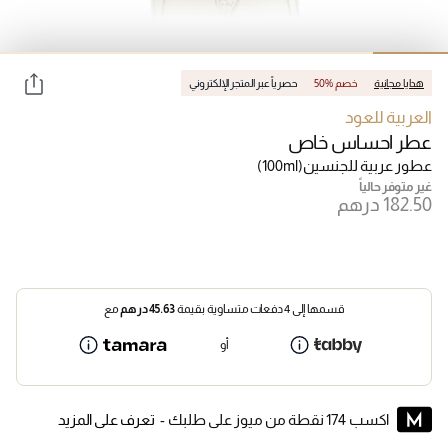
هدايا مجانية
50% خصم
حصرياً عبر المتجر الإلكتروني
العربية للعود
عطر احساس خاص
عطور عربية للجنسين
(100ml)
غير متوفر حالياً
قسمها إلى 4 دفعات متساوية بقيمة
45.63
درهم
مع
أو
اكسب 174 نقطة من ميوز على طلبك -
تعرف على المزيد