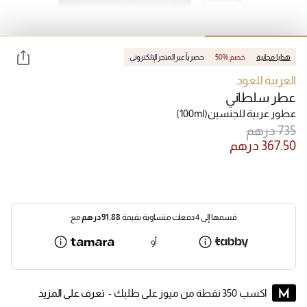
هدايا مجانية
50% خصم
حصرياً عبر المتجر الإلكتروني
العربية للعود
عطر سلطاني
عطور عربية للجنسين
(100ml)
قسمها إلى 4 دفعات متساوية بقيمة
91.88
درهم
مع
أو
اكسب 350 نقطة من ميوز على طلبك -
تعرف على المزيد