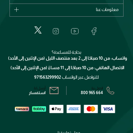
ديور
اشترِ بطاقة هدية
حسابك
معلومات عنا
بربري
عطور
الطلبات
إيف سان لوران
حول وجوه
المكياج
الأسئلة الأكثر شيوعاً
لانكوم
خدمات المعارض
العناية بالبشرة
الدفع
جيفنشي
تواصل معنا
للإستحمام والجسم
شارك مع أصدقائك
ميك اب فور ايفر
منصّة شبكة الشركاء
العناية بالشعر
التوصيل
كلارنس
انضموا لفيسز
بحاجة للمساعدة؟
الإرجاع
واتساب: من 10 صباحًا إلى 2 بعد منتصف الليل (من الإثنين إلى الأحد)
برنامج الولاء ميوز
تتبع طلبك
الاتصال الهاتفي: من 10 صباحًا إلى 11 مساءً (من الإثنين إلى الأحد)
الشروط و الأحكام
محدد المتاجر
سياسة الخصوصية
للتواصل عبر الواتساب
971563299902
اتصل بنا:
أرسل لنا:
800 965 664
استفسار
حمل تطبيقنا