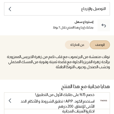
التوصيل والإرجاع
إسترجاع سهل
يمكنك إرجاع هذا المنتج خلال 7 يومًا.
الوصف
عن الماركة
نوتات منعشة من البرغموت مع قلب ناعم من زهرة الايريس الممزوجة
برائحة زهرة الفريزيا الحلوة مع قاعدة ثمينة وقوية من المسك المخملي
وخشب الصندل وحبوب التونكا الدافئة
هدايا مجانية مع هذا المنتج
خصم 15% على طلبك الأول من التطبيق!
استخدم الكود: APP | تطبق الشروط و الأحكام. الحد
الأدنى للإنفاق: 200 درهم
اختاروا العينات المجانية