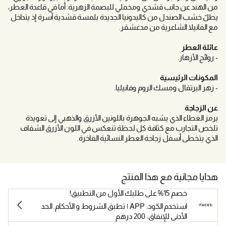
من الهند عن جانب قشدي ومخملي للبصمة الزهرية. أما في قاعدة العطر،
يطلّ خشب الصندل من كاليدونيا الجديدة بلمسة قشدية آسرة إذ يتداخل
مع الفانيلا الشاعرية من مدغشقر.
عائلة العطر
- روائح الأزهار.
المكونات الرئيسية
- زهر البرتقال ومسك الروم وفانيليا.
عن الزجاجة
يرمز الغطاء الذي يشبه الجوهرة باللونين الأزرق والذهبي إلى تعويذة
تلخص التجارب مع كثافة كل لحظة تنعكس في اللون الأزرق الشفاف
الذي يتخطى أسفل زجاجة العطر النسائية الفاخرة.
هدايا مجانية مع هذا المنتج
خصم 15% على طلبك الأول من التطبيق!
استخدم الكود: APP | تطبق الشروط و الأحكام. الحد
الأدنى للإنفاق: 200 درهم