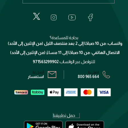
الطلبات
إيف سان لوران
حول وجوه
المكياج
الأسئلة الأكثر شيوعاً
لانكوم
خدمات المعارض
العناية بالبشرة
الدفع
جيفنشي
تواصل معنا
للإستحمام والجسم
شارك مع أصدقائك
ميك اب فور ايفر
منصّة شبكة الشركاء
العناية بالشعر
التوصيل
كلارنس
انضموا لفيسز
بحاجة للمساعدة؟
الإرجاع
واتساب: من 10 صباحًا إلى 2 بعد منتصف الليل (من الإثنين إلى الأحد)
برنامج الولاء ميوز
تتبع طلبك
الاتصال الهاتفي: من 10 صباحًا إلى 11 مساءً (من الإثنين إلى الأحد)
الشروط و الأحكام
محدد المتاجر
سياسة الخصوصية
للتواصل عبر الواتساب
971563299902
اتصل بنا:
أرسل لنا:
800 965 664
استفسار
حمل تطبيقنا