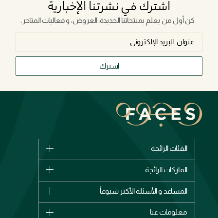
اشترك في نشرتنا الإخبارية
كن أول من يعلم بمنتجاتنا الجديدة، العروض، و فعاليات المتاجر.
اشترك
الفئات الرائجة
الماركات
الماركات الرائجة
وصل حديثاً
شانيل
المساعد و الأسئلة الأكثر شيوعاً
الأكثر مبيعاً
ديور
اشترِ بطاقة هدية
حسابك
معلومات عنا
بربري
عطور