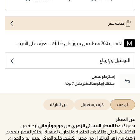
إضافة حفر
اكسب 700 نقطة من ميوز على طلبك -
تعرف على المزيد
التوصيل والإرجاع
إسترجاع سهل
يمكنك إرجاع هذا المنتج خلال 7 يومًا.
الوصف
كيف يستعمل
عن الماركة
عن العطر
يدعوك هذا
العطر
النسائي
الزهري
من
جورجو أرماني
لرحلة من
الاكتشاف الذاتي واللقاءات المثمرة والتجارب المبهرة. يفتتح العطر بنفحات
زاهية من زهر البرتقال من مصر. يكشف قلبه المركّز بعبير الورد الجوري