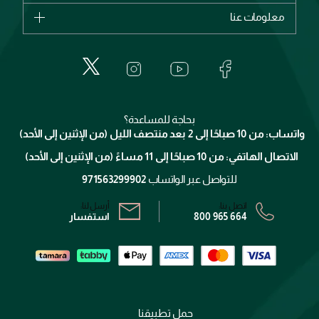
اشترِ بطاقة هدية
حسابك
معلومات عنا
بربري
عطور
الطلبات
إيف سان لوران
حول وجوه
المكياج
الأسئلة الأكثر شيوعاً
لانكوم
خدمات المعارض
العناية بالبشرة
الدفع
جيفنشي
تواصل معنا
للإستحمام والجسم
شارك مع أصدقائك
ميك اب فور ايفر
منصّة شبكة الشركاء
العناية بالشعر
التوصيل
كلارنس
انضموا لفيسز
بحاجة للمساعدة؟
الإرجاع
واتساب: من 10 صباحًا إلى 2 بعد منتصف الليل (من الإثنين إلى الأحد)
برنامج الولاء ميوز
تتبع طلبك
الاتصال الهاتفي: من 10 صباحًا إلى 11 مساءً (من الإثنين إلى الأحد)
الشروط و الأحكام
محدد المتاجر
سياسة الخصوصية
للتواصل عبر الواتساب
971563299902
اتصل بنا:
أرسل لنا:
800 965 664
استفسار
حمل تطبيقنا