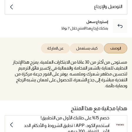
التوصيل والإرجاع
إسترجاع سهل
يمكنك إرجاع هذا المنتج خلال 7 يومًا.
الوصف
كيف يستعمل
عن الماركة
مستوحى من أكثر من 30 عامًا من الابتكارات العلمية، يمزج هذا الإنجاز
النظيف للعناية بالشعر الفخامة والفعالية في إكسير فائق الترميم
لتحسين مظهر شعرك وملمسه. يوفر على الفور جرعة مركزة من
التغذية مباشرة إلى جذع الشعرة، للحصول على لمعان يشبه الزجاج
وحماية دائمة.
هدايا مجانية مع هذا المنتج
خصم 15% على طلبك الأول من التطبيق!
استخدم الكود: APP | تطبق الشروط و الأحكام. الحد
الأدنى للإنفاق: 200 درهم