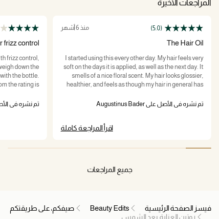
المراجعات الأخيرة
منذ 6 أشهر
(5.0)
 frizz control
The Hair Oil
th frizz control,
I started using this every other day. My hair feels very
t weigh down the
soft on the days it is applied, as well as the next day. It
with the bottle.
smells of a nice floral scent. My hair looks glossier,
om the rating is
healthier, and feels as though my hair in general has
masculine, in my
improved in heath, both physically and visibly. I
er or overpower.
believe it has made it easier to comb through as well. I
تم نشره في الأصل على Augustinus Bader
تم نشره في الأصل على ader
would recommend this if you had been thinking about
it.
اقرأ المراجعة كاملة
جميع المراجعات
فيسز الصفحة الرئيسية
Beauty Edits
صيفكم، على طريقتكم
روتين العناية بعد الشمس