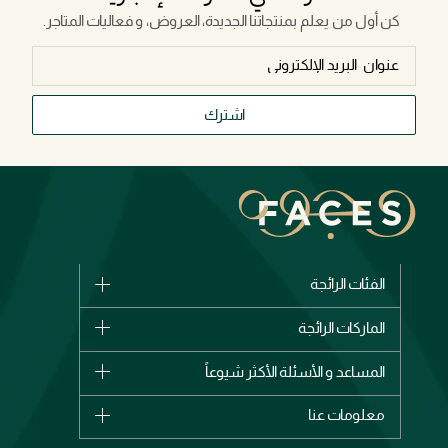
كن أول من يعلم بمنتجاتنا الجديدة، العروض، و فعاليات المتاجر.
اشترك
الفئات الرائجة
الماركات
الماركات الرائجة
وصل حديثاً
شانيل
المساعد و الأسئلة الأكثر شيوعاً
الأكثر مبيعاً
ديور
اشترِ بطاقة هدية
حسابك
معلومات عنا
بربري
عطور
الطلبات
إيف سان لوران
حول وجوه