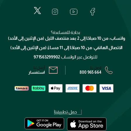
المكياج
الأسئلة الأكثر شيوعاً
لانكوم
خدمات المعارض
العناية بالبشرة
الدفع
جيفنشي
تواصل معنا
للإستحمام والجسم
شارك مع أصدقائك
ميك اب فور ايفر
منصّة شبكة الشركاء
العناية بالشعر
التوصيل
كلارنس
انضموا لفيسز
بحاجة للمساعدة؟
الإرجاع
واتساب: من 10 صباحًا إلى 2 بعد منتصف الليل (من الإثنين إلى الأحد)
برنامج الولاء ميوز
تتبع طلبك
الاتصال الهاتفي: من 10 صباحًا إلى 11 مساءً (من الإثنين إلى الأحد)
الشروط و الأحكام
محدد المتاجر
سياسة الخصوصية
للتواصل عبر الواتساب
971563299902
اتصل بنا:
أرسل لنا:
800 965 664
استفسار
حمل تطبيقنا