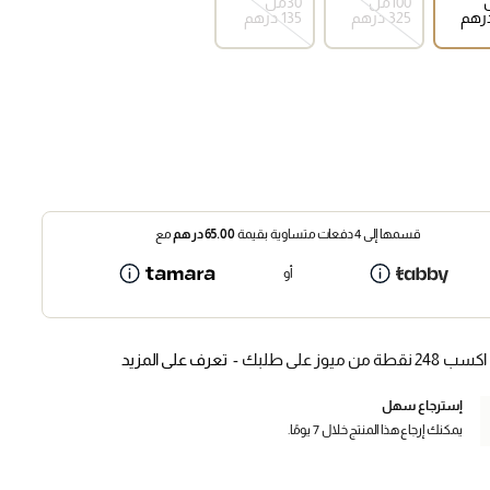
100مل
30مل
⁦325⁩ درهم
⁦135⁩ درهم
قسمها إلى 4 دفعات متساوية بقيمة
65.00
درهم
مع
أو
اكسب 248 نقطة من ميوز على طلبك -
تعرف على المزيد
إسترجاع سهل
يمكنك إرجاع هذا المنتج خلال 7 يومًا.