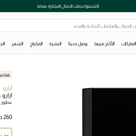
اكتشفوا خدمات الجمال المختارة بعناية
لماركات
الأكثر مبيعا
وصل حديثا
البشرة
المكياج
الشعر
ال
هدايا مج
أزارو
ازارو 
عطور ر