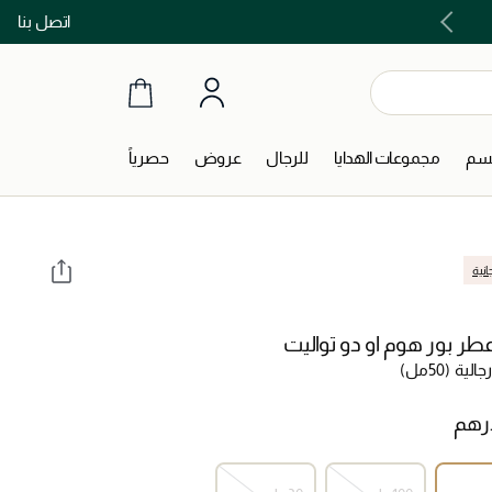
اتصل بنا
اشتري الآن و ادفع لاحقاً مع تابي و تمارا!
جسم
مجموعات الهدايا
للرجال
عروض
حصرياً
انية
عطر بور هوم او دو تواليت
جالية
(50مل)