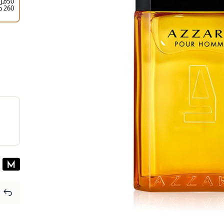
50مل
⁦260⁩ درهم