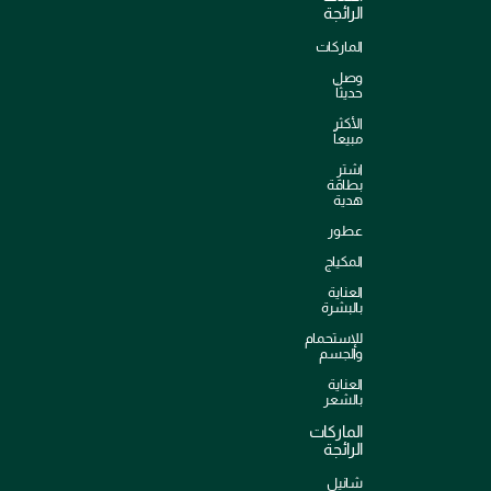
الرائجة
الماركات
وصل
حديثاً
الأكثر
مبيعاً
اشترِ
بطاقة
هدية
عطور
المكياج
العناية
بالبشرة
للإستحمام
والجسم
العناية
بالشعر
الماركات
الرائجة
شانيل