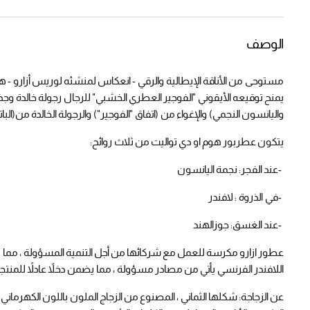
الوصف
مستوحى
من الأناقة الإيطالية والرقي - انعكاس لمنشئه لوريس أزارو - هذا
يمنح توقيعه الأيقوني "الفوجير العطري الخشبي" للرجال رجولة خالدة وج
واليانسون النجمي) والإغواء من (اتفاق "الفوجير") والرجولة الخالدة من(
يتكون عطربور هوم او دي تواليت من ثلاث روائح
:
-
عند الفجر: نجمة اليانسون
-
في
الذروة
: لافندر
-
عند الغسق: جوزالهند
عطور ازارو
مكرسة للعمل مع شركائها من أجل التنمية المسؤولة ، مما يؤد
اللافندر الفرنسي يأتي من مصادر مسؤولة ، مما يضمن دخلاً عادلاً للمنت
عن الزجاجة: شكلها الثماني ، المصنوع من الزجاج الملون باللون الكهرمان