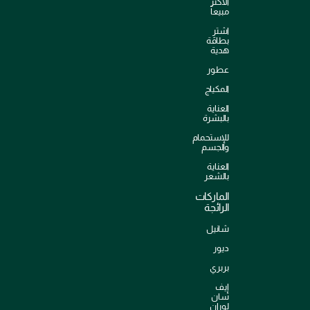
الأكثر
مبيعاً
اشترِ
بطاقة
هدية
عطور
المكياج
العناية
بالبشرة
للإستحمام
والجسم
العناية
بالشعر
الماركات
الرائجة
شانيل
ديور
بربري
إيف
سان
لوران