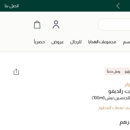
اتصل بنا
اشتري الآن و ادفع لاحقاً مع تابي و تمارا!
جسم
مجموعات الهدايا
للرجال
عروض
حصرياً
انية
وصل حديثاً
لز
 رانديفو
لجنسين نيش
(100ml)
 نغمات العطور