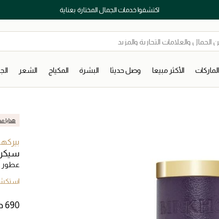
اكتشفوا خدمات الجمال المختارة بعناية
لماركات
الأكثر مبيعا
وصل حديثا
البشرة
المكياج
الشعر
ال
هدايا مج
بيركهو
سيكرت
عطور ل
استكشف