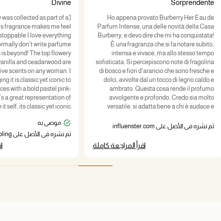
Divine
Sorprendente
w was collected as part of a
Ho appena provato Burberry Her Eau de
is fragrance makes me feel
Parfum Intense, una delle novità della Casa
stoppable I love everything
Burberry, e devo dire che mi ha conquistata!
normally don’t write parfume
È una fragranza che si fa notare subito,
s is beyond! The top flowery
intensa e vivace, ma allo stesso tempo
vanilla and ceadarwood are
sofisticata. Si percepiscono note di fragolina
tive scents on any woman. I
di bosco e fiori d'arancio che sono fresche e
ng it is classic yet iconic to
dolci, avvolte dal un tocco di legno caldo e
ces with a bold pastel pink-
ambrato. Questa cosa rende il profumo
’s a great representation of
avvolgente e profondo. Credo sia molto
it self, its classic yet iconic
versatile, si adatta bene a chi è audace e
eable. I’m in love! It is hers!
indipendente. Anche il flacone rosa opaco,
موصى به
bellissimo, più scuro rispetto alla versione
تم نشره في الأصل على influenster.com
originale, è davvero elegante e riflette
تم نشره في الأصل على Bazaarvoice Sampling
perfettamente l'intensità del profumo.
اقرأ المراجعة كاملة
ا