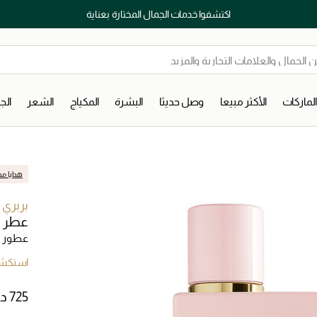
اكتشفوا خدمات الجمال المختارة بعناية
لماركات
الأكثر مبيعا
وصل حديثا
البشرة
المكياج
الشعر
ال
هدايا مج
بربري
عطر ه
عطور ن
استكشف