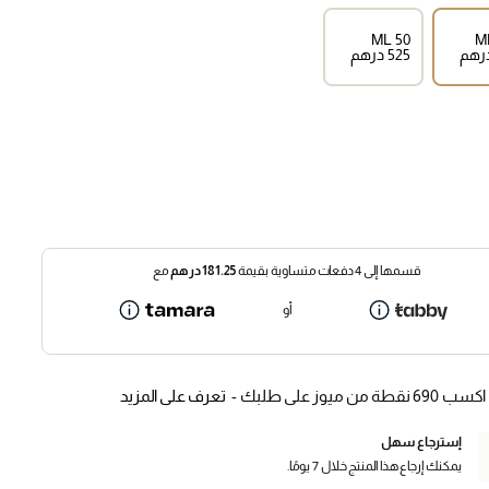
50 ML
⁦525⁩ درهم
قسمها إلى 4 دفعات متساوية بقيمة
181.25
درهم
مع
أو
اكسب 690 نقطة من ميوز على طلبك -
تعرف على المزيد
إسترجاع سهل
يمكنك إرجاع هذا المنتج خلال 7 يومًا.