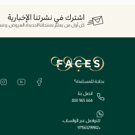
اشترك في نشرتنا الإخبارية
كن أول من يعلم بمنتجاتنا الجديدة، العروض، و فعال
بحاجة للمساعدة؟
اتصل بنا:
800 965 664
للتواصل عبر الواتساب:
+971563299902