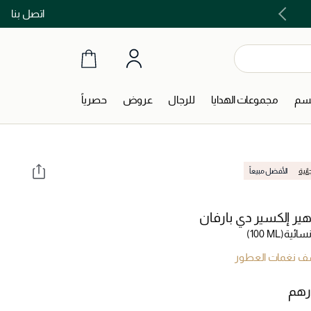
اتصل بنا
اشتري الآن و ادفع لاحقاً مع تابي و تمارا!
جسم
مجموعات الهدايا
للرجال
عروض
حصرياً
انية
الأفضل مبيعاً
ير إلكسير دي بارفان
سائية
(100 ML)
 نغمات العطور