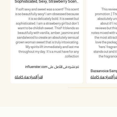
DE
Sophisticated, Sexy, Strawberry Scent-
UM
Sation 🍓
If soft sexy and sweet was a scent! This scent
[This revie
i
is so beautifully sexy! I am obsessed because
promotion.] Th
it is so delicately bold. It is sweet but
absolutely un
t
sophisticated. I am a strawberry girl but don't
about it! I 
want to be childish sweet. This!! It blends so
reviews but thi
s
beautifully with vanilla, amber, jasmine and
notes mixed with 
s
sandalwood to create an absolutely sensual
the most attrac
grown woman sweet that is truly intoxicating.
love the packagi
at
My spirits lift immediately and last me
‘hers’ fragran
throughout my day. It's a must have for any
stands out and it
t
collection.
the fragrance 
irreplac
es
تم نشره في الأصل على influenster.com
تم 
P
قرأ المراجعة كاملة
اقرأ المراجعة كاملة