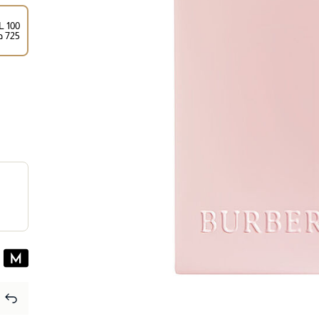
100 ML
⁦725⁩ درهم