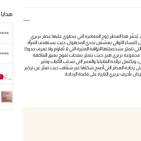
هدايا 
ُحفّز هذا العطر روح المغامرة التي ينطوي عليها عطر بربري
فان للنساء اللواتي يعشقن تحدي المجهول، حيث يستهدف المرأة
تي تتميّز بشخصيّتها التوّاقة المثيرة التي لا تُقاوَم ولا تعرف حدودًا.
 مجموعة بربري هير، حيث يتميّز بنفحات تفوح بعبق الفاكهة
 ويكتمل برائحة الفانيليا والعنبر التي تسلب الألباب وتثير
زجاجة العطر التي أصبح شكلها غير شفّاف، حيث تعبِّر عن تركيز
ان بأحرف بربري البارزة على قاعدة الزجاجة.