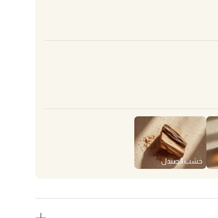
خشب الصندل