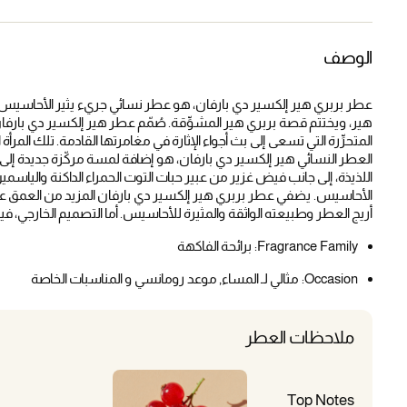
الوصف
عطر بربري هير إلكسير دي بارفان، هو عطر نسائي جريء يثير الأحاسيس. ي
هير، ويختتم قصة بربري هير المشوِّقة. صُمّم عطر هير إلكسير دي بار
المتحرِّرة التي تسعى إلى بث أجواء الإثارة في مغامرتها القادمة. تلك المرأة ال
العطر النسائي هير إلكسير دي بارفان، هو إضافة لمسة مركّزة جديدة إلى
اللذيذة، إلى جانب فيض غزير من عبير حبات التوت الحمراء الداكنة والياسمين،
الأحاسيس. يضفي عطر بربري هير إلكسير دي بارفان المزيد من العمق على 
أريج العطر وطبيعته الواثقة والمثيرة للأحاسيس. أما التصميم الخارجي، فيزد
Fragrance Family:
برائحة الفاكهة
Occasion:
مثالي لـ المساء, موعد رومانسي و المناسبات الخاصة
ملاحظات العطر
Top Notes