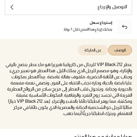
التوصيل والإرجاع
إسترجاع سهل
يمكنك إرجاع هذا المنتج خلال 7 يومًا.
الوصف
عن الماركة
عطر 212 VIP Black للرجال من كارولينا هيريرا هو ماء عطر ينضح بالرقي
والإثارة، وهو مصمم للرجل الذي يملك الليل. هذا العطر هو تعبير جريء
وجذاب عن الأناقة الحضرية، ملفوف بهالة غامضة. يبدأ العطر بمكونات
عليا نابضة بالحياة وحارة تجذب الانتباه على الفور، وتضفي نغمة مفعمة
بالحيوية وجذابة. ويتحول قلب العطر إلى مزيج ساحر من الروائح العطرية
الفريدة التي تجسد روح التفرد والرفاهية. المكونات الأساسية عميقة
ومكثفة، مما يوفر انطباعًا دائمًا بالدفء والإغراء. يُعد 212 VIP Black خيارًا
مثاليًا للرجل ذو الشخصية الجذابة والعصرية الذي يكون دائمًا في مركز
الاهتمام، ويترك انطباعًا جريئًا أينما ذهب.
هدايا مجانية مع هذا المنتج