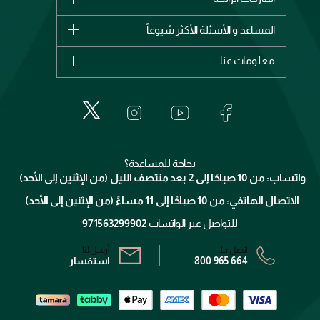
وصل حديثاً
شانيل
المساعد و الأسئلة الأكثر شيوعاً
الأكثر مبيعاً
ديور
اشترِ بطاقة هدية
حسابك
معلومات عنا
بربري
عطور
الطلبات
إيف سان لوران
حول وجوه
المكياج
الأسئلة الأكثر شيوعاً
لانكوم
خدمات المعارض
العناية بالبشرة
الدفع
جيفنشي
تواصل معنا
للإستحمام والجسم
شارك مع أصدقائك
ميك اب فور ايفر
منصّة شبكة الشركاء
العناية بالشعر
التوصيل
كلارنس
انضموا لفيسز
بحاجة للمساعدة؟
الإرجاع
واتساب: من 10 صباحًا إلى 2 بعد منتصف الليل (من الإثنين إلى الأحد)
برنامج الولاء ميوز
تتبع طلبك
الاتصال الهاتفي: من 10 صباحًا إلى 11 مساءً (من الإثنين إلى الأحد)
الشروط و الأحكام
محدد المتاجر
سياسة الخصوصية
للتواصل عبر الواتساب
971563299902
اتصل بنا:
أرسل لنا:
800 965 664
استفسار