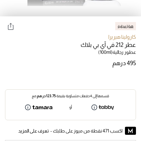
هدايا مجانية
كارولينا هيريرا
عطر 212 في آي بي بلاك
عطور رجالية
(100ml)
قسمها إلى 4 دفعات متساوية بقيمة
123.75
درهم
مع
أو
اكسب 471 نقطة من ميوز على طلبك -
تعرف على المزيد