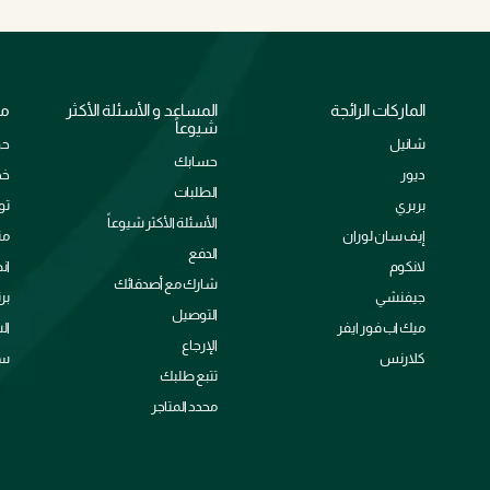
الماركات الرائجة
المساعد و الأسئلة الأكثر
مع
شيوعاً
شانيل
حو
حسابك
ديور
خد
الطلبات
بربري
تو
الأسئلة الأكثر شيوعاً
إيف سان لوران
من
الدفع
لانكوم
ان
شارك مع أصدقائك
جيفنشي
بر
التوصيل
ميك اب فور ايفر
ال
الإرجاع
كلارنس
سي
تتبع طلبك
محدد المتاجر