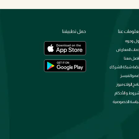
لومات عنا
حمل تطبيقنا
ل وجوه
مات المعارض
اصل معنا
صّة شبكة الشركاء
ضموا لفيسز
نامج الولاء ميوز
شروط و الأحكام
اسة الخصوصية