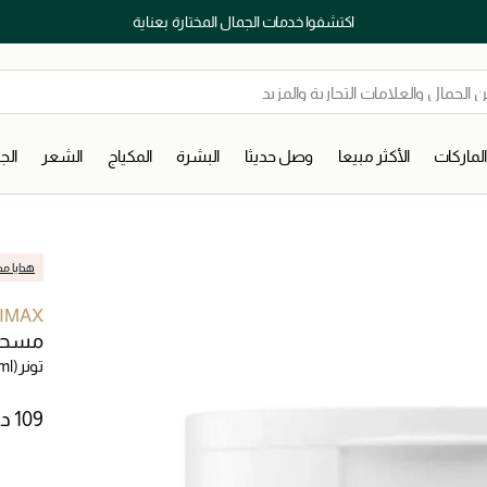
اكتشفوا خدمات الجمال المختارة بعناية
لماركات
الأكثر مبيعا
وصل حديثا
البشرة
المكياج
الشعر
ال
هدايا مج
IMAX
مسحات 
تونر
ml)