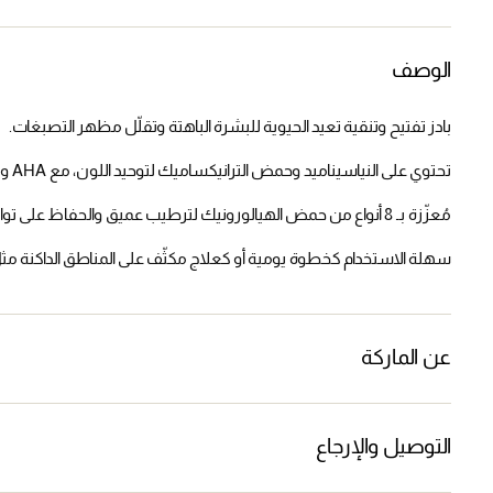
الوصف
بادز تفتيح وتنقية تعيد الحيوية للبشرة الباهتة وتقلّل مظهر التصبغات.
تحتوي على النياسيناميد وحمض الترانيكساميك لتوحيد اللون، مع AHA وBHA وPHA لتقشير لطيف وتحسين الملمس.
مُعزّزة بـ 8 أنواع من حمض الهيالورونيك لترطيب عميق والحفاظ على توازن البشرة.
سهلة الاستخدام كخطوة يومية أو كعلاج مكثّف على المناطق الداكنة مثل ا
عن الماركة
التوصيل والإرجاع