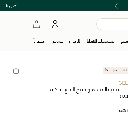
اتصل بنا
اشتري الآن و ادفع لاحقاً مع تابي و تمارا!
جسم
مجموعات الهدايا
للرجال
عروض
حصرياً
انية
وصل حديثاً
CEL
لتنقية المسام وتفتيح البقع الداكنة
(100