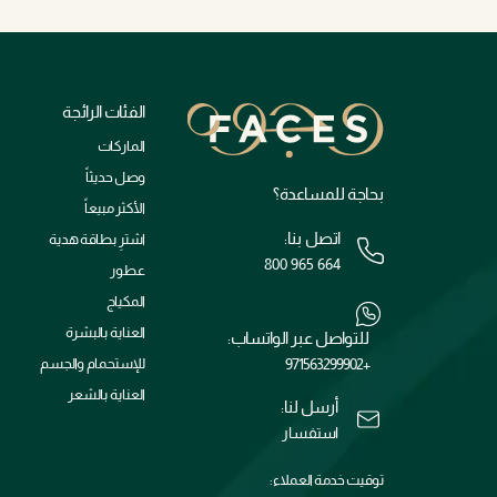
الفئات الرائجة
الماركات
وصل حديثاً
بحاجة للمساعدة؟
الأكثر مبيعاً
اتصل بنا:
اشترِ بطاقة هدية
800 965 664
عطور
المكياج
العناية بالبشرة
للتواصل عبر الواتساب:
+971563299902
للإستحمام والجسم
العناية بالشعر
أرسل لنا:
استفسار
توقيت خدمة العملاء: