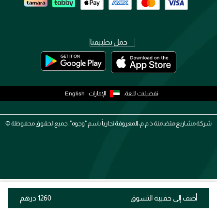
حمل تطبيقنا
تفضيلات اللغة:
الإمارات
English
شركة مشاريع متضامنة ذ.م.م، المعروفة تجارياً باسم "وجوه". جميع الحقوق محفوظة ©
أضف إلى حقيبة التسوق
⁦1260⁩ درهم