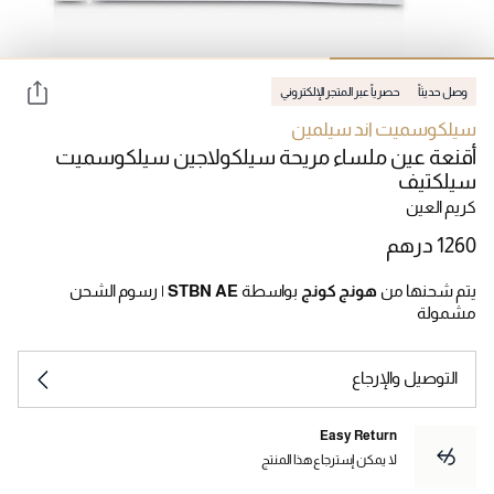
وصل حديثاً
حصرياً عبر المتجر الإلكتروني
سيلكوسميت اند سيلمين
أقنعة عين ملساء مريحة سيلكولاجين سيلكوسميت
سيلكتيف
كريم العين
يتم شحنها من
هونج كونج
بواسطة
STBN AE
|
رسوم الشحن
مشمولة
التوصيل والإرجاع
Easy Return
لا يمكن إسترجاع هذا المنتج