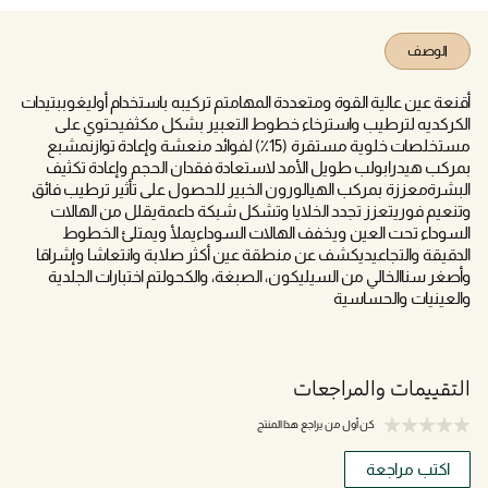
الوصف
أقنعة عين عالية القوة ومتعددة المهامتم تركيبه باستخدام أوليغوببتيدات
الكركديه لترطيب واسترخاء خطوط التعبير بشكل مكثفيحتوي على
مستخلصات خلوية مستقرة (15٪) لفوائد منعشة وإعادة توازنمشبع
بمركب هيدرابولب طويل الأمد لاستعادة فقدان الحجم وإعادة تكثيف
البشرةمعززة بمركب الهيالورون الخبير للحصول على تأثير ترطيب فائق
وتنعيم فوريتعزز تجدد الخلايا وتشكل شبكة داعمةيقلل من الهالات
السوداء تحت العين ويخفف الهالات السوداءيملأ ويمتلئ الخطوط
الدقيقة والتجاعيديكشف عن منطقة عين أكثر صلابة وانتعاشا وإشراقا
وأصغر سناالخالي من السيليكون، الصبغة، والكحولتم اختبارات الجلدية
والعينيات والحساسية
التقييمات والمراجعات
كن أول من يراجع هذا المنتج
اكتب مراجعة