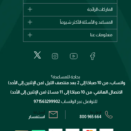
الماركات
الماركات الرائجة
وصل حديثاً
شانيل
المساعد و الأسئلة الأكثر شيوعاً
الأكثر مبيعاً
ديور
اشترِ بطاقة هدية
حسابك
معلومات عنا
بربري
عطور
الطلبات
إيف سان لوران
حول وجوه
المكياج
الأسئلة الأكثر شيوعاً
لانكوم
خدمات المعارض
العناية بالبشرة
الدفع
جيفنشي
تواصل معنا
للإستحمام والجسم
شارك مع أصدقائك
ميك اب فور ايفر
منصّة شبكة الشركاء
العناية بالشعر
التوصيل
كلارنس
انضموا لفيسز
بحاجة للمساعدة؟
الإرجاع
واتساب: من 10 صباحًا إلى 2 بعد منتصف الليل (من الإثنين إلى الأحد)
برنامج الولاء ميوز
تتبع طلبك
الاتصال الهاتفي: من 10 صباحًا إلى 11 مساءً (من الإثنين إلى الأحد)
الشروط و الأحكام
محدد المتاجر
سياسة الخصوصية
للتواصل عبر الواتساب
971563299902
اتصل بنا:
أرسل لنا:
800 965 664
استفسار