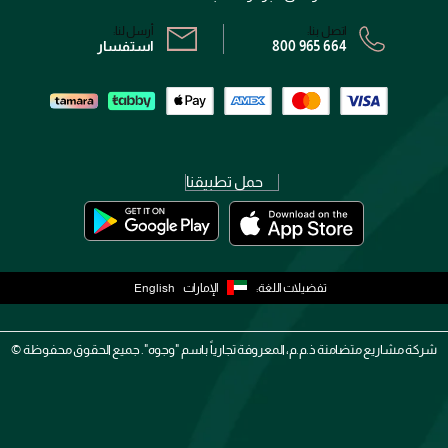
اتصل بنا:
أرسل لنا:
800 965 664
استفسار
حمل تطبيقنا
تفضيلات اللغة:
الإمارات
English
شركة مشاريع متضامنة ذ.م.م، المعروفة تجارياً باسم "وجوه". جميع الحقوق محفوظة ©