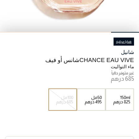
هدايا مجانية
شانيل
CHANCE EAU VIVEشانس أو فيف
ماء التواليت
غير متوفر حالياً
150ml
50مل
100مل
⁦825⁩ درهم
⁦495⁩ درهم
⁦685⁩ درهم