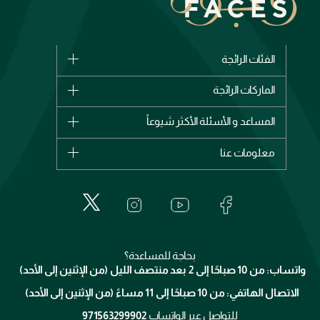
الفئات الرائجة
الماركات
الماركات الرائجة
وصل حديثاً
شانيل
المساعد و الأسئلة الأكثر شيوعاً
الأكثر مبيعاً
ديور
اشترِ بطاقة هدية
حسابك
معلومات عنا
بربري
عطور
الطلبات
إيف سان لوران
حول وجوه
المكياج
الأسئلة الأكثر شيوعاً
لانكوم
خدمات المعارض
العناية بالبشرة
الدفع
جيفنشي
تواصل معنا
للإستحمام والجسم
شارك مع أصدقائك
ميك اب فور ايفر
منصّة شبكة الشركاء
العناية بالشعر
التوصيل
كلارنس
انضموا لفيسز
بحاجة للمساعدة؟
الإرجاع
واتساب: من 10 صباحًا إلى 2 بعد منتصف الليل (من الإثنين إلى الأحد)
برنامج الولاء ميوز
تتبع طلبك
الاتصال الهاتفي: من 10 صباحًا إلى 11 مساءً (من الإثنين إلى الأحد)
الشروط و الأحكام
محدد المتاجر
سياسة الخصوصية
للتواصل عبر الواتساب
971563299902