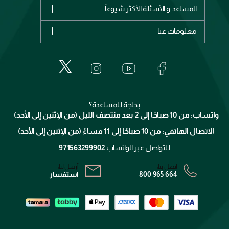
شانيل
المساعد و الأسئلة الأكثر شيوعاً
الأكثر مبيعاً
ديور
اشترِ بطاقة هدية
حسابك
معلومات عنا
بربري
عطور
الطلبات
إيف سان لوران
حول وجوه
المكياج
الأسئلة الأكثر شيوعاً
لانكوم
خدمات المعارض
العناية بالبشرة
الدفع
جيفنشي
تواصل معنا
للإستحمام والجسم
شارك مع أصدقائك
ميك اب فور ايفر
منصّة شبكة الشركاء
العناية بالشعر
التوصيل
كلارنس
انضموا لفيسز
بحاجة للمساعدة؟
الإرجاع
واتساب: من 10 صباحًا إلى 2 بعد منتصف الليل (من الإثنين إلى الأحد)
برنامج الولاء ميوز
تتبع طلبك
الاتصال الهاتفي: من 10 صباحًا إلى 11 مساءً (من الإثنين إلى الأحد)
الشروط و الأحكام
محدد المتاجر
سياسة الخصوصية
للتواصل عبر الواتساب
971563299902
اتصل بنا:
أرسل لنا:
800 965 664
استفسار