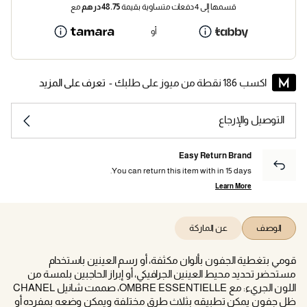
قسمها إلى 4 دفعات متساوية بقيمة
48.75
درهم
مع
أو
اكسب 186 نقطة من ميوز على طلبك -
تعرف على المزيد
التوصيل والإرجاع
Easy Return Brand
You can return this item with in 15 days.
Learn More
الوصف
عن الماركة
قومي بتغطية الجفون بألوان مكثفة، أو رسم العينين باستخدام
مستحضر تحديد محيط العينين الجرافيكي، أو إبراز الحاجبين بلمسة من
اللون الجريء: مع OMBRE ESSENTIELLE، صممت شانيل CHANEL
ظل جفون يمكن تطبيقه بثلاث طرق مختلفة ويمكن وضعه بمفرده أو