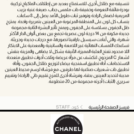
تنسيقه مع ظلال أخرى، للاستمتاع بعديد من إطلالات الماكياج.تركيبة
بودرة فائقة النعومة وخفيفة ذات ملمس جذاب. صيغة غنية بزيت
المريمية لضمان الراحة وتوفير ثبات طويل الأمد يصل إلى 8 ساعات.
ينساب كل لون على المنطقة المرغوبة من العينين بتمريرة واحدة. يمتزج
ظل الجفون بسلاسة على الجفون ويمنح تأثير البشرة الثانية.مجموعة
جديدة مكونة من 14 درجة لون عصرية تجمع بين بعض ألوان الدار الأكثر
شهرة، والتي أعادت سيسيل بارافينا تصورها، مع درجات جديدة وجريئة.
تساعدك اللمسات النهائية غير اللامعة والساتينية والمعدنية على الابتكار
اللا محدود.تفتح العلبة المميزة، الأنيقة بشكل لا يضاهى والمزينة بنقش
لشعار C المزدوج، لتكشف عن مرآة عريضة وثلاث أدوات تطبيق متعددة
الاستخدامات: أداة تطبيق اسفنجية بيضاء لتوزيع ظلال الجفون، وأداة
تطبيق ذات شعيرات صناعية لها طرفين، مع فرشاة لرسم محيط العينين
مدببة لتحديد العينين بدقة، وفرشاة أخرى للمزج.تقييم ذاتي (الراحة) وتقييم
سريري (الثبات) أجرته مجموعة من 20 متطوعة.
فيسز الصفحة الرئيسية
كود: STAFF