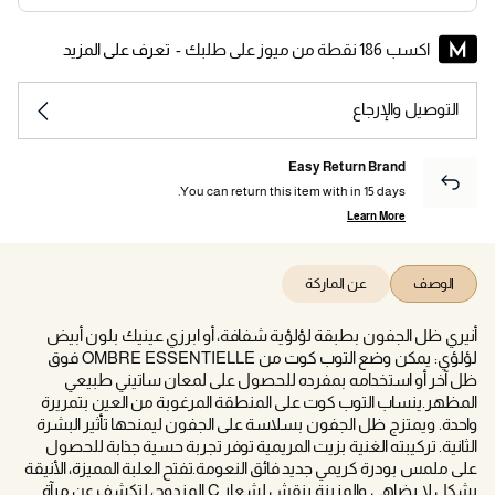
اكسب 186 نقطة من ميوز على طلبك -
تعرف على المزيد
التوصيل والإرجاع
Easy Return Brand
You can return this item with in 15 days.
Learn More
الوصف
عن الماركة
أنيري ظل الجفون بطبقة لؤلؤية شفافة، أو ابرزي عينيك بلون أبيض
لؤلؤي: يمكن وضع التوب كوت من OMBRE ESSENTIELLE فوق
ظل آخر أو استخدامه بمفرده للحصول على لمعان ساتيني طبيعي
المظهر.ينساب التوب كوت على المنطقة المرغوبة من العين بتمريرة
واحدة. ويمتزج ظل الجفون بسلاسة على الجفون ليمنحها تأثير البشرة
الثانية. تركيبته الغنية بزيت المريمية توفر تجربة حسية جذابة للحصول
على ملمس بودرة كريمي جديد فائق النعومة.تفتح العلبة المميزة، الأنيقة
بشكل لا يضاهى والمزينة بنقش لشعار C المزدوج، لتكشف عن مرآة