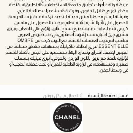
عريضة وثلاث أدوات تطبيق متعددة الاستخدامات: أداة تطبيق اسفنجية
بيضاء لتوزيع ظلال الجفون، وفرشاة ذات شعيرات صناعية للمزج،
وفرشاة لرسم محيط العينين مدببة للتحديد. تركيبة غنية بزيت المريمية
للحصول على تأثيرالبشرة الثانية. نظام مرطب للحصول على ملمس
كريمي ناعم للغاية. عملية تصنيع تسمح بتألق لؤلؤي عالي اللمعان وبريق
مشرق.جرى اختباره تحت إشراف أخصائيين في طب أمراض العيون.
مناسب لمرتديات العدسات اللاصقة.مع التوب كوت من OMBRE
ESSENTIELLE، عززي إطلالة ماكياجك باستهداف مناطق مختلفة من
العينين لإضفاء إشراق ونضارة إليها. استخدميه على الجفن بأكمله للمسة
لؤلؤية ناعمة مع بريق باللون الوردي والخوخي. أنيري عينيك بلمسات
صغيرة ومستهدفة: في الزاوية الداخلية للعين أو تحت عظمة الحاجب أو
في وسط الجفن.
فيسز الصفحة الرئيسية
الجمال في كل روتين