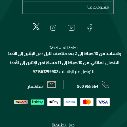
اشترِ بطاقة هدية
حسابك
معلومات عنا
بربري
عطور
الطلبات
إيف سان لوران
حول وجوه
المكياج
الأسئلة الأكثر شيوعاً
لانكوم
خدمات المعارض
العناية بالبشرة
الدفع
جيفنشي
تواصل معنا
للإستحمام والجسم
شارك مع أصدقائك
ميك اب فور ايفر
منصّة شبكة الشركاء
العناية بالشعر
التوصيل
كلارنس
انضموا لفيسز
بحاجة للمساعدة؟
الإرجاع
واتساب: من 10 صباحًا إلى 2 بعد منتصف الليل (من الإثنين إلى الأحد)
برنامج الولاء ميوز
تتبع طلبك
الاتصال الهاتفي: من 10 صباحًا إلى 11 مساءً (من الإثنين إلى الأحد)
الشروط و الأحكام
محدد المتاجر
سياسة الخصوصية
للتواصل عبر الواتساب
971563299902
اتصل بنا:
أرسل لنا:
800 965 664
استفسار
حمل تطبيقنا